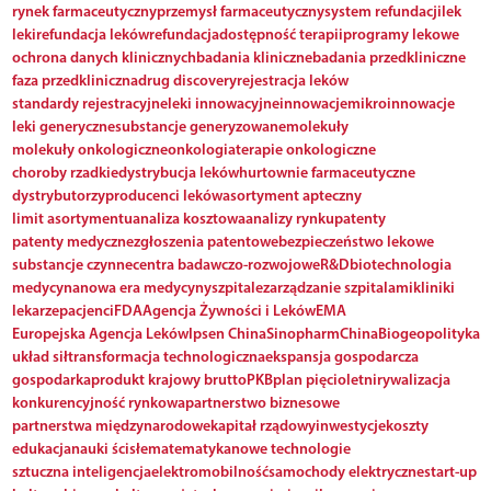
rynek farmaceutyczny
przemysł farmaceutyczny
system refundacji
lek
leki
refundacja leków
refundacja
dostępność terapii
programy lekowe
ochrona danych klinicznych
badania kliniczne
badania przedkliniczne
faza przedkliniczna
drug discovery
rejestracja leków
standardy rejestracyjne
leki innowacyjne
innowacje
mikroinnowacje
leki generyczne
substancje generyzowane
molekuły
molekuły onkologiczne
onkologia
terapie onkologiczne
choroby rzadkie
dystrybucja leków
hurtownie farmaceutyczne
dystrybutorzy
producenci leków
asortyment apteczny
limit asortymentu
analiza kosztowa
analizy rynku
patenty
patenty medyczne
zgłoszenia patentowe
bezpieczeństwo lekowe
substancje czynne
centra badawczo-rozwojowe
R&D
biotechnologia
medycyna
nowa era medycyny
szpitale
zarządzanie szpitalami
kliniki
lekarze
pacjenci
FDA
Agencja Żywności i Leków
EMA
Europejska Agencja Leków
Ipsen China
Sinopharm
ChinaBio
geopolityka
układ sił
transformacja technologiczna
ekspansja gospodarcza
gospodarka
produkt krajowy brutto
PKB
plan pięcioletni
rywalizacja
konkurencyjność rynkowa
partnerstwo biznesowe
partnerstwa międzynarodowe
kapitał rządowy
inwestycje
koszty
edukacja
nauki ścisłe
matematyka
nowe technologie
sztuczna inteligencja
elektromobilność
samochody elektryczne
start-up