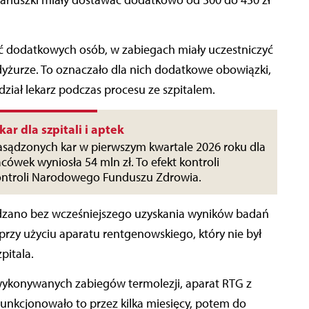
ć dodatkowych osób, w zabiegach miały uczestniczyć
a dyżurze. To oznaczało dla nich dodatkowe obowiązki,
ział lekarz podczas procesu ze szpitalem.
kar dla szpitali i aptek
asądzonych kar w pierwszym kwartale 2026 roku dla
ówek wyniosła 54 mln zł. To efekt kontroli
ntroli Narodowego Funduszu Zdrowia.
zano bez wcześniejszego uzyskania wyników badań
 przy użyciu aparatu rentgenowskiego, który nie był
pitala.
ykonywanych zabiegów termolezji, aparat RTG z
unkcjonowało to przez kilka miesięcy, potem do