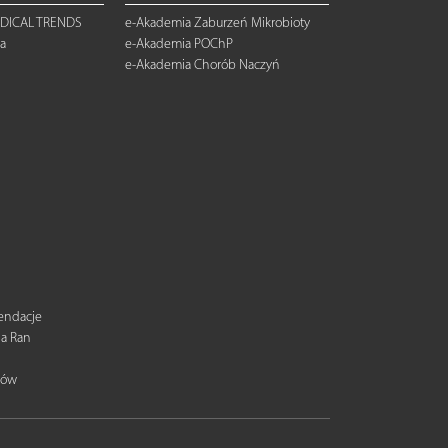
DICAL TRENDS
e-Akademia Zaburzeń Mikrobioty
a
e-Akademia POChP
e-Akademia Chorób Naczyń
mendacje
ia Ran
tów