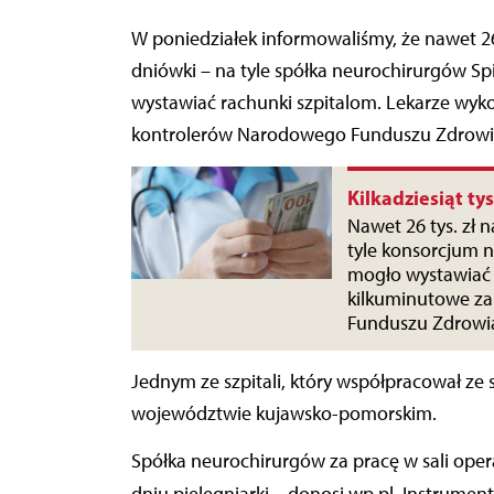
W poniedziałek informowaliśmy, że nawet 26 tys. zł na godzinę i ponad 300 tysięcy złotych
dniówki – na tyle spółka neurochirurgów Sp
wystawiać rachunki szpitalom. Lekarze wyk
kontrolerów Narodowego Funduszu Zdrowia
Kilkadziesiąt ty
Nawet 26 tys. zł 
tyle konsorcjum 
mogło wystawiać 
kilkuminutowe za
Funduszu Zdrowia
Jednym ze szpitali, który współpracował ze 
województwie kujawsko-pomorskim.
Spółka neurochirurgów za pracę w sali opera
dniu pielęgniarki – donosi wp.pl.
Instrument