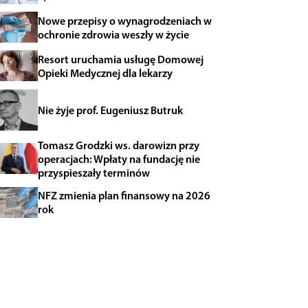
Nowe przepisy o wynagrodzeniach w
ochronie zdrowia weszły w życie
Resort uruchamia usługę Domowej
Opieki Medycznej dla lekarzy
Nie żyje prof. Eugeniusz Butruk
Tomasz Grodzki ws. darowizn przy
operacjach: Wpłaty na fundację nie
przyspieszały terminów
NFZ zmienia plan finansowy na 2026
rok