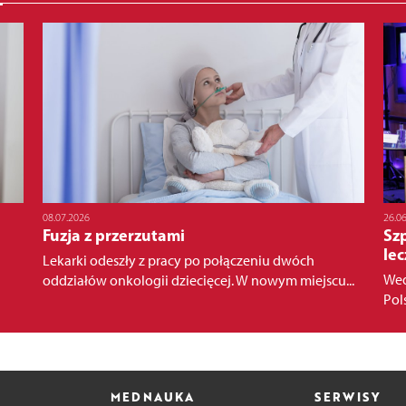
08.07.2026
26.0
Fuzja z przerzutami
Sz
le
Lekarki odeszły z pracy po połączeniu dwóch
Wed
oddziałów onkologii dziecięcej. W nowym miejscu...
Pol
MEDNAUKA
SERWISY