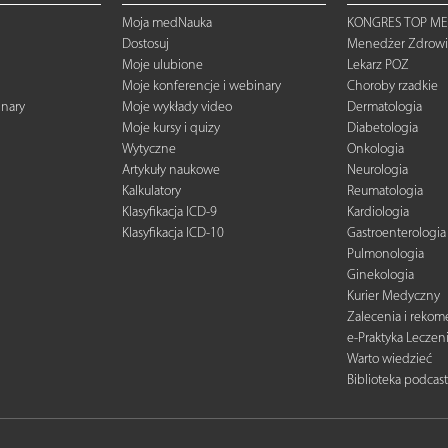
Moja medNauka
KONGRES TOP ME
Dostosuj
Menedżer Zdrowi
Moje ulubione
Lekarz POZ
Moje konferencje i webinary
Choroby rzadkie
inary
Moje wykłady video
Dermatologia
Moje kursy i quizy
Diabetologia
Wytyczne
Onkologia
Artykuły naukowe
Neurologia
Kalkulatory
Reumatologia
Klasyfikacja ICD-9
Kardiologia
Klasyfikacja ICD-10
Gastroenterologia
Pulmonologia
Ginekologia
Kurier Medyczny
Zalecenia i reko
e-Praktyka Leczen
Warto wiedzieć
Biblioteka podcas