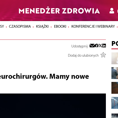
MENEDŻER ZDROWIA
SY
CZASOPISMA
KSIĄŻKI
EBOOKI
KONFERENCJE I WEBINARY
P
Udostępnij
Dodaj do ulubionych
 neurochirurgów. Mamy nowe