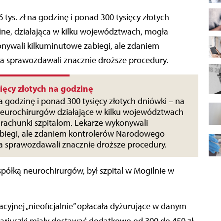
ine, działająca w kilku województwach, mogła
onywali kilkuminutowe zabiegi, ale zdaniem
 sprawozdawali znacznie droższe procedury.
sięcy złotych na godzinę
na godzinę i ponad 300 tysięcy złotych dniówki – na
neurochirurgów działające w kilku województwach
rachunki szpitalom. Lekarze wykonywali
biegi, ale zdaniem kontrolerów Narodowego
 sprawozdawali znacznie droższe procedury.
spółką neurochirurgów, był szpital w Mogilnie w
cyjnej „nieoficjalnie” opłacała dyżurujące w danym
ariuszki miały dostawać dodatkowo od 300 do 450 zł