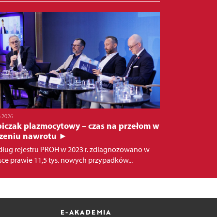
6.2026
piczak plazmocytowy – czas na przełom w
czeniu nawrotu ►
ług rejestru PROH w 2023 r. zdiagnozowano w
sce prawie 11,5 tys. nowych przypadków...
E-AKADEMIA