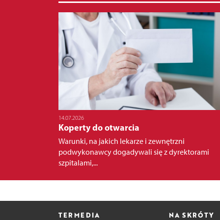
14.07.2026
Koperty do otwarcia
Warunki, na jakich lekarze i zewnętrzni
podwykonawcy dogadywali się z dyrektorami
szpitalami,...
TERMEDIA
NA SKRÓTY