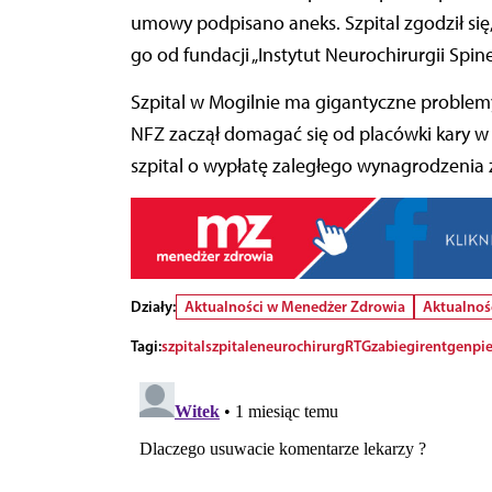
umowy podpisano aneks. Szpital zgodził się
go od fundacji „Instytut Neurochirurgii Spine
Szpital w Mogilnie ma gigantyczne problem
NFZ zaczął domagać się od placówki kary w 
szpital o wypłatę zaległego wynagrodzenia z
Działy:
Aktualności w Menedżer Zdrowia
Aktualnoś
Tagi:
szpital
szpitale
neurochirurg
RTG
zabiegi
rentgen
pie