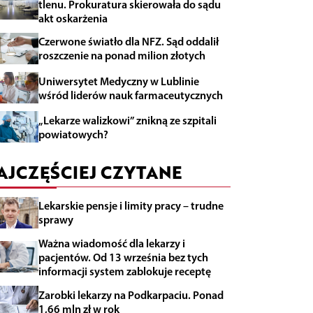
tlenu. Prokuratura skierowała do sądu
akt oskarżenia
Czerwone światło dla NFZ. Sąd oddalił
roszczenie na ponad milion złotych
Uniwersytet Medyczny w Lublinie
wśród liderów nauk farmaceutycznych
„Lekarze walizkowi” znikną ze szpitali
powiatowych?
AJCZĘŚCIEJ CZYTANE
Lekarskie pensje i limity pracy – trudne
sprawy
Ważna wiadomość dla lekarzy i
pacjentów. Od 13 września bez tych
informacji system zablokuje receptę
Zarobki lekarzy na Podkarpaciu. Ponad
1,66 mln zł w rok