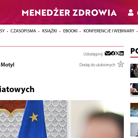
MENEDŻER ZDROWIA
SY
CZASOPISMA
KSIĄŻKI
EBOOKI
KONFERENCJE I WEBINARY
P
Udostępnij
 Motyl
Dodaj do ulubionych
wiatowych