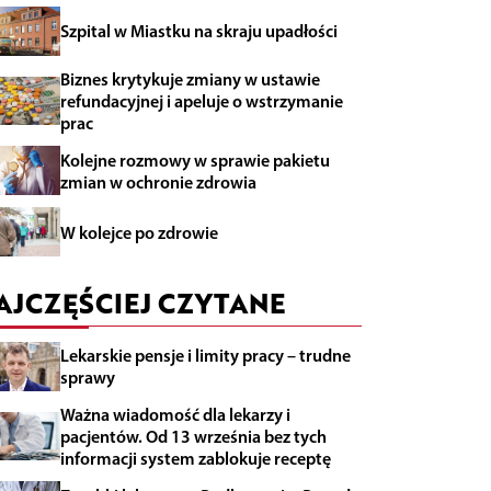
Szpital w Miastku na skraju upadłości
Biznes krytykuje zmiany w ustawie
refundacyjnej i apeluje o wstrzymanie
prac
Kolejne rozmowy w sprawie pakietu
zmian w ochronie zdrowia
W kolejce po zdrowie
AJCZĘŚCIEJ CZYTANE
Lekarskie pensje i limity pracy – trudne
sprawy
Ważna wiadomość dla lekarzy i
pacjentów. Od 13 września bez tych
informacji system zablokuje receptę