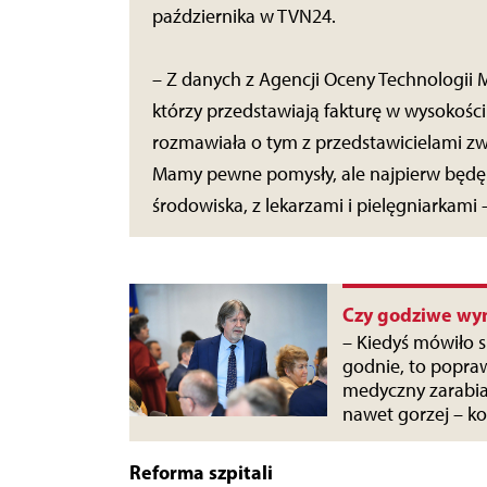
października w TVN24.
– Z danych z Agencji Oceny Technologii Me
którzy przedstawiają fakturę w wysokości 
rozmawiała o tym z przedstawicielami zw
Mamy pewne pomysły, ale najpierw będę z
środowiska, z lekarzami i pielęgniarkami 
Czy godziwe wy
– Kiedyś mówiło s
godnie, to popraw
medyczny zarabia 
nawet gorzej – k
Reforma szpitali