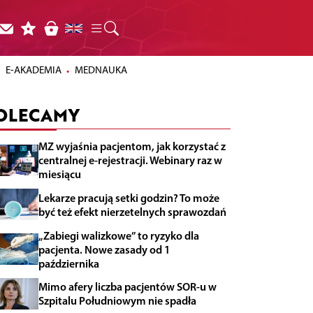
E-AKADEMIA
MEDNAUKA
OLECAMY
MZ wyjaśnia pacjentom, jak korzystać z
centralnej e-rejestracji. Webinary raz w
miesiącu
Lekarze pracują setki godzin? To może
być też efekt nierzetelnych sprawozdań
„Zabiegi walizkowe” to ryzyko dla
pacjenta. Nowe zasady od 1
października
Mimo afery liczba pacjentów SOR-u w
Szpitalu Południowym nie spadła