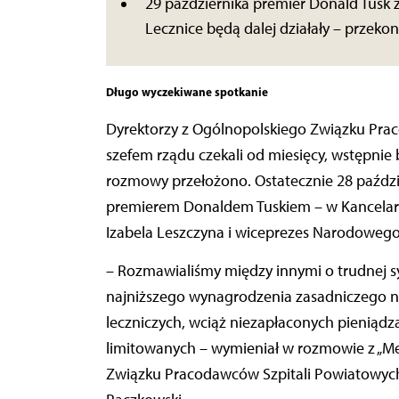
29 października premier Donald Tusk z
Lecznice będą dalej działały – przeko
Długo wyczekiwane spotkanie
Dyrektorzy z Ogólnopolskiego Związku Pra
szefem rządu czekali od miesięcy, wstępnie
rozmowy przełożono. Ostatecznie 28 paździ
premierem Donaldem Tuskiem – w Kancelarii 
Izabela Leszczyna i wiceprezes Narodowego
– Rozmawialiśmy między innymi o trudnej syt
najniższego wynagrodzenia zasadniczego 
leczniczych, wciąż niezapłaconych pieniądz
limitowanych – wymieniał w rozmowie z „M
Związku Pracodawców Szpitali Powiatowych