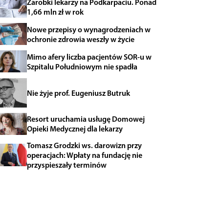
Zarobki lekarzy na Podkarpaciu. Ponad
1,66 mln zł w rok
Nowe przepisy o wynagrodzeniach w
ochronie zdrowia weszły w życie
Mimo afery liczba pacjentów SOR-u w
Szpitalu Południowym nie spadła
Nie żyje prof. Eugeniusz Butruk
Resort uruchamia usługę Domowej
Opieki Medycznej dla lekarzy
Tomasz Grodzki ws. darowizn przy
operacjach: Wpłaty na fundację nie
przyspieszały terminów