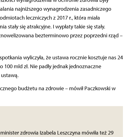
zeszłości wynagrodzenia w ochronie zdrowia były
ustalania najniższego wynagrodzenia zasadniczego
miotach leczniczych z 2017 r., która miała
stały się atrakcyjne. I wypłaty takie się stały.
ła znowelizowana bezterminowo przez poprzedni rząd –
potkania wyliczyła, że ustawa rocznie kosztuje nas 24
 to 100 mld zł. Nie padły jednak jednoznaczne
 ustawą.
orocznego budżetu na zdrowie – mówił Paczkowski w
 minister zdrowia Izabela Leszczyna mówiła też 29