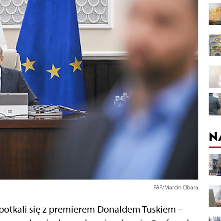
N
PAP/Marcin Obara
spotkali się z premierem Donaldem Tuskiem –