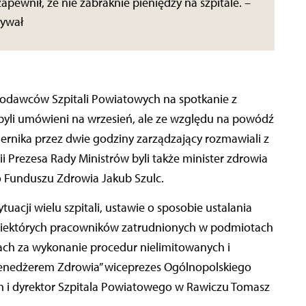
apewnił, że nie zabraknie pieniędzy na szpitale. –
nywał
codawców Szpitali Powiatowych na spotkanie z
 byli umówieni na wrzesień, ale ze względu na powódź
ernika przez dwie godziny zarządzający rozmawiali z
Prezesa Rady Ministrów byli także minister zdrowia
 Funduszu Zdrowia Jakub Szulc.
uacji wielu szpitali, ustawie o sposobie ustalania
niektórych pracowników zatrudnionych w podmiotach
ach za wykonanie procedur nielimitowanych i
enedżerem Zdrowia” wiceprezes Ogólnopolskiego
 i dyrektor Szpitala Powiatowego w Rawiczu Tomasz