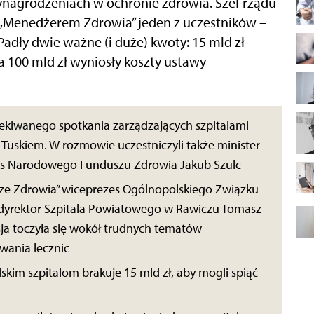
ynagrodzeniach w ochronie zdrowia. Szef rządu
z „Menedżerem Zdrowia” jeden z uczestników –
Padły dwie ważne (i duże) kwoty: 15 mld zł
a 100 mld zł wyniosły koszty ustawy
ekiwanego spotkania zarządzających szpitalami
skiem. W rozmowie uczestniczyli także minister
zes Narodowego Funduszu Zdrowia Jakub Szulc
ze Zdrowia” wiceprezes Ogólnopolskiego Związku
dyrektor Szpitala Powiatowego w Rawiczu Tomasz
usja toczyła się wokół trudnych tematów
wania lecznic
lskim szpitalom brakuje 15 mld zł, aby mogli spiąć