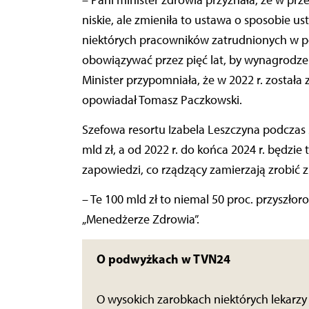
– Pani minister zdrowia przyznała, że w pr
niskie, ale zmieniła to ustawa o sposobie 
niektórych pracowników zatrudnionych w pod
obowiązywać przez pięć lat, by wynagrodzenia 
Minister przypomniała, że w 2022 r. zosta
opowiadał Tomasz Paczkowski.
Szefowa resortu Izabela Leszczyna podczas s
mld zł, a od 2022 r. do końca 2024 r. będzie
zapowiedzi, co rządzący zamierzają zrobić z
– Te 100 mld zł to niemal 50 proc. przyszł
„Menedżerze Zdrowia”.
O podwyżkach w TVN24
O wysokich zarobkach niektórych lekarzy