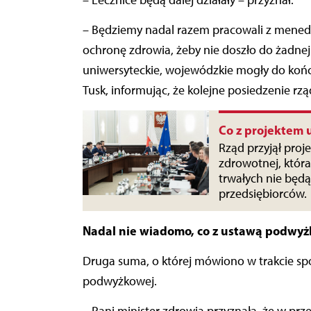
– Lecznice będą dalej działały – przyznał.
– Będziemy nadal razem pracowali z menedż
ochronę zdrowia, żeby nie doszło do żadnej z
uniwersyteckie, wojewódzkie mogły do koń
Tusk, informując, że kolejne posiedzenie rzą
Co z projektem 
Rząd przyjął proj
zdrowotnej, która
trwałych nie będą
przedsiębiorców.
Nadal nie wiadomo, co z ustawą podwy
Druga suma, o której mówiono w trakcie spo
podwyżkowej.