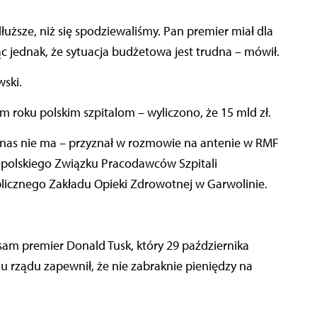
łuższe, niż się spodziewaliśmy. Pan premier miał dla
ąc jednak, że sytuacja budżetowa jest trudna – mówił.
wski.
ym roku polskim szpitalom – wyliczono, że 15 mld zł.
la nas nie ma – przyznał w rozmowie na antenie w RMF
opolskiego Związku Pracodawców Szpitali
icznego Zakładu Opieki Zdrowotnej w Garwolinie.
 sam premier Donald Tusk, który 29 października
u rządu zapewnił, że nie zabraknie pieniędzy na