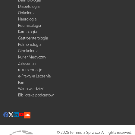
Dermatologia
Diabetologia
Onkologia
Neurologia
Reumatologia
Kardiologia
Gastroenterologia
Pulmonologia
Ginekologia
Kurier Medyczny
Zalecenia i
rekomendacje
e-Praktyka Leczenia
Ran
Warto wiedzieć
Biblioteka podcastów
© 2026 Termedia Sp. z o.o. All rights reserved.