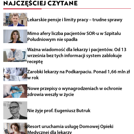
NAJCZĘŚCIEJ CZYTANE
Lekarskie pensje i limity pracy – trudne sprawy
Mimo afery liczba pacjentów SOR-u w Szpitalu
Południowym nie spadła
Ważna wiadomość dla lekarzy i pacjentów. Od 13
września bez tych informacji system zablokuje
receptę
Zarobki lekarzy na Podkarpaciu. Ponad 1,66 mln zł
w rok
Nowe przepisy o wynagrodzeniach w ochronie
zdrowia weszły w życie
Nie żyje prof. Eugeniusz Butruk
Resort uruchamia usługę Domowej Opieki
Medycznej dla lekarzy