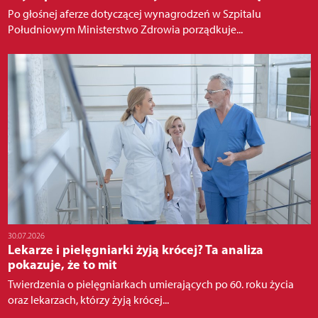
Po głośnej aferze dotyczącej wynagrodzeń w Szpitalu
Południowym Ministerstwo Zdrowia porządkuje...
30.07.2026
Lekarze i pielęgniarki żyją krócej? Ta analiza
pokazuje, że to mit
Twierdzenia o pielęgniarkach umierających po 60. roku życia
oraz lekarzach, którzy żyją krócej...