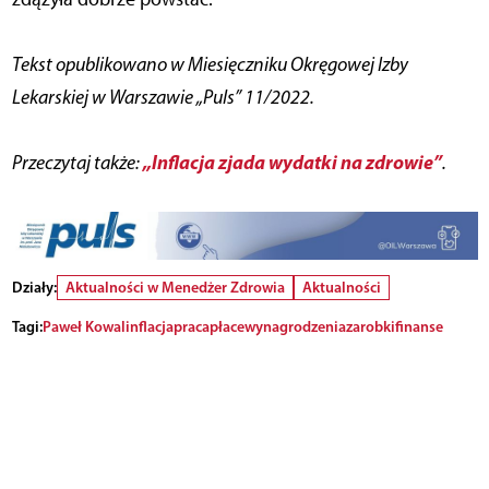
Tekst opublikowano w Miesięczniku Okręgowej Izby
Lekarskiej w Warszawie „Puls” 11/2022.
„Inflacja zjada wydatki na zdrowie”
Przeczytaj także:
.
Działy:
Aktualności w Menedżer Zdrowia
Aktualności
Tagi:
Paweł Kowal
inflacja
praca
płace
wynagrodzenia
zarobki
finanse