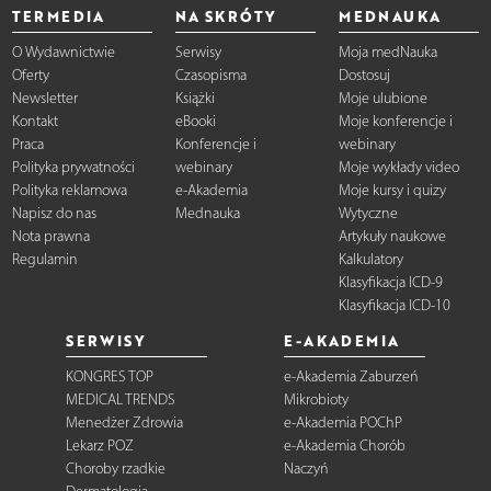
TERMEDIA
NA SKRÓTY
MEDNAUKA
O Wydawnictwie
Serwisy
Moja medNauka
Oferty
Czasopisma
Dostosuj
Newsletter
Książki
Moje ulubione
Kontakt
eBooki
Moje konferencje i
Praca
Konferencje i
webinary
Polityka prywatności
webinary
Moje wykłady video
Polityka reklamowa
e-Akademia
Moje kursy i quizy
Napisz do nas
Mednauka
Wytyczne
Nota prawna
Artykuły naukowe
Regulamin
Kalkulatory
Klasyfikacja ICD-9
Klasyfikacja ICD-10
SERWISY
E-AKADEMIA
KONGRES TOP
e-Akademia Zaburzeń
MEDICAL TRENDS
Mikrobioty
Menedżer Zdrowia
e-Akademia POChP
Lekarz POZ
e-Akademia Chorób
Choroby rzadkie
Naczyń