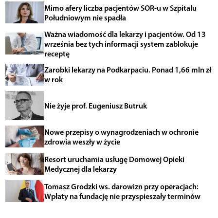
Mimo afery liczba pacjentów SOR-u w Szpitalu
Południowym nie spadła
Ważna wiadomość dla lekarzy i pacjentów. Od 13
września bez tych informacji system zablokuje
receptę
Zarobki lekarzy na Podkarpaciu. Ponad 1,66 mln zł
w rok
Nie żyje prof. Eugeniusz Butruk
Nowe przepisy o wynagrodzeniach w ochronie
zdrowia weszły w życie
Resort uruchamia usługę Domowej Opieki
Medycznej dla lekarzy
Tomasz Grodzki ws. darowizn przy operacjach:
Wpłaty na fundację nie przyspieszały terminów