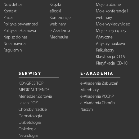
Newsletter
Książki
Moje ulubione
Kontakt
eBooki
Moje konferencje i
Praca
Konferencje i
webinary
Polityka prywatności
webinary
Moje wykłady video
Polityka reklamowa
e-Akademia
Moje kursy i quizy
Napisz do nas
Mednauka
Wytyczne
Nota prawna
Artykuły naukowe
Regulamin
Kalkulatory
Klasyfikacja ICD-9
Klasyfikacja ICD-10
SERWISY
E-AKADEMIA
KONGRES TOP
e-Akademia Zaburzeń
MEDICAL TRENDS
Mikrobioty
Menedżer Zdrowia
e-Akademia POChP
Lekarz POZ
e-Akademia Chorób
Choroby rzadkie
Naczyń
Dermatologia
Diabetologia
Onkologia
Neurologia