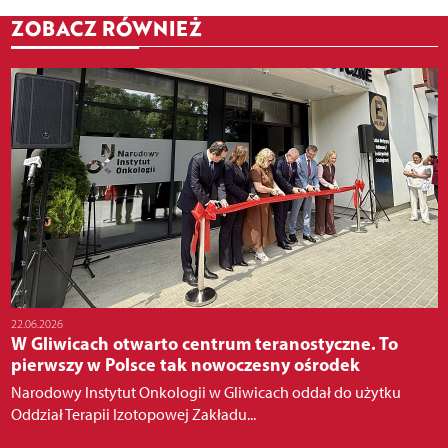
ZOBACZ RÓWNIEŻ
22.06.2026
W Gliwicach otwarto centrum teranostyczne. To
pierwszy w Polsce tak nowoczesny ośrodek
Narodowy Instytut Onkologii w Gliwicach oddał do użytku
Oddział Terapii Izotopowej Zakładu...