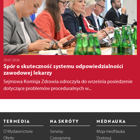
29.07.2026
Spór o skuteczność systemu odpowiedzialności
zawodowej lekarzy
Sejmowa Komisja Zdrowia odroczyła do września posiedzenie
dotyczące problemów proceduralnych w...
TERMEDIA
NA SKRÓTY
MEDNAUKA
O Wydawnictwie
Serwisy
Moja medNauka
Oferty
Czasopisma
Dostosuj