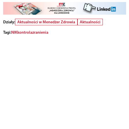
Działy:
Aktualności w Menedżer Zdrowia
Aktualności
Tagi:
NIK
kontrola
zranienia