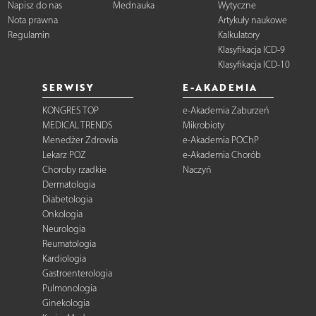
Napisz do nas
Mednauka
Wytyczne
Nota prawna
Artykuły naukowe
Regulamin
Kalkulatory
Klasyfikacja ICD-9
Klasyfikacja ICD-10
SERWISY
E-AKADEMIA
KONGRES TOP
e-Akademia Zaburzeń
MEDICAL TRENDS
Mikrobioty
Menedżer Zdrowia
e-Akademia POChP
Lekarz POZ
e-Akademia Chorób
Choroby rzadkie
Naczyń
Dermatologia
Diabetologia
Onkologia
Neurologia
Reumatologia
Kardiologia
Gastroenterologia
Pulmonologia
Ginekologia