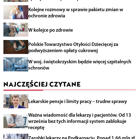
Kolejne rozmowy w sprawie pakietu zmian w
ochronie zdrowia
W kolejce po zdrowie
Polskie Towarzystwo Otyłości Dziecięcej za
podwyższeniem opłaty cukrowej
W woj. świętokrzyskim będzie więcej szpitalnych
schronów
NAJCZĘŚCIEJ CZYTANE
Lekarskie pensje i limity pracy – trudne sprawy
Ważna wiadomość dla lekarzy i pacjentów. Od 13
września bez tych informacji system zablokuje
receptę
Zarobki lekarzy na Podkarpaciu. Ponad 1,66 mln zł