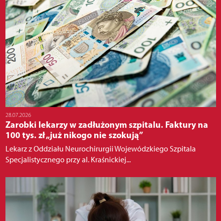
28.07.2026
Zarobki lekarzy w zadłużonym szpitalu. Faktury na
100 tys. zł „już nikogo nie szokują”
Lekarz z Oddziału Neurochirurgii Wojewódzkiego Szpitala
Specjalistycznego przy al. Kraśnickiej...