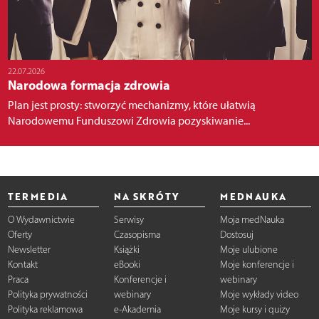
22.07.2026
Narodowa formacja zdrowia
Plan jest prosty: stworzyć mechanizmy, które ułatwią
Narodowemu Funduszowi Zdrowia pozyskiwanie...
TERMEDIA
NA SKRÓTY
MEDNAUKA
O Wydawnictwie
Serwisy
Moja medNauka
Oferty
Czasopisma
Dostosuj
Newsletter
Książki
Moje ulubione
Kontakt
eBooki
Moje konferencje i
Praca
Konferencje i
webinary
Polityka prywatności
webinary
Moje wykłady video
Polityka reklamowa
e-Akademia
Moje kursy i quizy