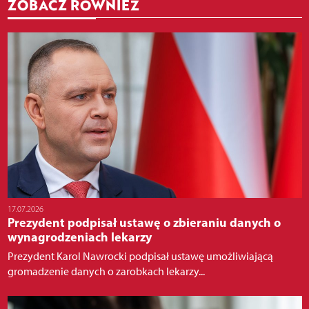
ZOBACZ RÓWNIEŻ
17.07.2026
Prezydent podpisał ustawę o zbieraniu danych o
wynagrodzeniach lekarzy
Prezydent Karol Nawrocki podpisał ustawę umożliwiającą
gromadzenie danych o zarobkach lekarzy...