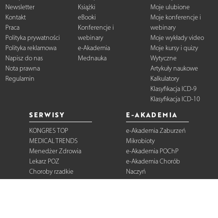
Newsletter
Książki
Moje ulubione
Kontakt
eBooki
Moje konferencje i
Praca
Konferencje i
webinary
Polityka prywatności
webinary
Moje wykłady video
Polityka reklamowa
e-Akademia
Moje kursy i quizy
Napisz do nas
Mednauka
Wytyczne
Nota prawna
Artykuły naukowe
Regulamin
Kalkulatory
Klasyfikacja ICD-9
Klasyfikacja ICD-10
SERWISY
E-AKADEMIA
KONGRES TOP
e-Akademia Zaburzeń
MEDICAL TRENDS
Mikrobioty
Menedżer Zdrowia
e-Akademia POChP
Lekarz POZ
e-Akademia Chorób
Choroby rzadkie
Naczyń
Dermatologia
Diabetologia
Onkologia
Neurologia