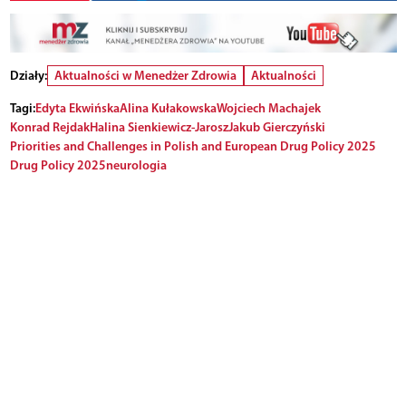
Działy:
Aktualności w Menedżer Zdrowia
Aktualności
Tagi:
Edyta Ekwińska
Alina Kułakowska
Wojciech Machajek
Konrad Rejdak
Halina Sienkiewicz-Jarosz
Jakub Gierczyński
Priorities and Challenges in Polish and European Drug Policy 2025
Drug Policy 2025
neurologia