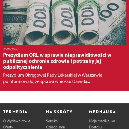
20.06.2026
Prezydium ORL w sprawie nieprawidłowości w
publicznej ochronie zdrowia i potrzeby jej
odpolitycznienia
Prezydium Okręgowej Rady Lekarskiej w Warszawie
poinformowało, że sprawa wniosku Dawida...
TERMEDIA
NA SKRÓTY
MEDNAUKA
O Wydawnictwie
Serwisy
Moja medNauka
Oferty
Czasopisma
Dostosuj