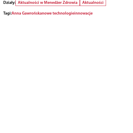
Działy:
Aktualności w Menedżer Zdrowia
Aktualności
Tagi:
Anna Gawrońska
nowe technologie
innowacje