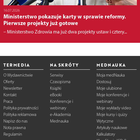
16.07.2026
Ministerstwo pokazuje karty w sprawie reformy.
Pierwsze projekty już gotowe
– Ministerstwo Zdrowia ma już dwa projekty ustaw i cztery...
TERMEDIA
NA SKRÓTY
MEDNAUKA
O Wydawnictwie
Serwisy
Moja medNauka
Oferty
Czasopisma
Dostosuj
Newsletter
Książki
Moje ulubione
Kontakt
eBooki
Moje konferencje i
Praca
Konferencje i
webinary
Polityka prywatności
webinary
Moje wykłady video
Polityka reklamowa
e-Akademia
Moje kursy i quizy
Napisz do nas
Mednauka
Wytyczne
Nota prawna
Artykuły naukowe
Regulamin
Kalkulatory