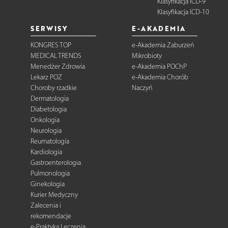
Klasyfikacja ICD-9
Klasyfikacja ICD-10
SERWISY
E-AKADEMIA
KONGRES TOP
e-Akademia Zaburzeń
MEDICAL TRENDS
Mikrobioty
Menedżer Zdrowia
e-Akademia POChP
Lekarz POZ
e-Akademia Chorób
Choroby rzadkie
Naczyń
Dermatologia
Diabetologia
Onkologia
Neurologia
Reumatologia
Kardiologia
Gastroenterologia
Pulmonologia
Ginekologia
Kurier Medyczny
Zalecenia i
rekomendacje
e-Praktyka Leczenia