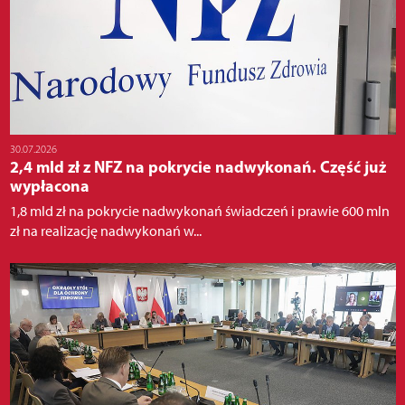
30.07.2026
2,4 mld zł z NFZ na pokrycie nadwykonań. Część już
wypłacona
1,8 mld zł na pokrycie nadwykonań świadczeń i prawie 600 mln
zł na realizację nadwykonań w...