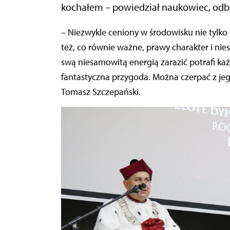
kochałem – powiedział naukowiec, odbi
– Niezwykle ceniony w środowisku nie tylko ze względu na ogromną wiedzę i doświadczenie, ale
też, co równie ważne, prawy charakter i nie
swą niesamowitą energią zarazić potrafi ka
fantastyczna przygoda. Można czerpać z jego
Tomasz Szczepański.