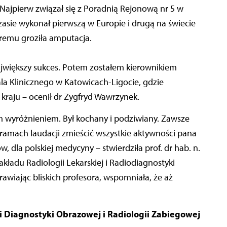
Najpierw związał się z Poradnią Rejonową nr 5 w
czasie wykonał pierwszą w Europie i drugą na świecie
óremu groziła amputacja.
ajwiększy sukces. Potem zostałem kierownikiem
la Klinicznego w Katowicach-Ligocie, gdzie
kraju – ocenił dr Zygfryd Wawrzynek.
wyróżnieniem. Był kochany i podziwiany. Zawsze
 ramach laudacji zmieścić wszystkie aktywności pana
w, dla polskiej medycyny – stwierdziła prof. dr hab. n.
kładu Radiologii Lekarskiej i Radiodiagnostyki
wiając bliskich profesora, wspomniała, że aż
i Diagnostyki Obrazowej i Radiologii Zabiegowej