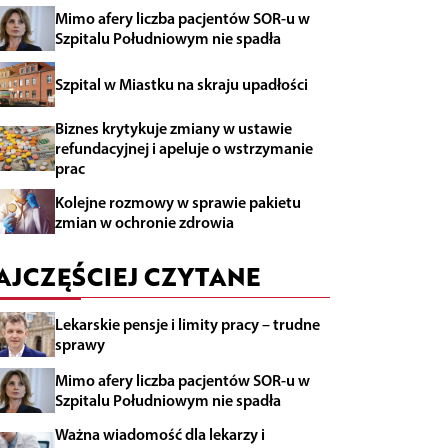
Mimo afery liczba pacjentów SOR-u w
Szpitalu Południowym nie spadła
Szpital w Miastku na skraju upadłości
Biznes krytykuje zmiany w ustawie
refundacyjnej i apeluje o wstrzymanie
prac
Kolejne rozmowy w sprawie pakietu
zmian w ochronie zdrowia
AJCZĘŚCIEJ CZYTANE
Lekarskie pensje i limity pracy – trudne
sprawy
Mimo afery liczba pacjentów SOR-u w
Szpitalu Południowym nie spadła
Ważna wiadomość dla lekarzy i