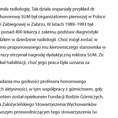
ała radiologię. Tak działa wspaniały przykład dr.
 honorowy SUM był organizatorem pierwszej w Polsce
ii Zabiegowej w Zabrzu. W latach 1989–1993 był
ił ponad 400 lekarzy z zakresu podstaw diagnostyki
zkim w dziedzinie radiologii. Choć mógł zostać w
t, mimo proponowanego mu kierowniczego stanowiska w
eść razy otrzymał nagrodę dydaktyczną rektora SUM. Ze
ał habilitacji, choć jego praca była uznana za
 nadania mu godności profesora honorowego
ych aktywności, w tym współpracy z górnictwem, gdy
a potem został opiekunem Fundacji Rodzin Górniczych.
tu Założycielskiego Stowarzyszenia Wychowanków
erwszym przewodniczącym tego stowarzyszenia (w