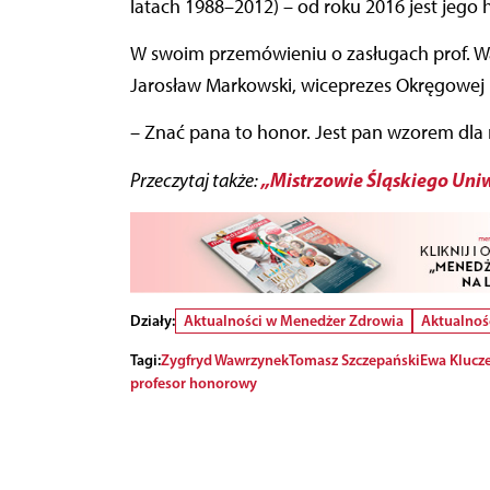
latach 1988–2012) – od roku 2016 jest je
W swoim przemówieniu o zasługach prof. Wa
Jarosław Markowski, wiceprezes Okręgowej 
–
Znać pana to honor. Jest pan wzorem dla n
„Mistrzowie Śląskiego Un
Przeczytaj także:
Działy:
Aktualności w Menedżer Zdrowia
Aktualnoś
Tagi:
Zygfryd Wawrzynek
Tomasz Szczepański
Ewa Klucz
profesor honorowy