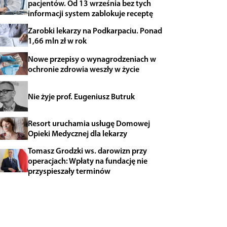
pacjentów. Od 13 września bez tych
informacji system zablokuje receptę
Zarobki lekarzy na Podkarpaciu. Ponad
1,66 mln zł w rok
Nowe przepisy o wynagrodzeniach w
ochronie zdrowia weszły w życie
Nie żyje prof. Eugeniusz Butruk
Resort uruchamia usługę Domowej
Opieki Medycznej dla lekarzy
Tomasz Grodzki ws. darowizn przy
operacjach: Wpłaty na fundację nie
przyspieszały terminów