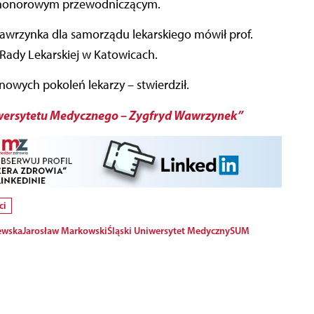
go honorowym przewodniczącym.
wrzynka dla samorządu lekarskiego mówił prof.
Rady Lekarskiej w Katowicach.
owych pokoleń lekarzy – stwierdził.
iwersytetu Medycznego – Zygfryd Wawrzynek”
ci
ewska
Jarosław Markowski
Śląski Uniwersytet Medyczny
SUM