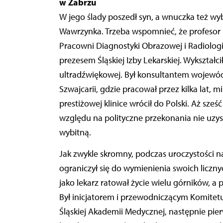
w Zabrzu
W jego ślady poszedł syn, a wnuczka też wybr
Wawrzynka. Trzeba wspomnieć, że profesor
Pracowni Diagnostyki Obrazowej i Radiolog
prezesem Śląskiej Izby Lekarskiej. Wykształc
ultradźwiękowej. Był konsultantem wojewód
Szwajcarii, gdzie pracował przez kilka la
prestiżowej klinice wrócił do Polski. Aż sz
względu na polityczne przekonania nie uzysk
wybitną.
Jak zwykle skromny, podczas uroczystości
ograniczył się do wymienienia swoich liczn
jako lekarz ratował życie wielu górników, 
Był inicjatorem i przewodniczącym Komite
Śląskiej Akademii Medycznej, następnie pi