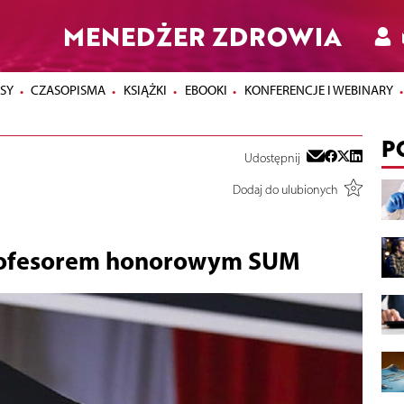
MENEDŻER ZDROWIA
SY
CZASOPISMA
KSIĄŻKI
EBOOKI
KONFERENCJE I WEBINARY
P
Udostępnij
Dodaj do ulubionych
rofesorem honorowym SUM