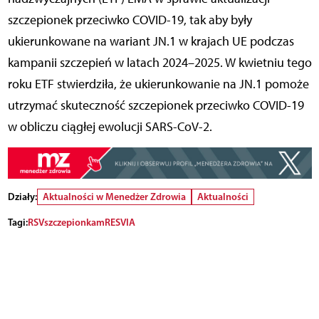
szczepionek przeciwko COVID-19, tak aby były
ukierunkowane na wariant JN.1 w krajach UE podczas
kampanii szczepień w latach 2024–2025. W kwietniu tego
roku ETF stwierdziła, że ukierunkowanie na JN.1 pomo
ż
e
utrzyma
ć
skuteczno
ść
szczepionek przeciwko COVID-19
w obliczu ci
ą
g
ł
ej ewolucji SARS-CoV-2.
Działy:
Aktualności w Menedżer Zdrowia
Aktualności
Tagi:
RSV
szczepionka
mRESVIA