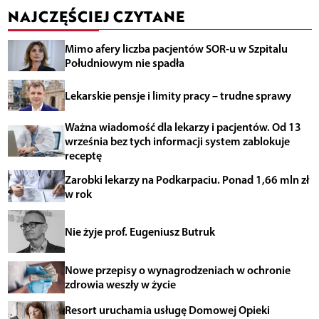
NAJCZĘŚCIEJ CZYTANE
Mimo afery liczba pacjentów SOR-u w Szpitalu
Południowym nie spadła
Lekarskie pensje i limity pracy – trudne sprawy
Ważna wiadomość dla lekarzy i pacjentów. Od 13
września bez tych informacji system zablokuje
receptę
Zarobki lekarzy na Podkarpaciu. Ponad 1,66 mln zł
w rok
Nie żyje prof. Eugeniusz Butruk
Nowe przepisy o wynagrodzeniach w ochronie
zdrowia weszły w życie
Resort uruchamia usługę Domowej Opieki