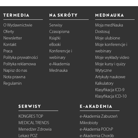
TERMEDIA
NA SKRÓTY
MEDNAUKA
O Wydawnictwie
Serwisy
Moja medNauka
Oferty
Czasopisma
Dostosuj
Newsletter
Książki
Moje ulubione
Kontakt
eBooki
Moje konferencje i
Praca
Konferencje i
webinary
Polityka prywatności
webinary
Moje wykłady video
Polityka reklamowa
e-Akademia
Moje kursy i quizy
Napisz do nas
Mednauka
Wytyczne
Nota prawna
Artykuły naukowe
Regulamin
Kalkulatory
Klasyfikacja ICD-9
Klasyfikacja ICD-10
SERWISY
E-AKADEMIA
KONGRES TOP
e-Akademia Zaburzeń
MEDICAL TRENDS
Mikrobioty
Menedżer Zdrowia
e-Akademia POChP
Lekarz POZ
e-Akademia Chorób