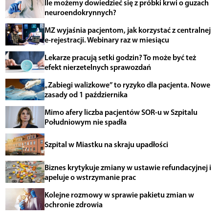
Ile możemy dowiedzieć się z próbki krwi o guzach
neuroendokrynnych?
MZ wyjaśnia pacjentom, jak korzystać z centralnej
e-rejestracji. Webinary raz w miesiącu
Lekarze pracują setki godzin? To może być też
efekt nierzetelnych sprawozdań
„Zabiegi walizkowe” to ryzyko dla pacjenta. Nowe
zasady od 1 października
Mimo afery liczba pacjentów SOR-u w Szpitalu
Południowym nie spadła
Szpital w Miastku na skraju upadłości
Biznes krytykuje zmiany w ustawie refundacyjnej i
apeluje o wstrzymanie prac
Kolejne rozmowy w sprawie pakietu zmian w
ochronie zdrowia