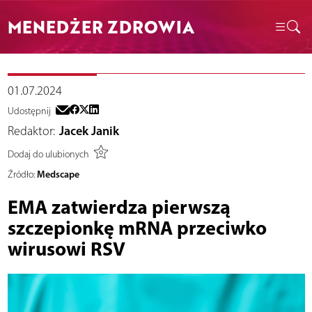
MENEDŻER ZDROWIA
01.07.2024
Udostępnij
Redaktor:
Jacek Janik
Dodaj do ulubionych
Medscape
Źródło:
EMA zatwierdza pierwszą
szczepionkę mRNA przeciwko
wirusowi RSV