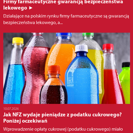
Firmy farmaceutyczne gwarancją bezpieczeństwa
lekowego ►
Działające na polskim rynku firmy farmaceutyczne są gwarancją
bezpieczeństwa lekowego, a...
10.07.2026
Jak NFZ wydaje pieniądze z podatku cukrowego?
Poniżej oczekiwań
Wprowadzenie opłaty cukrowej (podatku cukrowego) miało