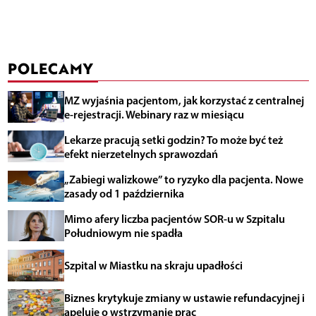
POLECAMY
MZ wyjaśnia pacjentom, jak korzystać z centralnej
e-rejestracji. Webinary raz w miesiącu
Lekarze pracują setki godzin? To może być też
efekt nierzetelnych sprawozdań
„Zabiegi walizkowe” to ryzyko dla pacjenta. Nowe
zasady od 1 października
Mimo afery liczba pacjentów SOR-u w Szpitalu
Południowym nie spadła
Szpital w Miastku na skraju upadłości
Biznes krytykuje zmiany w ustawie refundacyjnej i
apeluje o wstrzymanie prac