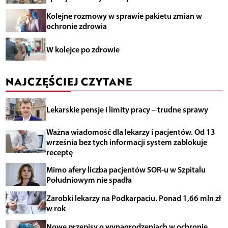
Kolejne rozmowy w sprawie pakietu zmian w
ochronie zdrowia
W kolejce po zdrowie
NAJCZĘŚCIEJ CZYTANE
Lekarskie pensje i limity pracy – trudne sprawy
Ważna wiadomość dla lekarzy i pacjentów. Od 13
września bez tych informacji system zablokuje
receptę
Mimo afery liczba pacjentów SOR-u w Szpitalu
Południowym nie spadła
Zarobki lekarzy na Podkarpaciu. Ponad 1,66 mln zł
w rok
Nowe przepisy o wynagrodzeniach w ochronie