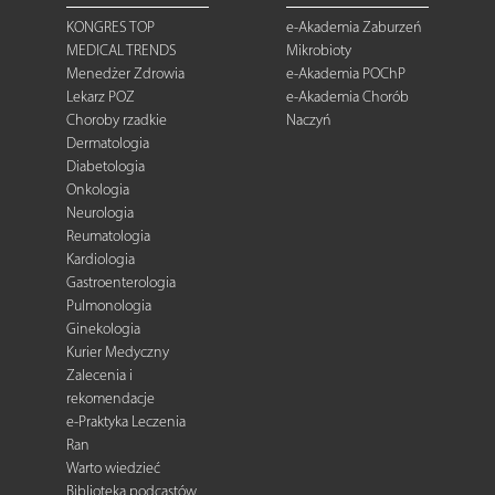
KONGRES TOP
e-Akademia Zaburzeń
MEDICAL TRENDS
Mikrobioty
Menedżer Zdrowia
e-Akademia POChP
Lekarz POZ
e-Akademia Chorób
Choroby rzadkie
Naczyń
Dermatologia
Diabetologia
Onkologia
Neurologia
Reumatologia
Kardiologia
Gastroenterologia
Pulmonologia
Ginekologia
Kurier Medyczny
Zalecenia i
rekomendacje
e-Praktyka Leczenia
Ran
Warto wiedzieć
Biblioteka podcastów