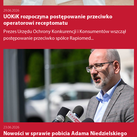
29.06.2026
UOKiK rozpoczyna postępowanie przeciwko
operatorowi receptomatu
Prezes Urzędu Ochrony Konkurencji i Konsumentów wszczął
postępowanie przeciwko spółce Rapiomed...
23.06.2026
Nowości w sprawie pobicia Adama Niedzielskiego