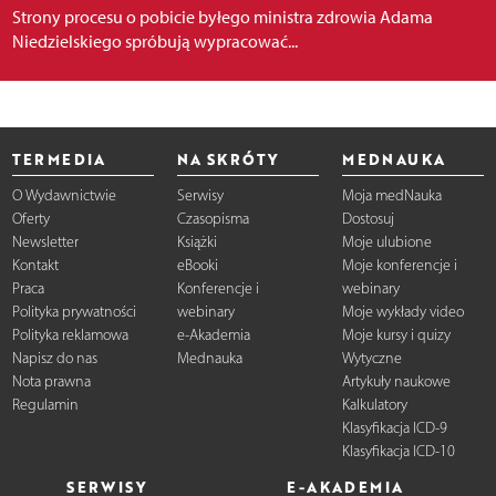
Strony procesu o pobicie byłego ministra zdrowia Adama
Niedzielskiego spróbują wypracować...
TERMEDIA
NA SKRÓTY
MEDNAUKA
O Wydawnictwie
Serwisy
Moja medNauka
Oferty
Czasopisma
Dostosuj
Newsletter
Książki
Moje ulubione
Kontakt
eBooki
Moje konferencje i
Praca
Konferencje i
webinary
Polityka prywatności
webinary
Moje wykłady video
Polityka reklamowa
e-Akademia
Moje kursy i quizy
Napisz do nas
Mednauka
Wytyczne
Nota prawna
Artykuły naukowe
Regulamin
Kalkulatory
Klasyfikacja ICD-9
Klasyfikacja ICD-10
SERWISY
E-AKADEMIA