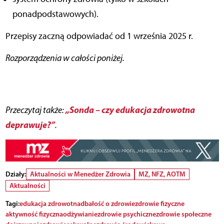
ponadpodstawowych).
Przepisy zaczną odpowiadać od 1 września 2025 r.
Rozporządzenia w całości poniżej.
„Sonda – czy edukacja zdrowotna
Przeczytaj także:
deprawuje?”
.
Działy:
Aktualności w Menedżer Zdrowia
MZ, NFZ, AOTM
Aktualności
Tagi:
edukacja zdrowotna
dbałość o zdrowie
zdrowie fizyczne
aktywność fizyczna
odżywianie
zdrowie psychiczne
zdrowie społeczne