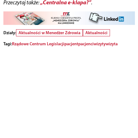
„Centralna e-klapa?”
Przeczytaj także:
.
Działy:
Aktualności w Menedżer Zdrowia
Aktualności
Tagi:
Rządowe Centrum Legislacji
pacjent
pacjenci
wizyty
wizyta