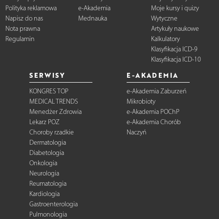
Polityka reklamowa
e-Akademia
Moje kursy i quizy
Napisz do nas
Mednauka
Wytyczne
Nota prawna
Artykuły naukowe
Regulamin
Kalkulatory
Klasyfikacja ICD-9
Klasyfikacja ICD-10
SERWISY
E-AKADEMIA
KONGRES TOP
e-Akademia Zaburzeń
MEDICAL TRENDS
Mikrobioty
Menedżer Zdrowia
e-Akademia POChP
Lekarz POZ
e-Akademia Chorób
Choroby rzadkie
Naczyń
Dermatologia
Diabetologia
Onkologia
Neurologia
Reumatologia
Kardiologia
Gastroenterologia
Pulmonologia