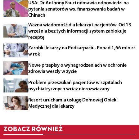
USA: Dr Anthony Fauci odmawia odpowiedzi na
pytania senatorów ws. finansowania badań w
Chinach
Ważna wiadomość dla lekarzy i pacjentów. Od 13
września bez tych informacji system zablokuje
receptę
Zarobki lekarzy na Podkarpaciu. Ponad 1,66 mln zł
w rok
Nowe przepisy o wynagrodzeniach w ochronie
zdrowia weszły w życie
Problem przeszukań pacjentów w szpitalach
psychiatrycznych wciąż nierozwiązany
Resort uruchamia usługę Domowej Opieki
Medycznej dla lekarzy
ZOBACZ RÓWNIEŻ