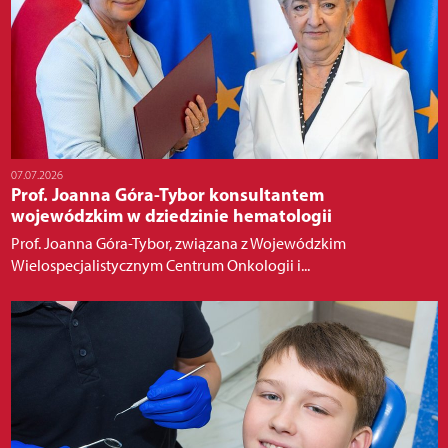
07.07.2026
Prof. Joanna Góra-Tybor konsultantem
wojewódzkim w dziedzinie hematologii
Prof. Joanna Góra-Tybor, związana z Wojewódzkim
Wielospecjalistycznym Centrum Onkologii i...