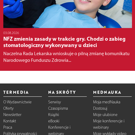
03.08.2026
NFZ zmienia zasady w trakcie gry. Chodzi o zabieg
stomatologiczny wykonywany u dzieci
Naczelna Rada Lekarska wnioskuje o pilną zmianę komunikatu
Narodowego Funduszu Zdrowia...
TERMEDIA
NA SKRÓTY
MEDNAUKA
O Wydawnictwie
Serwisy
Moja medNauka
Oferty
Czasopisma
Dostosuj
Newsletter
Książki
Moje ulubione
Kontakt
eBooki
Moje konferencje i
Praca
Konferencje i
webinary
Polityka prywatności
webinary
Moje wykłady video