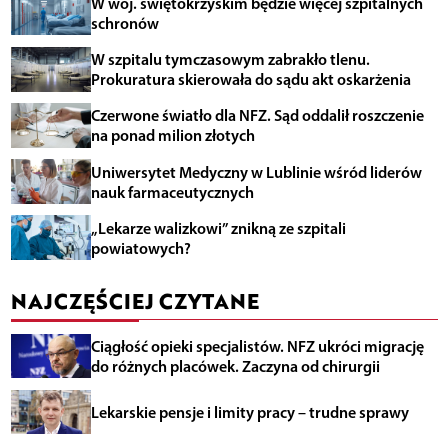
W woj. świętokrzyskim będzie więcej szpitalnych
schronów
W szpitalu tymczasowym zabrakło tlenu.
Prokuratura skierowała do sądu akt oskarżenia
Czerwone światło dla NFZ. Sąd oddalił roszczenie
na ponad milion złotych
Uniwersytet Medyczny w Lublinie wśród liderów
nauk farmaceutycznych
„Lekarze walizkowi” znikną ze szpitali
powiatowych?
NAJCZĘŚCIEJ CZYTANE
Ciągłość opieki specjalistów. NFZ ukróci migrację
do różnych placówek. Zaczyna od chirurgii
Lekarskie pensje i limity pracy – trudne sprawy