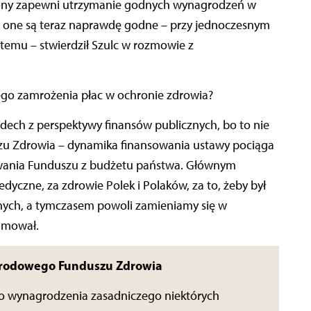
trony zapewni utrzymanie godnych wynagrodzeń w
że one są teraz naprawdę godne – przy jednoczesnym
temu – stwierdził Szulc w rozmowie z
tego zamrożenia płac w ochronie zdrowia?
ech z perspektywy finansów publicznych, bo to nie
zu Zdrowia – dynamika finansowania ustawy pociąga
owania Funduszu z budżetu państwa. Głównym
yczne, za zdrowie Polek i Polaków, za to, żeby był
nych, a tymczasem powoli zamieniamy się w
umował.
arodowego Funduszu Zdrowia
go wynagrodzenia zasadniczego niektórych