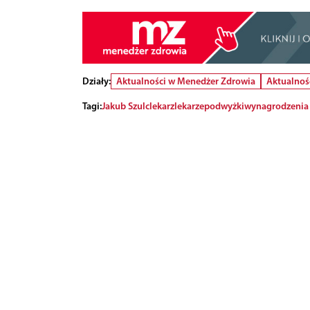
Działy:
Aktualności w Menedżer Zdrowia
Aktualnoś
Tagi:
Jakub Szulc
lekarz
lekarze
podwyżki
wynagrodzenia