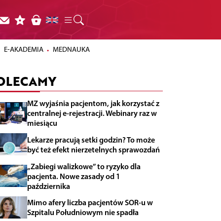
E-AKADEMIA
MEDNAUKA
OLECAMY
MZ wyjaśnia pacjentom, jak korzystać z
centralnej e-rejestracji. Webinary raz w
miesiącu
Lekarze pracują setki godzin? To może
być też efekt nierzetelnych sprawozdań
„Zabiegi walizkowe” to ryzyko dla
pacjenta. Nowe zasady od 1
października
Mimo afery liczba pacjentów SOR-u w
Szpitalu Południowym nie spadła