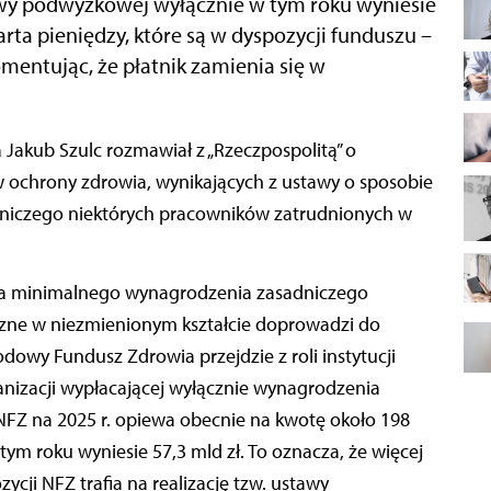
stawy podwyżkowej wyłącznie w tym roku wyniesie
warta pieniędzy, które są w dyspozycji funduszu –
omentując, że płatnik zamienia się w
chrony zdrowia, wynikających z ustawy o sposobie
dniczego niektórych pracowników zatrudnionych w
ia minimalnego wynagrodzenia zasadniczego
ne w niezmienionym kształcie doprowadzi do
dowy Fundusz Zdrowia przejdzie z roli instytucji
anizacji wypłacającej wyłącznie wynagrodzenia
FZ na 2025 r. opiewa obecnie na kwotę około 198
 tym roku wyniesie 57,3 mld zł. To oznacza, że więcej
ycji NFZ trafia na realizację tzw. ustawy