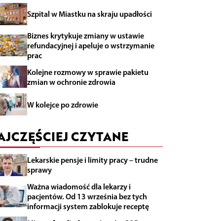
Szpital w Miastku na skraju upadłości
Biznes krytykuje zmiany w ustawie
refundacyjnej i apeluje o wstrzymanie
prac
Kolejne rozmowy w sprawie pakietu
zmian w ochronie zdrowia
W kolejce po zdrowie
AJCZĘŚCIEJ CZYTANE
Lekarskie pensje i limity pracy – trudne
sprawy
Ważna wiadomość dla lekarzy i
pacjentów. Od 13 września bez tych
informacji system zablokuje receptę