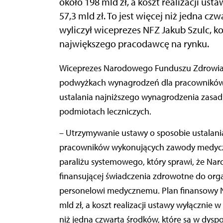
około 198 mld zł, a koszt realizacji u
57,3 mld zł. To jest więcej niż jedna cz
wyliczył wiceprezes NFZ Jakub Szulc, k
największego pracodawcę na rynku.
Wiceprezes Narodowego Funduszu Zdrowia Jakub Szulc rozmawiał z „Rzeczpospolitą” o
podwyżkach wynagrodzeń dla pracowników o
ustalania najniższego wynagrodzenia zasa
podmiotach leczniczych.
– Utrzymywanie ustawy o sposobie ustalan
pracowników wykonujących zawody medycz
paraliżu systemowego, który sprawi, że Naro
finansującej świadczenia zdrowotne do org
personelowi medycznemu. Plan finansowy N
mld zł, a koszt realizacji ustawy wyłącznie w
niż jedna czwarta środków, które są w dyspoz