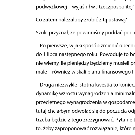
podwyżkowej – wyjaśnił w „Rzeczpospolitej” 
Co zatem należałoby zrobić z tą ustawą?
Szulc przyznał, że powinniśmy poddać pod d
– Po pierwsze, w jaki sposób zmienić obecni
do 1 lipca następnego roku. Powoduje to bo
nie wiemy, ile pieniędzy będziemy musieli p
małe – również w skali planu finansowego F
– Druga niezwykle istotna kwestia to konie
dynamikę wzrostu wynagrodzenia minimalne
przeciętnego wynagrodzenia w gospodarce j
tutaj chciałbym odwołać się do poczucia odp
trzeba będzie z tego zrezygnować. Pytanie t
to, żeby zaproponować rozwiązanie, które m