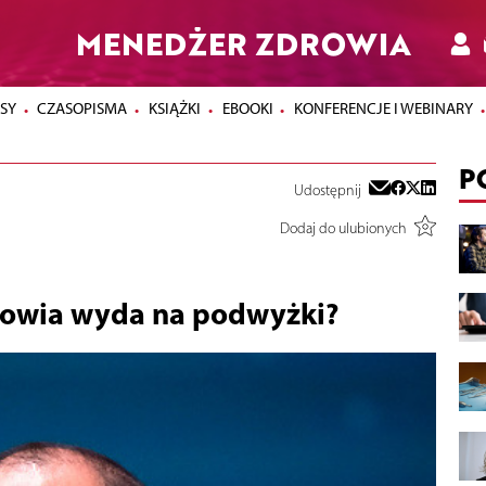
MENEDŻER ZDROWIA
SY
CZASOPISMA
KSIĄŻKI
EBOOKI
KONFERENCJE I WEBINARY
P
Udostępnij
Dodaj do ulubionych
rowia wyda na podwyżki?