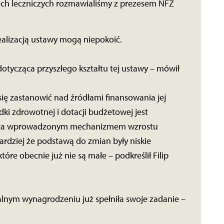
h leczniczych rozmawialiśmy z prezesem NFZ
ealizacją ustawy mogą niepokoić.
dotycząca przyszłego kształtu tej ustawy – mówił
się zastanowić nad źródłami finansowania jej
ki zdrowotnej i dotacji budżetowej jest
ża za wprowadzonym mechanizmem wzrostu
rdziej że podstawą do zmian były niskie
e obecnie już nie są małe – podkreślił Filip
lnym wynagrodzeniu już spełniła swoje zadanie –