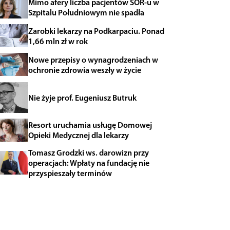
Mimo afery liczba pacjentów SOR-u w
Szpitalu Południowym nie spadła
Zarobki lekarzy na Podkarpaciu. Ponad
1,66 mln zł w rok
Nowe przepisy o wynagrodzeniach w
ochronie zdrowia weszły w życie
Nie żyje prof. Eugeniusz Butruk
Resort uruchamia usługę Domowej
Opieki Medycznej dla lekarzy
Tomasz Grodzki ws. darowizn przy
operacjach: Wpłaty na fundację nie
przyspieszały terminów