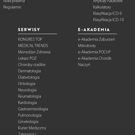
Nota prawna
Artykuły naukowe
Regulamin
Kalkulatory
Klasyfikacja ICD-9
Klasyfikacja ICD-10
SERWISY
E-AKADEMIA
KONGRES TOP
e-Akademia Zaburzeń
MEDICAL TRENDS
Mikrobioty
Menedżer Zdrowia
e-Akademia POChP
Lekarz POZ
e-Akademia Chorób
Choroby rzadkie
Naczyń
Dermatologia
Diabetologia
Onkologia
Neurologia
Reumatologia
Kardiologia
Gastroenterologia
Pulmonologia
Ginekologia
Kurier Medyczny
Zalecenia i