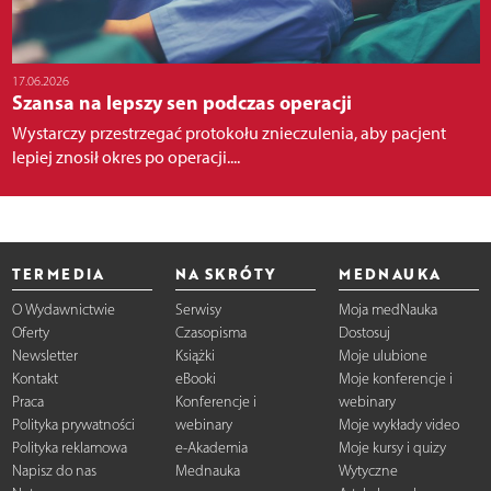
17.06.2026
Szansa na lepszy sen podczas operacji
Wystarczy przestrzegać protokołu znieczulenia, aby pacjent
lepiej znosił okres po operacji....
TERMEDIA
NA SKRÓTY
MEDNAUKA
O Wydawnictwie
Serwisy
Moja medNauka
Oferty
Czasopisma
Dostosuj
Newsletter
Książki
Moje ulubione
Kontakt
eBooki
Moje konferencje i
Praca
Konferencje i
webinary
Polityka prywatności
webinary
Moje wykłady video
Polityka reklamowa
e-Akademia
Moje kursy i quizy
Napisz do nas
Mednauka
Wytyczne