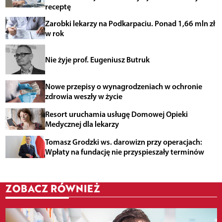
receptę
Zarobki lekarzy na Podkarpaciu. Ponad 1,66 mln zł
w rok
Nie żyje prof. Eugeniusz Butruk
Nowe przepisy o wynagrodzeniach w ochronie
zdrowia weszły w życie
Resort uruchamia usługę Domowej Opieki
Medycznej dla lekarzy
Tomasz Grodzki ws. darowizn przy operacjach:
Wpłaty na fundację nie przyspieszały terminów
ZOBACZ RÓWNIEŻ