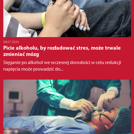
08.07.2026
Picie alkoholu, by rozładować stres, może trwale
zmieniać mózg
Sięganie po alkohol we wczesnej dorosłości w celu redukcji
napięcia może prowadzić do...