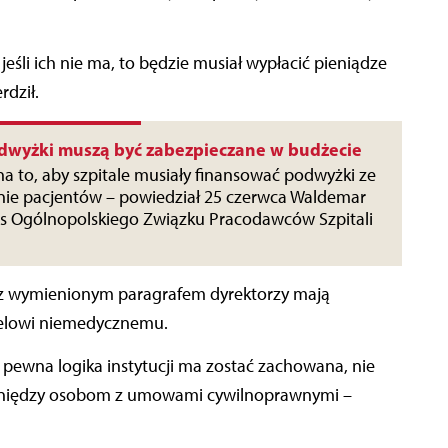
 jeśli ich nie ma, to będzie musiał wypłacić pieniądze
rdził.
dwyżki muszą być zabezpieczane w budżecie
a to, aby szpitale musiały finansować podwyżki ze
nie pacjentów – powiedział 25 czerwca Waldemar
es Ogólnopolskiego Związku Pracodawców Szpitali
 z wymienionym paragrafem dyrektorzy mają
nelowi niemedycznemu.
li pewna logika instytucji ma zostać zachowana, nie
ieniędzy osobom z umowami cywilnoprawnymi –