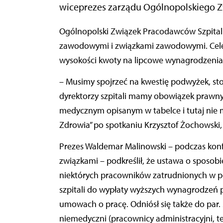
wiceprezes zarządu Ogólnopolskiego 
Ogólnopolski Związek Pracodawców Szpitali Powiatowych spotkał się 25 czerwca z samorządami
zawodowymi i związkami zawodowymi. Cele
wysokości kwoty na lipcowe wynagrodzenia
– Musimy spojrzeć na kwestię podwyżek, stoją
dyrektorzy szpitali mamy obowiązek prawn
medycznym opisanym w tabelce i tutaj nie
Zdrowia” po spotkaniu Krzysztof Żochowski,
Prezes Waldemar Malinowski – podczas kon
związkami – podkreślił, że ustawa o sposob
niektórych pracowników zatrudnionych w p
szpitali do wypłaty wyższych wynagrodze
umowach o pracę. Odniósł się także do par. 
niemedyczni (pracownicy administracyjni, 