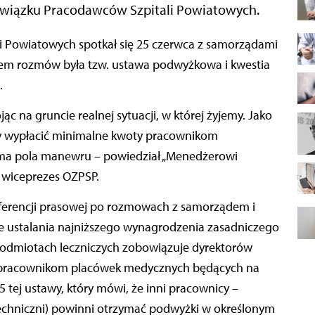
Związku Pracodawców Szpitali Powiatowych.
m rozmów była tzw. ustawa podwyżkowa i kwestia
.
c na gruncie realnej sytuacji, w której żyjemy. Jako
y wypłacić minimalne kwoty pracownikom
 ma pola manewru – powiedział „Menedżerowi
 wiceprezes OZPSP.
ferencji prasowej po rozmowach z samorządem i
ie ustalania najniższego wynagrodzenia zasadniczego
odmiotach leczniczych zobowiązuje dyrektorów
ń pracownikom placówek medycznych będących na
5 tej ustawy, który mówi, że inni pracownicy –
techniczni) powinni otrzymać podwyżki w określonym