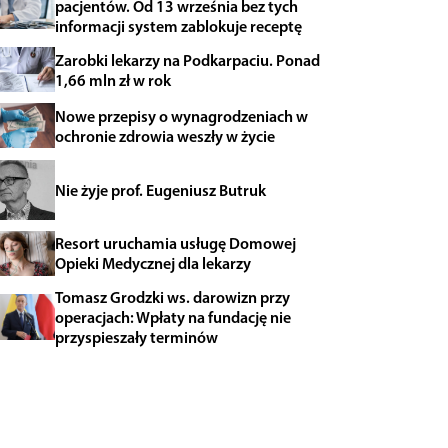
pacjentów. Od 13 września bez tych
informacji system zablokuje receptę
Zarobki lekarzy na Podkarpaciu. Ponad
1,66 mln zł w rok
Nowe przepisy o wynagrodzeniach w
ochronie zdrowia weszły w życie
Nie żyje prof. Eugeniusz Butruk
Resort uruchamia usługę Domowej
Opieki Medycznej dla lekarzy
Tomasz Grodzki ws. darowizn przy
operacjach: Wpłaty na fundację nie
przyspieszały terminów