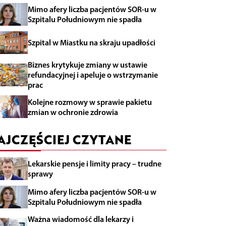
Mimo afery liczba pacjentów SOR-u w
Szpitalu Południowym nie spadła
Szpital w Miastku na skraju upadłości
Biznes krytykuje zmiany w ustawie
refundacyjnej i apeluje o wstrzymanie
prac
Kolejne rozmowy w sprawie pakietu
zmian w ochronie zdrowia
AJCZĘŚCIEJ CZYTANE
Lekarskie pensje i limity pracy – trudne
sprawy
Mimo afery liczba pacjentów SOR-u w
Szpitalu Południowym nie spadła
Ważna wiadomość dla lekarzy i