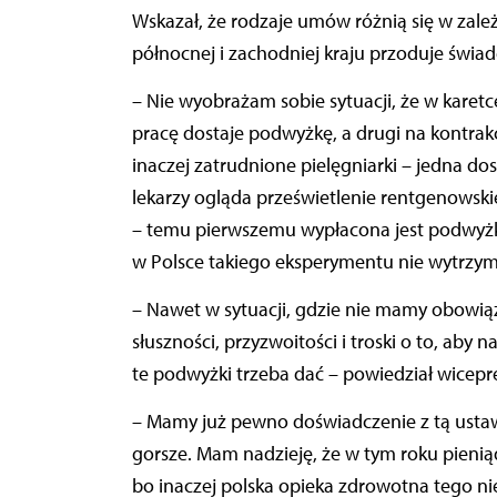
Wskazał, że rodzaje umów różnią się w zależn
północnej i zachodniej kraju przoduje świad
– Nie wyobrażam sobie sytuacji, że w karet
pracę dostaje podwyżkę, a drugi na kontrak
inaczej zatrudnione pielęgniarki – jedna d
lekarzy ogląda prześwietlenie rentgenowskie
– temu pierwszemu wypłacona jest podwyżka
w Polsce takiego eksperymentu nie wytrzy
– Nawet w sytuacji, gdzie nie mamy
obowiąz
słuszności, przyzwoitości i troski o to, aby 
te podwyżki trzeba dać – powiedział wicepr
– Mamy już pewno doświadczenie z tą ustawą
gorsze. Mam nadzieję, że w tym roku pieni
bo inaczej polska opieka zdrowotna tego nie