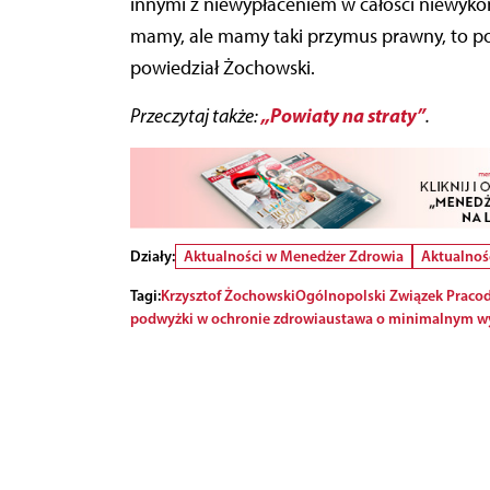
innymi z niewypłaceniem w całości niewyko
mamy, ale mamy taki przymus prawny, to po
powiedział Żochowski.
„Powiaty na straty”
Przeczytaj także:
.
Działy:
Aktualności w Menedżer Zdrowia
Aktualnoś
Tagi:
Krzysztof Żochowski
Ogólnopolski Związek Praco
podwyżki w ochronie zdrowia
ustawa o minimalnym w