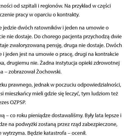
ości od szpitali i regionów. Na przykład w części
czenie pracy w oparciu o kontrakty.
ce jedzie dwóch ratowników i jeden na umowie o
cie nie dostaje. Do chorego pacjenta przychodzą dwie
ostaje zwaloryzowaną pensję, druga nie dostaje. Dwóch
 i jeden jest na umowie o pracę, drugi na kontrakcie
, drugiemu nie. Żadna instytucja opieki zdrowotnej
ma – zobrazował Żochowski.
ku prawnego, jednak w poczuciu odpowiedzialności,
nasi mieszkańcy mieli gdzie się leczyć, tym ludziom też
ezes OZPSP.
 – co roku pieniądze dostawaliśmy. Były lata lepsze i
ądze na podwyżki zostaną przez rząd zabezpieczone,
 wytrzyma. Będzie katastrofa – ocenił.