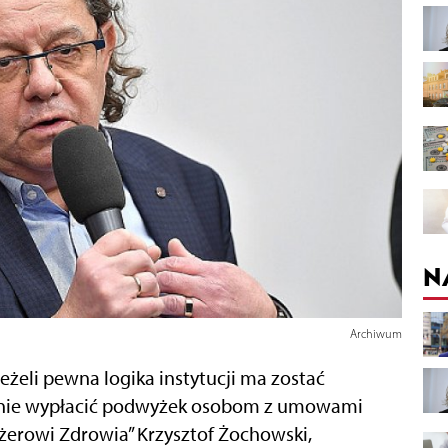
N
Archiwum
jeżeli pewna logika instytucji ma zostać
 nie wypłacić podwyżek osobom z umowami
erowi Zdrowia” Krzysztof Żochowski,