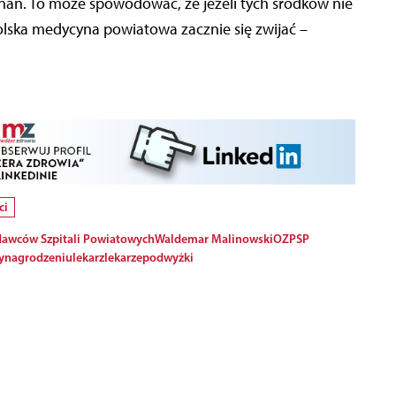
nań. To może spowodować, że jeżeli tych środków nie
lska medycyna powiatowa zacznie się zwijać –
ci
dawców Szpitali Powiatowych
Waldemar Malinowski
OZPSP
ynagrodzeniu
lekarz
lekarze
podwyżki