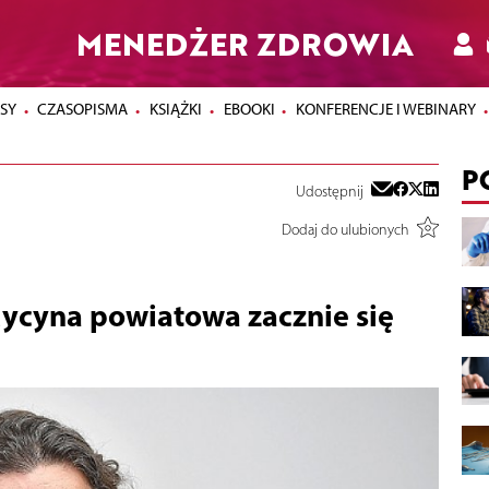
MENEDŻER ZDROWIA
SY
CZASOPISMA
KSIĄŻKI
EBOOKI
KONFERENCJE I WEBINARY
P
Udostępnij
Dodaj do ulubionych
dycyna powiatowa zacznie się