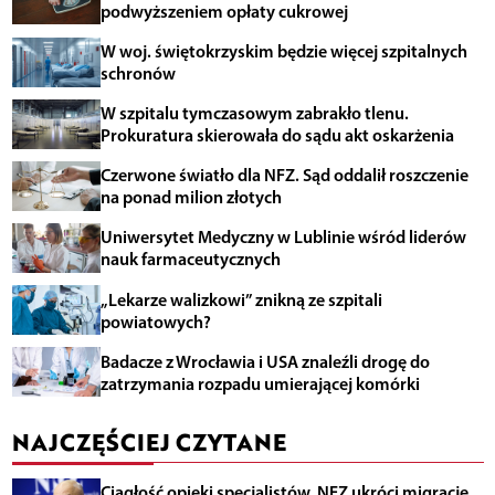
podwyższeniem opłaty cukrowej
W woj. świętokrzyskim będzie więcej szpitalnych
schronów
W szpitalu tymczasowym zabrakło tlenu.
Prokuratura skierowała do sądu akt oskarżenia
Czerwone światło dla NFZ. Sąd oddalił roszczenie
na ponad milion złotych
Uniwersytet Medyczny w Lublinie wśród liderów
nauk farmaceutycznych
„Lekarze walizkowi” znikną ze szpitali
powiatowych?
Badacze z Wrocławia i USA znaleźli drogę do
zatrzymania rozpadu umierającej komórki
NAJCZĘŚCIEJ CZYTANE
Ciągłość opieki specjalistów. NFZ ukróci migrację