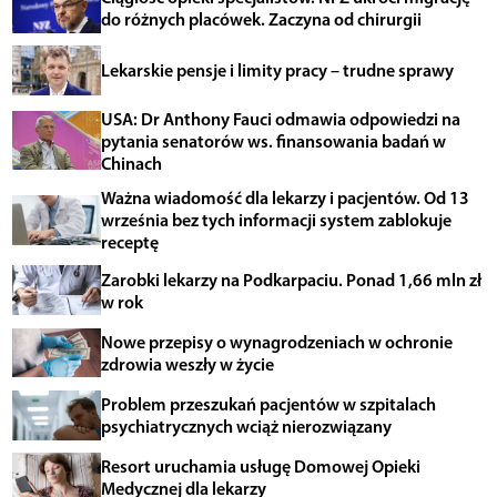
do różnych placówek. Zaczyna od chirurgii
Lekarskie pensje i limity pracy – trudne sprawy
USA: Dr Anthony Fauci odmawia odpowiedzi na
pytania senatorów ws. finansowania badań w
Chinach
Ważna wiadomość dla lekarzy i pacjentów. Od 13
września bez tych informacji system zablokuje
receptę
Zarobki lekarzy na Podkarpaciu. Ponad 1,66 mln zł
w rok
Nowe przepisy o wynagrodzeniach w ochronie
zdrowia weszły w życie
Problem przeszukań pacjentów w szpitalach
psychiatrycznych wciąż nierozwiązany
Resort uruchamia usługę Domowej Opieki
Medycznej dla lekarzy