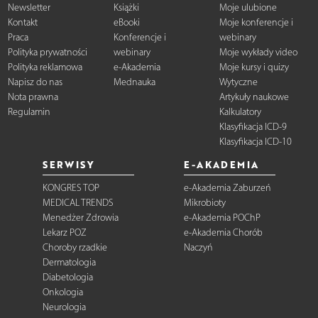
Newsletter
Książki
Moje ulubione
Kontakt
eBooki
Moje konferencje i
Praca
Konferencje i
webinary
Polityka prywatności
webinary
Moje wykłady video
Polityka reklamowa
e-Akademia
Moje kursy i quizy
Napisz do nas
Mednauka
Wytyczne
Nota prawna
Artykuły naukowe
Regulamin
Kalkulatory
Klasyfikacja ICD-9
Klasyfikacja ICD-10
SERWISY
E-AKADEMIA
KONGRES TOP
e-Akademia Zaburzeń
MEDICAL TRENDS
Mikrobioty
Menedżer Zdrowia
e-Akademia POChP
Lekarz POZ
e-Akademia Chorób
Choroby rzadkie
Naczyń
Dermatologia
Diabetologia
Onkologia
Neurologia