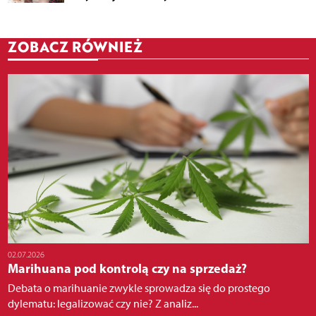
ZOBACZ RÓWNIEŻ
02.07.2026
Marihuana pod kontrolą czy na sprzedaż?
Debata o marihuanie zwykle sprowadza się do prostego
dylematu: legalizować czy nie? Z analiz...