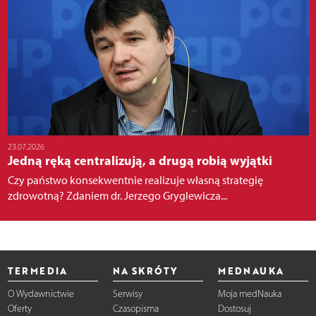
23.07.2026
Jedną ręką centralizują, a drugą robią wyjątki
Czy państwo konsekwentnie realizuje własną strategię
zdrowotną? Zdaniem dr. Jerzego Gryglewicza...
TERMEDIA
NA SKRÓTY
MEDNAUKA
O Wydawnictwie
Serwisy
Moja medNauka
Oferty
Czasopisma
Dostosuj