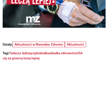
Działy:
Aktualności w Menedżer Zdrowia
Aktualności
Tagi:
Tadeusz Jędrzejczyk
składka
składka zdrowotna
USA
czy za granicą leczą lepiej