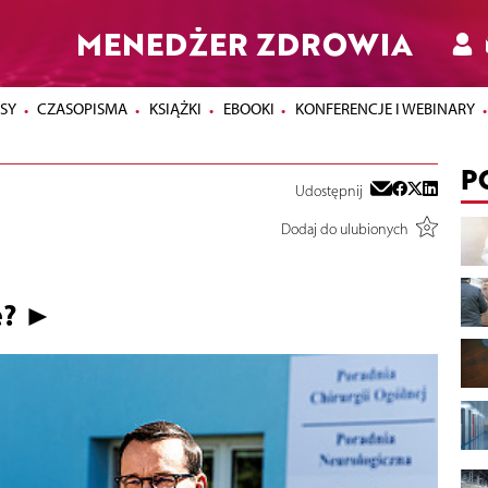
MENEDŻER ZDROWIA
SY
CZASOPISMA
KSIĄŻKI
EBOOKI
KONFERENCJE I WEBINARY
P
Udostępnij
Dodaj do ulubionych
e? ►