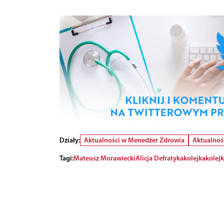
Działy:
Aktualności w Menedżer Zdrowia
Aktualnoś
Tagi:
Mateusz Morawiecki
Alicja Defratyka
kolejka
kolejk