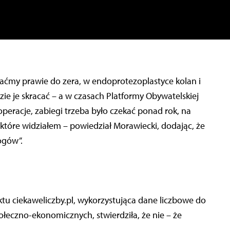
 zaćmy prawie do zera, w endoprotezoplastyce kolan i
dzie je skracać – a w czasach Platformy Obywatelskiej
operacje, zabiegi trzeba było czekać ponad rok, na
, które widziałem – powiedział Morawiecki, dodając, że
ogów”.
ktu ciekaweliczby.pl, wykorzystująca dane liczbowe do
ołeczno-ekonomicznych, stwierdziła, że nie – że