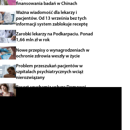
finansowania badań w Chinach
Ważna wiadomość dla lekarzy i
pacjentów. Od 13 września bez tych
informacji system zablokuje receptę
Zarobki lekarzy na Podkarpaciu. Ponad
1,66 mln zł w rok
Nowe przepisy o wynagrodzeniach w
ochronie zdrowia weszły w życie
Problem przeszukań pacjentów w
szpitalach psychiatrycznych wciąż
nierozwiązany
Resort uruchamia usługę Domowej
Opieki Medycznej dla lekarzy