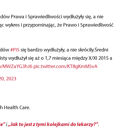
ądów Prawa i Sprawiedliwości wydłużyły się, a nie
jąc wykres i przypominając, że Prawo i Sprawiedliwość
ządów
#PiS
się bardzo wydłużyły, a nie skróciły.Średni
isty wydłużył się aż o 1,7 miesiąca między X/XI 2015 a
.co/MWZaYG3hJ6
pic.twitter.com/KT8gKmMSvA
0, 2023
h Health Care.
ze”
„Jak to jest z tymi kolejkami do lekarzy?”
i
.