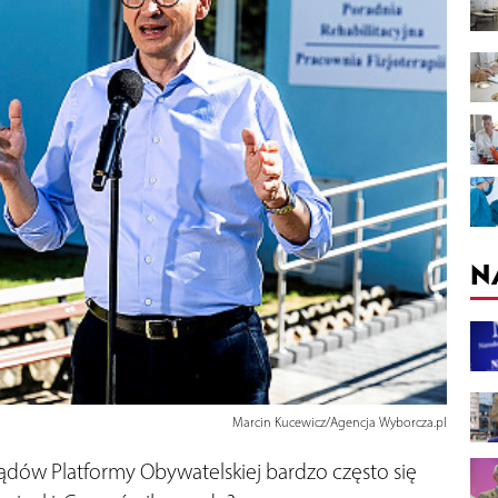
N
Marcin Kucewicz/Agencja Wyborcza.pl
 rządów Platformy Obywatelskiej bardzo często się