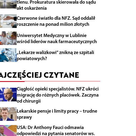
tlenu. Prokuratura skierowała do sądu
akt oskarżenia
Czerwone światło dla NFZ. Sąd oddalił
roszczenie na ponad milion złotych
Uniwersytet Medyczny w Lublinie
wśród liderów nauk farmaceutycznych
„Lekarze walizkowi” znikną ze szpitali
powiatowych?
AJCZĘŚCIEJ CZYTANE
Ciągłość opieki specjalistów. NFZ ukróci
migrację do różnych placówek. Zaczyna
od chirurgii
Lekarskie pensje i limity pracy – trudne
sprawy
USA: Dr Anthony Fauci odmawia
odpowiedzi na pytania senatorów ws.