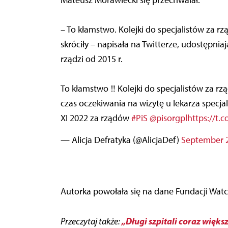
Mateusz Morawiecki się przechwalał.
– To kłamstwo. Kolejki do specjalistów za rz
skróciły – napisała na Twitterze, udostępnia
rządzi od 2015 r.
To kłamstwo ‼ Kolejki do specjalistów za r
czas oczekiwania na wizytę u lekarza specjal
XI 2022 za rządów
#PiS
@pisorgpl
https://t
— Alicja Defratyka (@AlicjaDef)
September 2
Autorka powołała się na dane Fundacji Watc
„Długi szpitali coraz więks
Przeczytaj także: