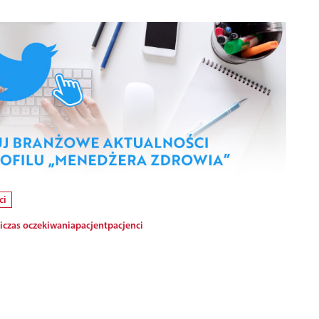
ci
i
czas oczekiwania
pacjent
pacjenci