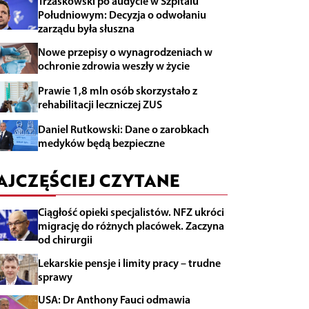
Trzaskowski po audycie w Szpitalu
Południowym: Decyzja o odwołaniu
zarządu była słuszna
Nowe przepisy o wynagrodzeniach w
ochronie zdrowia weszły w życie
Prawie 1,8 mln osób skorzystało z
rehabilitacji leczniczej ZUS
Daniel Rutkowski: Dane o zarobkach
medyków będą bezpieczne
AJCZĘŚCIEJ CZYTANE
Ciągłość opieki specjalistów. NFZ ukróci
migrację do różnych placówek. Zaczyna
od chirurgii
Lekarskie pensje i limity pracy – trudne
sprawy
USA: Dr Anthony Fauci odmawia