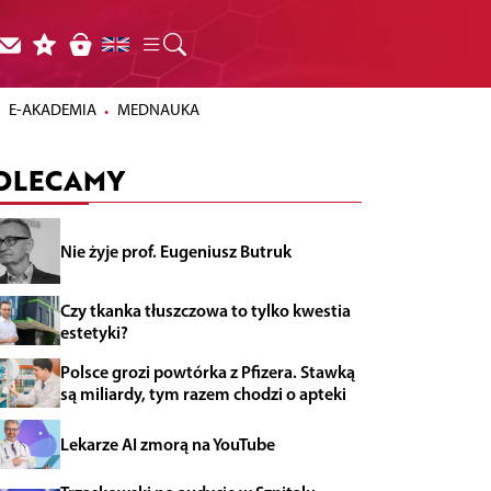
E-AKADEMIA
MEDNAUKA
OLECAMY
Nie żyje prof. Eugeniusz Butruk
Czy tkanka tłuszczowa to tylko kwestia
estetyki?
Polsce grozi powtórka z Pfizera. Stawką
są miliardy, tym razem chodzi o apteki
Lekarze AI zmorą na YouTube