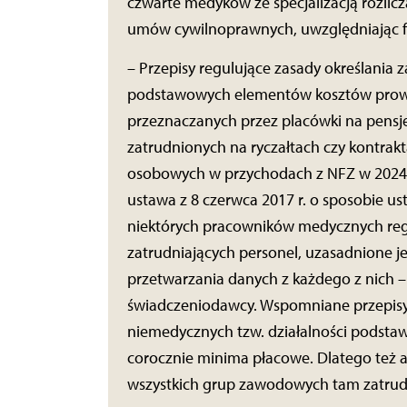
czwarte medyków ze specjalizacją rozlic
umów cywilnoprawnych, uwzględniając fak
– Przepisy regulujące zasady określania
podstawowych elementów kosztów prowad
przeznaczanych przez placówki na pensje
zatrudnionych na ryczałtach czy kontra
osobowych w przychodach z NFZ w 2024 r.
ustawa z 8 czerwca 2017 r. o sposobie u
niektórych pracowników medycznych reg
zatrudniających personel, uzasadnione j
przetwarzania danych z każdego z nich – 
świadczeniodawcy. Wspomniane przepis
niemedycznych tzw. działalności podstaw
corocznie minima płacowe. Dlatego też ar
wszystkich grup zawodowych tam zatrudn