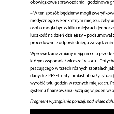
obowiązkowe sprawozdania i godzinowe graf
– W ten sposób będziemy mogli zweryfikowa
medycznego w konkretnym miejscu, żeby uniem
osoba mogła być w kilku miejscach jednocześ
ludzkość na dzień dzisiejszy – podsumował z
procedowanie odpowiedniego zarządzenia 
Wprowadzane zmiany mają na celu przede ws
którym wspomniał wiceszef resortu. Dotychc
pracującego w trzech różnych szpitalach ja
danych z PESEL natychmiast obnaży sytuacje
wyrobić tylu godzin w różnych miejscach. 
systemu finansowania łączą się w jeden wspó
Fragment wystąpienia poniżej, pod wideo dalsz