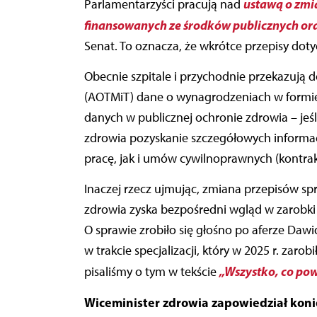
ustawą o zmi
Parlamentarzyści pracują nad
finansowanych ze środków publicznych ora
Senat. To oznacza, że wkrótce przepisy dot
Obecnie szpitale i przychodnie przekazują d
(AOTMiT) dane o wynagrodzeniach w formie
danych w publicznej ochronie zdrowia – jeś
zdrowia pozyskanie szczegółowych informac
pracę, jak i umów cywilnoprawnych (kontra
Inaczej rzecz ujmując, zmiana przepisów spr
zdrowia zyska bezpośredni wgląd w zarobki
O sprawie zrobiło się głośno po aferze Dawi
w trakcie specjalizacji, który w 2025 r. zarobi
„Wszystko, co pow
pisaliśmy o tym w tekście
Wiceminister zdrowia zapowiedział konie