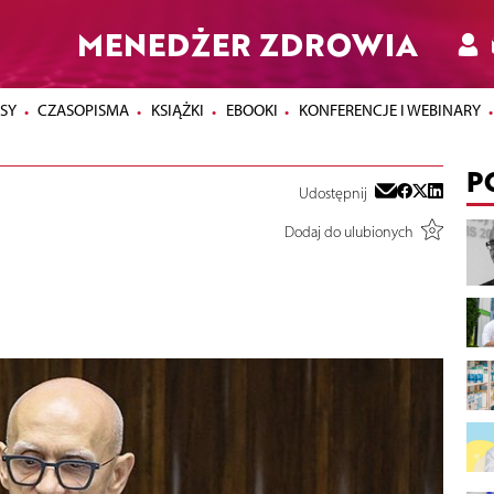
MENEDŻER ZDROWIA
SY
CZASOPISMA
KSIĄŻKI
EBOOKI
KONFERENCJE I WEBINARY
P
Udostępnij
Dodaj do ulubionych
►