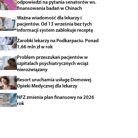
odpowiedzi na pytania senatorów ws.
finansowania badań w Chinach
Ważna wiadomość dla lekarzy i
pacjentów. Od 13 września bez tych
informacji system zablokuje receptę
Zarobki lekarzy na Podkarpaciu. Ponad
1,66 mln zł w rok
Problem przeszukań pacjentów w
szpitalach psychiatrycznych wciąż
nierozwiązany
Resort uruchamia usługę Domowej
Opieki Medycznej dla lekarzy
NFZ zmienia plan finansowy na 2026
rok