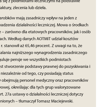
za się z podmiotami leczniczymi na podstawie
tury, zlecenia lub dzieła.
 zarobków mają zasadniczy wpływ na jeden z
zenia działalności leczniczej. Mowa o środkach
 – zarówno dla etatowych pracowników, jak i osób
ktach. Według danych AOTMiT udział kosztów
 stanowił aż 65,46 procent. Z uwagi na to, że
stalania najniższego wynagrodzenia zasadniczego
uluje pensje we wszystkich podmiotach
est stworzenie podstawy prawnej do pozyskiwania i
niezależnie od tego, czy posiadają status
y obejmują personel medyczny oraz pracowników
owej, określając dla tych grup waloryzowane
t. 27a ustawy o działalności leczniczej dotyczy
ionych – tłumaczył Tomasz Maciejewski.