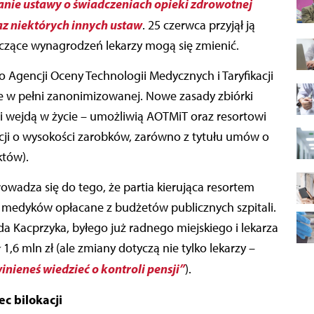
anie ustawy o świadczeniach opieki zdrowotnej
z niektórych innych ustaw
. 25 czerwca przyjął ją
yczące wynagrodzeń lekarzy mogą się zmienić.
o Agencji Oceny Technologii Medycznych i Taryfikacji
 w pełni zanonimizowanej. Nowe zasady zbiórki
li wejdą w życie – umożliwią AOTMiT oraz resortowi
ji o wysokości zarobków, zarówno z tytułu umów o
któw).
owadza się do tego, że partia kierująca resortem
 medyków opłacane z budżetów publicznych szpitali.
da Kacprzyka, byłego już radnego miejskiego i lekarza
ł 1,6 mln zł (ale zmiany dotyczą nie tylko lekarzy –
inieneś wiedzieć o kontroli pensji”
).
c bilokacji