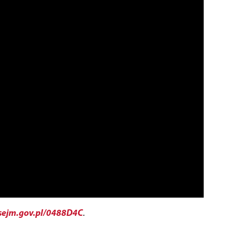
ejm.gov.pl/0488D4C
.