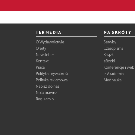
TERMEDIA
NA SKRÓTY
O Wydawnictwie
Serwisy
Oferty
Czasopisma
Newsletter
Książki
Kontakt
eBooki
Praca
Konferencje i web
Polityka prywatności
e-Akademia
Polityka reklamowa
Mednauka
Napisz do nas
Nota prawna
Regulamin