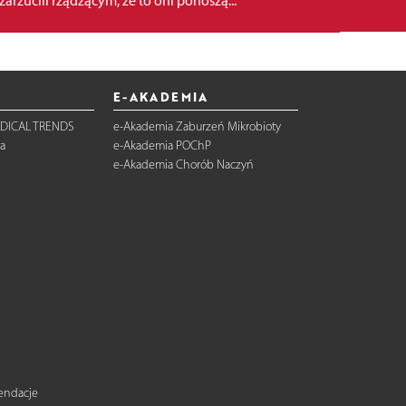
zarzucili rządzącym, że to oni ponoszą...
E-AKADEMIA
DICAL TRENDS
e-Akademia Zaburzeń Mikrobioty
a
e-Akademia POChP
e-Akademia Chorób Naczyń
mendacje