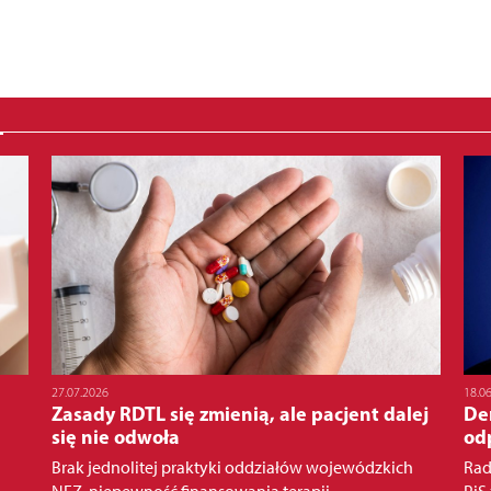
27.07.2026
18.0
Zasady RDTL się zmienią, ale pacjent dalej
Dem
się nie odwoła
od
Brak jednolitej praktyki oddziałów wojewódzkich
Rad