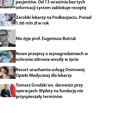
pacjentów. Od 13 września bez tych
informacji system zablokuje receptę
Zarobki lekarzy na Podkarpaciu. Ponad
1,66 mln zł w rok
Nie żyje prof. Eugeniusz Butruk
Nowe przepisy o wynagrodzeniach w
ochronie zdrowia weszły w życie
Resort uruchamia usługę Domowej
Opieki Medycznej dla lekarzy
Tomasz Grodzki ws. darowizn przy
operacjach: Wpłaty na fundację nie
przyspieszały terminów