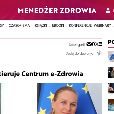
MENEDŻER ZDROWIA
SY
CZASOPISMA
KSIĄŻKI
EBOOKI
KONFERENCJE I WEBINARY
P
Udostępnij
Dodaj do ulubionych
ieruje Centrum e-Zdrowia