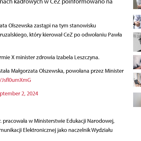
anach kadrowych w CeZ poinformowano na
uzalskiego, który kierował CeZ po odwołaniu Pawła
rmie X minister zdrowia Izabela Leszczyna.
tała Małgorzata Olszewska, powołana przez Minister
om/Jsfl0umXmG
ptember 2, 2024
. pracowała w Ministerstwie Edukacji Narodowej,
unikacji Elektronicznej jako naczelnik Wydziału