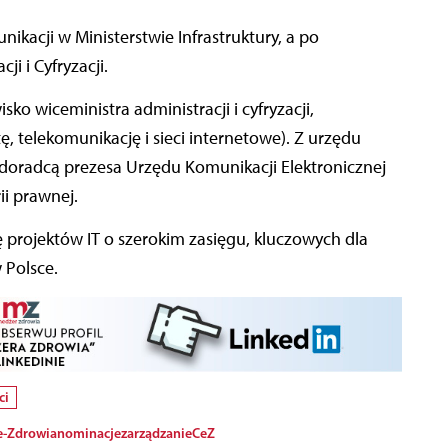
kacji w Ministerstwie Infrastruktury, a po
ji i Cyfryzacji.
ko wiceministra administracji i cyfryzacji,
, telekomunikację i sieci internetowe). Z urzędu
a doradcą prezesa Urzędu Komunikacji Elektronicznej
i prawnej.
projektów IT o szerokim zasięgu, kluczowych dla
 Polsce.
ci
e-Zdrowia
nominacje
zarządzanie
CeZ