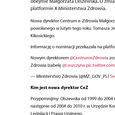
obejmie Małgorzata Olszewska. O zmi
platformie X Ministerstwa Zdrowia.
Nowa dyrektor Centrum e-Zdrowia Małgorzata Olszewska zastąpi na tym stanowisku
powołanego w lutym tego roku Tomasza Jer
Kikosickiego.
Informację o nominacji przekazała na platfo
Nowym dyrektorem
@CentrumeZdrowia
zos
Zdrowia Izabelę
@Leszczyna
pic.twitter.c
— Ministerstwo Zdrowia (@MZ_GOV_PL)
Se
Kim jest nowa dyrektor CeZ
Przypomnijmy: Olszewska od 1999 do 2004 r
następnie od 2004 do 2010 r. w Urzędzie Kom
Legislacji i Prawa Unijnego.