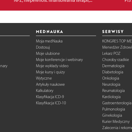
NFZ, niepewność finansowania terapii,...
PiS 
MEDNAUKA
SERWISY
Moja medNauka
KONGRES TOP ME
Dostosuj
Menedżer Zdrowi
Moje ulubione
Lekarz POZ
Moje konferencje i webinary
Choroby rzadkie
inary
Moje wykłady video
Dermatologia
Moje kursy i quizy
Diabetologia
Wytyczne
Onkologia
Artykuły naukowe
Neurologia
Kalkulatory
Reumatologia
Klasyfikacja ICD-9
Kardiologia
Klasyfikacja ICD-10
Gastroenterologia
Pulmonologia
Ginekologia
Kurier Medyczny
Zalecenia i reko