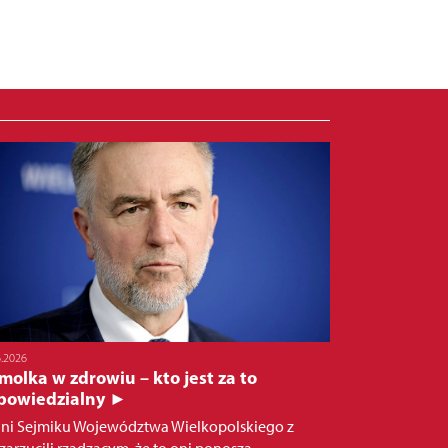
6.2026
olka w zdrowiu – kto jest za to
powiedzialny ►
ni Sejmiku Województwa Wielkopolskiego z