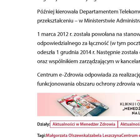
Później kierowała Departamentem Telekomuni
przekształceniu – w Ministerstwie Administrac
1 marca 2012 r. została powołana na stanowis
odpowiedzialnego za łączność (w tym pocztę
odeszła 1 grudnia 2014 r. Następnie został
oraz wspólnikiem zarządzającym w kancelari
Centrum e-Zdrowia odpowiada za realizację 
funkcjonowania obszaru ochrony zdrowia w
Działy:
Aktualności w Menedżer Zdrowia
Aktualnoś
Tagi:
Małgorzata Olszewska
Izabela Leszczyna
Centrum 