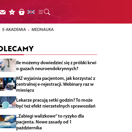
E-AKADEMIA
MEDNAUKA
OLECAMY
Ile możemy dowiedzieć się z próbki krwi
o guzach neuroendokrynnych?
MZ wyjaśnia pacjentom, jak korzystać z
centralnej e-rejestracji. Webinary raz w
miesiącu
Lekarze pracują setki godzin? To może
być też efekt nierzetelnych sprawozdań
„Zabiegi walizkowe” to ryzyko dla
pacjenta. Nowe zasady od 1
października