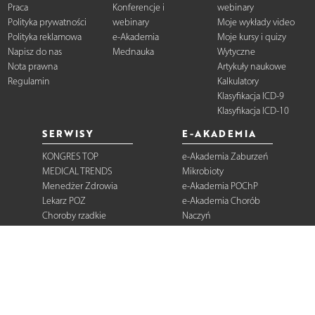
Praca
Konferencje i
webinary
Polityka prywatności
webinary
Moje wykłady video
Polityka reklamowa
e-Akademia
Moje kursy i quizy
Napisz do nas
Mednauka
Wytyczne
Nota prawna
Artykuły naukowe
Regulamin
Kalkulatory
Klasyfikacja ICD-9
Klasyfikacja ICD-10
SERWISY
E-AKADEMIA
KONGRES TOP
e-Akademia Zaburzeń
MEDICAL TRENDS
Mikrobioty
Menedżer Zdrowia
e-Akademia POChP
Lekarz POZ
e-Akademia Chorób
Choroby rzadkie
Naczyń
Dermatologia
Diabetologia
Onkologia
Neurologia
Reumatologia
Kardiologia