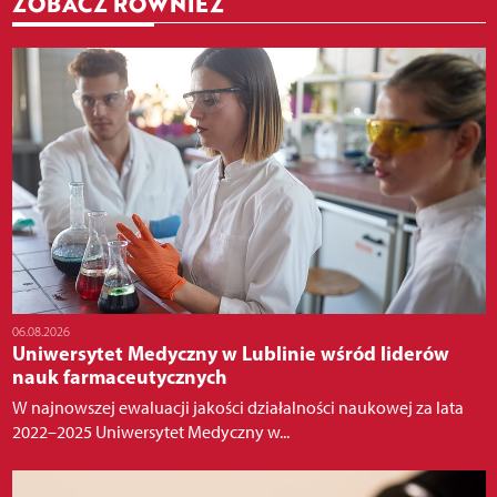
ZOBACZ RÓWNIEŻ
06.08.2026
Uniwersytet Medyczny w Lublinie wśród liderów
nauk farmaceutycznych
W najnowszej ewaluacji jakości działalności naukowej za lata
2022–2025 Uniwersytet Medyczny w...