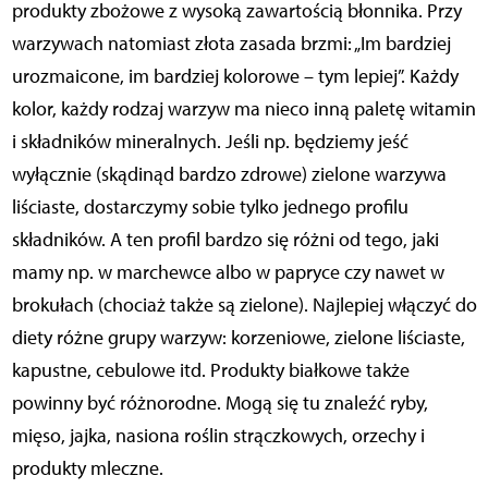
produkty zbożowe z wysoką zawartością błonnika. Przy
warzywach natomiast złota zasada brzmi: „Im bardziej
urozmaicone, im bardziej kolorowe – tym lepiej”. Każdy
kolor, każdy rodzaj warzyw ma nieco inną paletę witamin
i składników mineralnych. Jeśli np. będziemy jeść
wyłącznie (skądinąd bardzo zdrowe) zielone warzywa
liściaste, dostarczymy sobie tylko jednego profilu
składników. A ten profil bardzo się różni od tego, jaki
mamy np. w marchewce albo w papryce czy nawet w
brokułach (chociaż także są zielone). Najlepiej włączyć do
diety różne grupy warzyw: korzeniowe, zielone liściaste,
kapustne, cebulowe itd. Produkty białkowe także
powinny być różnorodne. Mogą się tu znaleźć ryby,
mięso, jajka, nasiona roślin strączkowych, orzechy i
produkty mleczne.