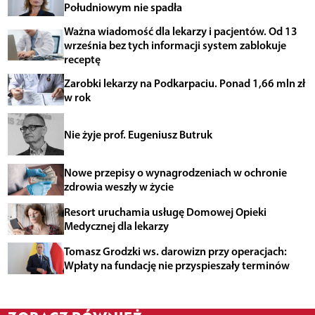
Południowym nie spadła
Ważna wiadomość dla lekarzy i pacjentów. Od 13
września bez tych informacji system zablokuje
receptę
Zarobki lekarzy na Podkarpaciu. Ponad 1,66 mln zł
w rok
Nie żyje prof. Eugeniusz Butruk
Nowe przepisy o wynagrodzeniach w ochronie
zdrowia weszły w życie
Resort uruchamia usługę Domowej Opieki
Medycznej dla lekarzy
Tomasz Grodzki ws. darowizn przy operacjach:
Wpłaty na fundację nie przyspieszały terminów