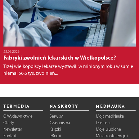
23.06.2026
Fabryki zwolnień lekarskich w Wielkopolsce?
Trzej wielkopolscy lekarze wystawili w minionym roku w sumie
niemal 56,6 tys. zwolnień...
TERMEDIA
NA SKRÓTY
MEDNAUKA
O Wydawnictwie
Serwisy
Moja medNauka
Oferty
Czasopisma
Dostosuj
Newsletter
Książki
Moje ulubione
Kontakt
eBooki
Moje konferencje i