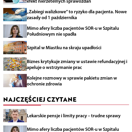
efekt nierzetelnych sprawozdań
„Zabiegi walizkowe” to ryzyko dla pacjenta. Nowe
zasady od 1 października
Mimo afery liczba pacjentów SOR-u w Szpitalu
Południowym nie spadła
Szpital w Miastku na skraju upadłości
Biznes krytykuje zmiany w ustawie refundacyjnej i
apeluje o wstrzymanie prac
Kolejne rozmowy w sprawie pakietu zmian w
ochronie zdrowia
NAJCZĘŚCIEJ CZYTANE
Lekarskie pensje i limity pracy – trudne sprawy
Mimo afery liczba pacjentów SOR-u w Szpitalu