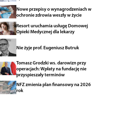
Nowe przepisy o wynagrodzeniach w
ochronie zdrowia weszły w życie
Resort uruchamia usługę Domowej
Opieki Medycznej dla lekarzy
Nie żyje prof. Eugeniusz Butruk
Tomasz Grodzki ws. darowizn przy
operacjach: Wpłaty na fundację nie
przyspieszały terminów
NFZ zmienia plan finansowy na 2026
rok