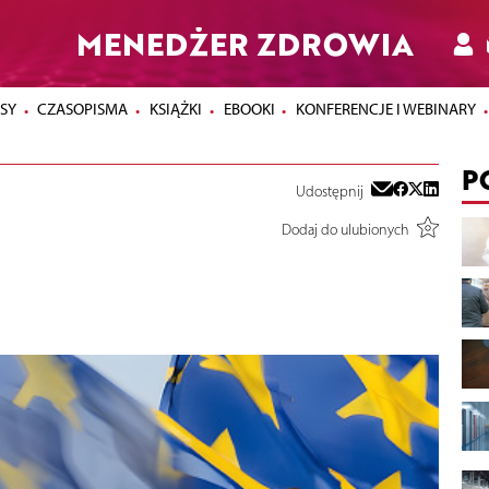
MENEDŻER ZDROWIA
SY
CZASOPISMA
KSIĄŻKI
EBOOKI
KONFERENCJE I WEBINARY
P
Udostępnij
Dodaj do ulubionych