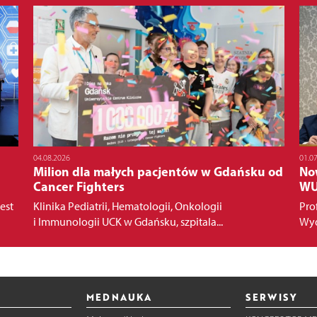
04.08.2026
01.0
Milion dla małych pacjentów w Gdańsku od
No
Cancer Fighters
W
est
Klinika Pediatrii, Hematologii, Onkologii
Pro
i Immunologii UCK w Gdańsku, szpitala...
Wyd
MEDNAUKA
SERWISY