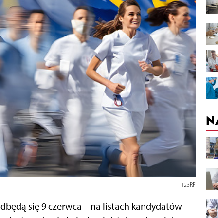
N
123RF
będą się 9 czerwca – na listach kandydatów