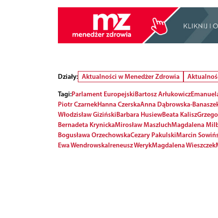
Działy:
Aktualności w Menedżer Zdrowia
Aktualnoś
Tagi:
Parlament Europejski
Bartosz Arłukowicz
Emanuela
Piotr Czarnek
Hanna Czerska
Anna Dąbrowska-Banasze
Włodzisław Giziński
Barbara Husiew
Beata Kalisz
Grzego
Bernadeta Krynicka
Mirosław Maszluch
Magdalena Milb
Bogusława Orzechowska
Cezary Pakulski
Marcin Sowińs
Ewa Wendrowska
Ireneusz Weryk
Magdalena Wieszczek