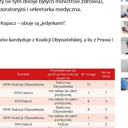
zy (w tym dwoje byłych ministrów zdrowia),
aboratoryjni i sekretarka medyczna.
a Kopacz – oboje są „jedynkami”.
ów kandyduje z Koalicji Obywatelskiej, a ilu z Prawa i