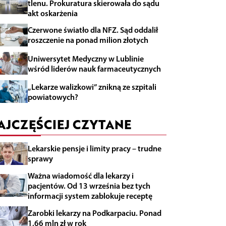
tlenu. Prokuratura skierowała do sądu
akt oskarżenia
Czerwone światło dla NFZ. Sąd oddalił
roszczenie na ponad milion złotych
Uniwersytet Medyczny w Lublinie
wśród liderów nauk farmaceutycznych
„Lekarze walizkowi” znikną ze szpitali
powiatowych?
AJCZĘŚCIEJ CZYTANE
Lekarskie pensje i limity pracy – trudne
sprawy
Ważna wiadomość dla lekarzy i
pacjentów. Od 13 września bez tych
informacji system zablokuje receptę
Zarobki lekarzy na Podkarpaciu. Ponad
1,66 mln zł w rok