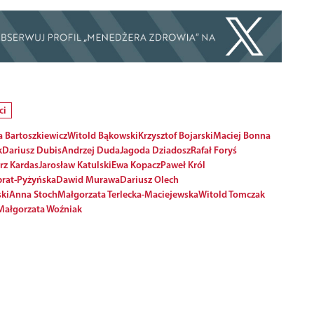
ci
 Bartoszkiewicz
Witold Bąkowski
Krzysztof Bojarski
Maciej Bonna
k
Dariusz Dubis
Andrzej Duda
Jagoda Dziadosz
Rafał Foryś
rz Kardas
Jarosław Katulski
Ewa Kopacz
Paweł Król
rat-Pyżyńska
Dawid Murawa
Dariusz Olech
ki
Anna Stoch
Małgorzata Terlecka-Maciejewska
Witold Tomczak
Małgorzata Woźniak