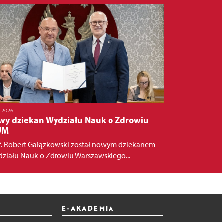
7.2026
wy dziekan Wydziału Nauk o Zdrowiu
UM
f. Robert Gałązkowski został nowym dziekanem
ziału Nauk o Zdrowiu Warszawskiego...
E-AKADEMIA