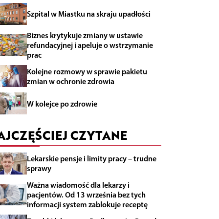
Szpital w Miastku na skraju upadłości
Biznes krytykuje zmiany w ustawie
refundacyjnej i apeluje o wstrzymanie
prac
Kolejne rozmowy w sprawie pakietu
zmian w ochronie zdrowia
W kolejce po zdrowie
AJCZĘŚCIEJ CZYTANE
Lekarskie pensje i limity pracy – trudne
sprawy
Ważna wiadomość dla lekarzy i
pacjentów. Od 13 września bez tych
informacji system zablokuje receptę