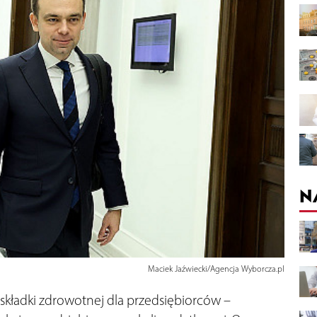
N
Maciek Jaźwiecki/Agencja Wyborcza.pl
składki zdrowotnej dla przedsiębiorców –