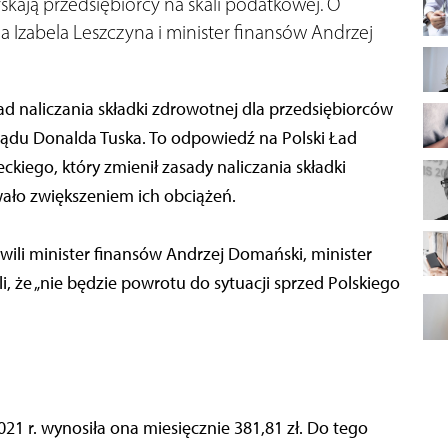
yskają przedsiębiorcy na skali podatkowej. O
a Izabela Leszczyna i minister finansów Andrzej
d naliczania składki zdrowotnej dla przedsiębiorców
ządu Donalda Tuska. To odpowiedź na Polski Ład
iego, który zmienił zasady naliczania składki
wało zwiększeniem ich obciążeń.
ili minister finansów Andrzej Domański, minister
i, że „nie będzie powrotu do sytuacji sprzed Polskiego
2021 r. wynosiła ona miesięcznie 381,81 zł. Do tego