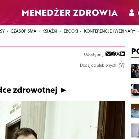
MENEDŻER ZDROWIA
SY
CZASOPISMA
KSIĄŻKI
EBOOKI
KONFERENCJE I WEBINARY
P
Udostępnij
Dodaj do ulubionych
dce zdrowotnej ►