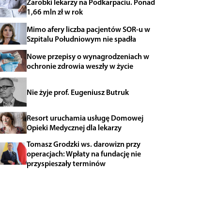
Zarobki lekarzy na Podkarpaciu. Ponad
1,66 mln zł w rok
Mimo afery liczba pacjentów SOR-u w
Szpitalu Południowym nie spadła
Nowe przepisy o wynagrodzeniach w
ochronie zdrowia weszły w życie
Nie żyje prof. Eugeniusz Butruk
Resort uruchamia usługę Domowej
Opieki Medycznej dla lekarzy
Tomasz Grodzki ws. darowizn przy
operacjach: Wpłaty na fundację nie
przyspieszały terminów