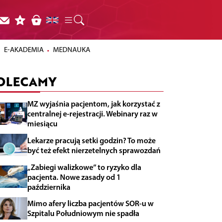
E-AKADEMIA
MEDNAUKA
OLECAMY
MZ wyjaśnia pacjentom, jak korzystać z
centralnej e-rejestracji. Webinary raz w
miesiącu
Lekarze pracują setki godzin? To może
być też efekt nierzetelnych sprawozdań
„Zabiegi walizkowe” to ryzyko dla
pacjenta. Nowe zasady od 1
października
Mimo afery liczba pacjentów SOR-u w
Szpitalu Południowym nie spadła