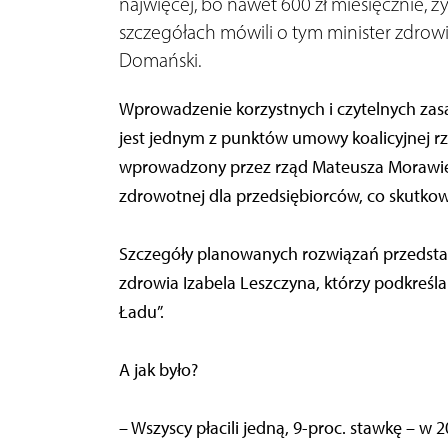
najwięcej, bo nawet 600 zł miesięcznie, z
szczegółach mówili o tym minister zdrowi
Domański.
Wprowadzenie korzystnych i czytelnych zasa
jest jednym z punktów umowy koalicyjnej r
wprowadzony przez rząd Mateusza Morawieck
zdrowotnej dla przedsiębiorców, co skutko
Szczegóły planowanych rozwiązań przedstaw
zdrowia Izabela Leszczyna, którzy podkreślal
Ładu”.
A jak było?
– Wszyscy płacili jedną, 9-proc. stawkę – w 