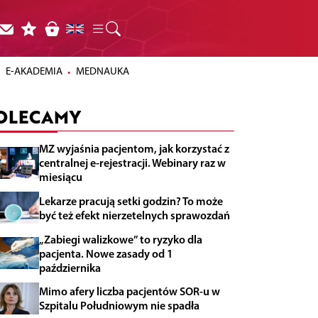
E-AKADEMIA
MEDNAUKA
OLECAMY
MZ wyjaśnia pacjentom, jak korzystać z
centralnej e-rejestracji. Webinary raz w
miesiącu
Lekarze pracują setki godzin? To może
być też efekt nierzetelnych sprawozdań
„Zabiegi walizkowe” to ryzyko dla
pacjenta. Nowe zasady od 1
października
Mimo afery liczba pacjentów SOR-u w
Szpitalu Południowym nie spadła