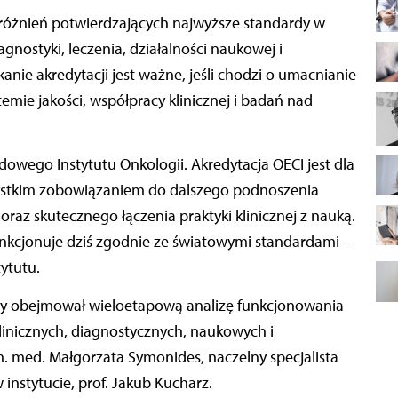
agnostyki, leczenia, działalności naukowej i
anie akredytacji jest ważne, jeśli chodzi o umacnianie
temie jakości, współpracy klinicznej i badań nad
dowego Instytutu Onkologii. Akredytacja OECI jest dla
zystkim zobowiązaniem do dalszego podnoszenia
oraz skutecznego łączenia praktyki klinicznej z nauką.
unkcjonuje dziś zgodnie ze światowymi standardami –
ytutu.
jny obejmował wieloetapową analizę funkcjonowania
linicznych, diagnostycznych, naukowych i
n. med. Małgorzata Symonides, naczelny specjalista
instytucie, prof. Jakub Kucharz.