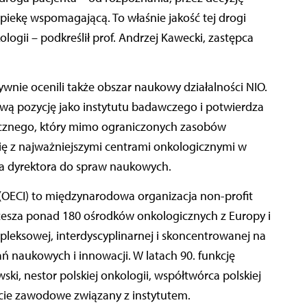
opiekę wspomagającą. To właśnie jakość tej drogi
logii – podkreślił prof. Andrzej Kawecki, zastępca
tywnie ocenili także obszar naukowy działalności NIO.
ą pozycję jako instytutu badawczego i potwierdza
icznego, który mimo ograniczonych zasobów
ę z najważniejszymi centrami onkologicznymi w
pca dyrektora do spraw naukowych.
 (OECI) to międzynarodowa organizacja non-profit
zesza ponad 180 ośrodków onkologicznych z Europy i
pleksowej, interdyscyplinarnej i skoncentrowanej na
ań naukowych i innowacji. W latach 90. funkcję
ski, nestor polskiej onkologii, współtwórca polskiej
 życie zawodowe związany z instytutem.