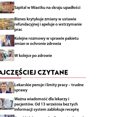
Szpital w Miastku na skraju upadłości
Biznes krytykuje zmiany w ustawie
refundacyjnej i apeluje o wstrzymanie
prac
Kolejne rozmowy w sprawie pakietu
zmian w ochronie zdrowia
W kolejce po zdrowie
AJCZĘŚCIEJ CZYTANE
Lekarskie pensje i limity pracy – trudne
sprawy
Ważna wiadomość dla lekarzy i
pacjentów. Od 13 września bez tych
informacji system zablokuje receptę