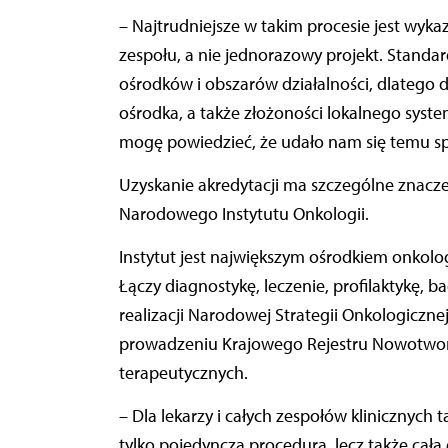
– Najtrudniejsze w takim procesie jest wyka
zespołu, a nie jednorazowy projekt. Standa
ośrodków i obszarów działalności, dlatego 
ośrodka, a także złożoności lokalnego syst
mogę powiedzieć, że udało nam się temu sp
Uzyskanie akredytacji ma szczególne znaczen
Narodowego Instytutu Onkologii.
Instytut jest największym ośrodkiem onkol
Łączy diagnostykę, leczenie, profilaktykę, b
realizacji Narodowej Strategii Onkologiczne
prowadzeniu Krajowego Rejestru Nowotwor
terapeutycznych.
– Dla lekarzy i całych zespołów klinicznych t
tylko pojedyncza procedura, lecz także cała