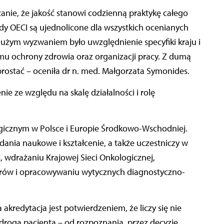
zanie, że jakość stanowi codzienną praktykę całego
rdy OECI są ujednolicone dla wszystkich ocenianych
dużym wyzwaniem było uwzględnienie specyfiki kraju i
emu ochrony zdrowia oraz organizacji pracy. Z dumą
rostać – oceniła dr n. med. Małgorzata Symonides.
ie ze względu na skalę działalności i rolę
ogicznym w Polsce i Europie Środkowo-Wschodniej.
adania naukowe i kształcenie, a także uczestniczy w
j, wdrażaniu Krajowej Sieci Onkologicznej,
ów i opracowywaniu wytycznych diagnostyczno-
a akredytacja jest potwierdzeniem, że liczy się nie
 droga pacjenta – od rozpoznania, przez decyzję