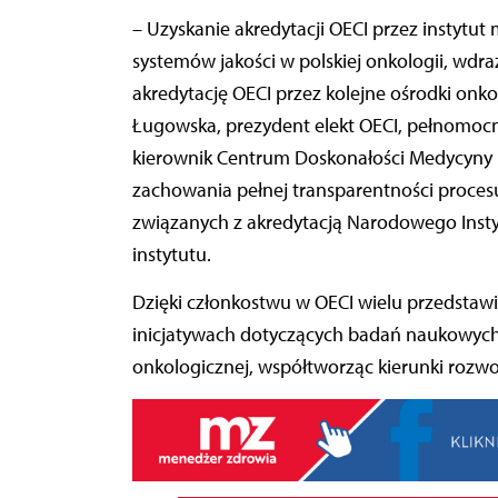
– Uzyskanie akredytacji OECI przez instytu
systemów jakości w polskiej onkologii, wdr
akredytację OECI przez kolejne ośrodki onk
Ługowska, prezydent elekt OECI, pełnomocn
kierownik Centrum Doskonałości Medycyny Pr
zachowania pełnej transparentności procesu
związanych z akredytacją Narodowego Instytu
instytutu.
Dzięki członkostwu w OECI wielu przedstawic
inicjatywach dotyczących badań naukowych, 
onkologicznej, współtworząc kierunki rozwo