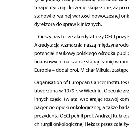
terapeutyczną i leczenie skojarzone, aż po 
stanowi o realnej wartości nowoczesnej onko
dyrektora do spraw klinicznych.
– Cieszy nas to, że akredytatorzy OECI pozy
Akredytacja wzmacnia naszą międzynarodow
potencjał naukowy polskiego ośrodka publ
finansowych ma szansę stanąć ramię w rami
Europie – dodał prof. Michał Mikula, zastę
Organisation of European Cancer Institutes
utworzona w 1979 r. w Wiedniu. Obecnie zr
innych części świata, wspierając rozwój kom
pacjencie opieki onkologicznej, a także bad
prezydenta OECI pełnił prof. Andrzej Kułakow
chirurgii onkologicznej i lekarz przez całe