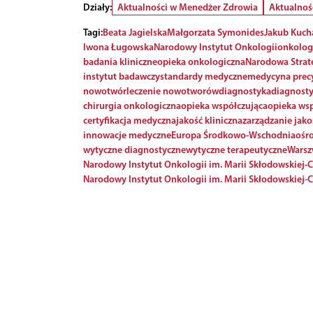
Działy:
Aktualności w Menedżer Zdrowia
Aktualnoś
Tagi:
Beata Jagielska
Małgorzata Symonides
Jakub Kuch
Iwona Ługowska
Narodowy Instytut Onkologii
onkolog
badania kliniczne
opieka onkologiczna
Narodowa Strat
instytut badawczy
standardy medyczne
medycyna prec
nowotwór
leczenie nowotworów
diagnostyka
diagnosty
chirurgia onkologiczna
opieka współczująca
opieka ws
certyfikacja medyczna
jakość kliniczna
zarządzanie jako
innowacje medyczne
Europa Środkowo-Wschodnia
ośr
wytyczne diagnostyczne
wytyczne terapeutyczne
Wars
Narodowy Instytut Onkologii im. Marii Skłodowskiej-
Narodowy Instytut Onkologii im. Marii Skłodowskiej-