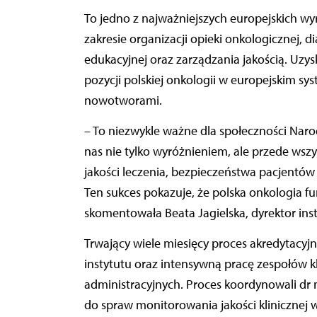
To jedno z najważniejszych europejskich wyróżnień potwierdzających najwyższe standardy w
zakresie organizacji opieki onkologicznej, di
edukacyjnej oraz zarządzania jakością. Uzysk
pozycji polskiej onkologii w europejskim sys
nowotworami.
– To niezwykle ważne dla społeczności Naro
nas nie tylko wyróżnieniem, ale przede ws
jakości leczenia, bezpieczeństwa pacjentów 
Ten sukces pokazuje, że polska onkologia f
skomentowała Beata Jagielska, dyrektor inst
Trwający wiele miesięcy proces akredytacy
instytutu oraz intensywną pracę zespołów k
administracyjnych. Proces koordynowali dr 
do spraw monitorowania jakości klinicznej w 