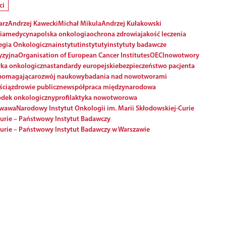
ci
arz
Andrzej Kawecki
Michał Mikula
Andrzej Kułakowski
ia
medycyna
polska onkologia
ochrona zdrowia
jakość leczenia
egia Onkologiczna
instytut
instytuty
instytuty badawcze
yzyjna
Organisation of European Cancer Institutes
OECI
nowotwory
ka onkologiczna
standardy europejskie
bezpieczeństwo pacjenta
pomagająca
rozwój naukowy
badania nad nowotworami
ścią
zdrowie publiczne
współpraca międzynarodowa
odek onkologiczny
profilaktyka nowotworowa
zwawa
Narodowy Instytut Onkologii im. Marii Skłodowskiej-Curie
Curie – Państwowy Instytut Badawczy
Curie – Państwowy Instytut Badawczy w Warszawie