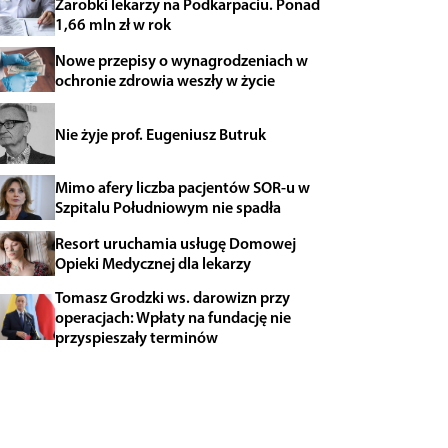
Zarobki lekarzy na Podkarpaciu. Ponad
1,66 mln zł w rok
Nowe przepisy o wynagrodzeniach w
ochronie zdrowia weszły w życie
Nie żyje prof. Eugeniusz Butruk
Mimo afery liczba pacjentów SOR-u w
Szpitalu Południowym nie spadła
Resort uruchamia usługę Domowej
Opieki Medycznej dla lekarzy
Tomasz Grodzki ws. darowizn przy
operacjach: Wpłaty na fundację nie
przyspieszały terminów