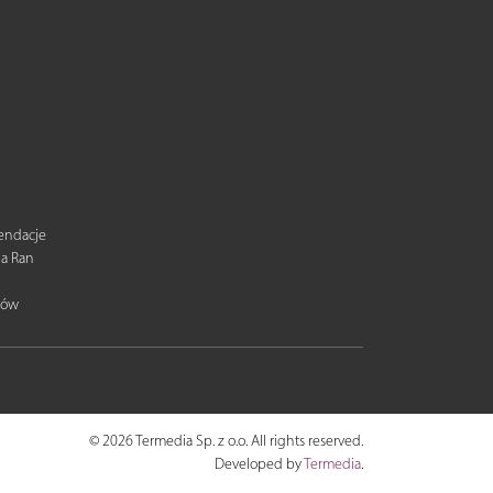
mendacje
ia Ran
tów
© 2026 Termedia Sp. z o.o. All rights reserved.
Developed by
Termedia
.