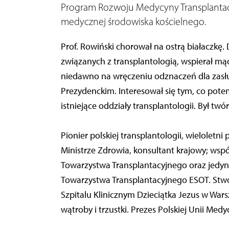
Program Rozwoju Medycyny Transplantacyjn
medycznej środowiska kościelnego.
Prof. Rowiński chorował na ostrą białaczkę.
związanych z transplantologią, wspierał mą
niedawno na wręczeniu odznaczeń dla zasłuż
Prezydenckim. Interesował się tym, co potem
istniejące oddziały transplantologii. Był tw
Pionier polskiej transplantologii, wieloletn
Ministrze Zdrowia, konsultant krajowy; wspó
Towarzystwa Transplantacyjnego oraz jedyny
Towarzystwa Transplantacyjnego ESOT. Stworz
Szpitalu Klinicznym Dzieciątka Jezus w Warsz
wątroby i trzustki. Prezes Polskiej Unii Medy