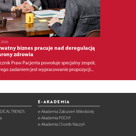
7.2026
ywatny biznes pracuje nad deregulacją
hrony zdrowia
cznik Praw Pacjenta powołuje specjalny zespół,
rego zadaniem jest wypracowanie propozycji...
E-AKADEMIA
DICAL TRENDS
e-Akademia Zaburzeń Mikrobioty
a
e-Akademia POChP
e-Akademia Chorób Naczyń