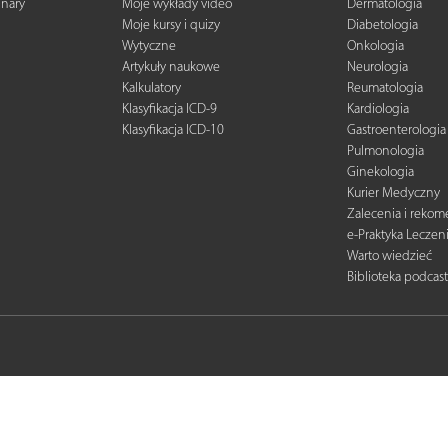
inary
Moje wykłady video
Dermatologia
Moje kursy i quizy
Diabetologia
Wytyczne
Onkologia
Artykuły naukowe
Neurologia
Kalkulatory
Reumatologia
Klasyfikacja ICD-9
Kardiologia
Klasyfikacja ICD-10
Gastroenterologia
Pulmonologia
Ginekologia
Kurier Medyczny
Zalecenia i reko
e-Praktyka Leczen
Warto wiedzieć
Biblioteka podcas