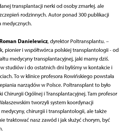
danej transplantacji nerki od osoby zmarłej. ale
zczepień rodzinnych. Autor ponad 300 publikacji
h medycznych.
Roman Danielewicz
, dyrektor Poltransplantu. –
, pionier i współtwórca polskiej transplantologii - od
ałtu medycyny transplantacyjnej, jaki mamy dziś.
 studiów i do ostatnich dni byliśmy w kontakcie i
iach. To w klinice profesora Rowińskiego powstała
epiania narządów w Polsce. Poltransplant to było
 Chirurgii Ogólnej i Transplantacyjnej. Tam profesor
ałaszewskim tworzyli system koordynacji
 medycyny, chirurgii i transplantologii, ale także
e traktować nasz zawód i jak służyć chorym, być
m.