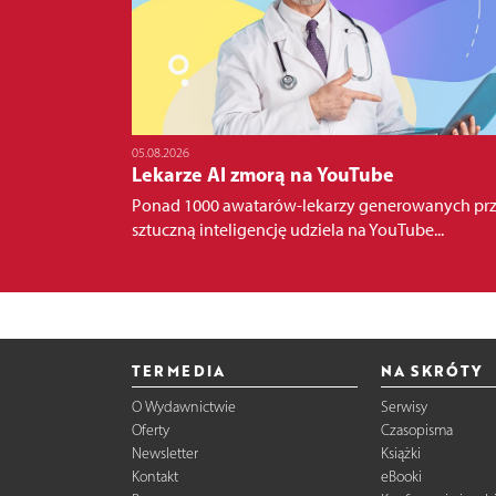
05.08.2026
Lekarze AI zmorą na YouTube
Ponad 1000 awatarów-lekarzy generowanych pr
sztuczną inteligencję udziela na YouTube...
TERMEDIA
NA SKRÓTY
O Wydawnictwie
Serwisy
Oferty
Czasopisma
Newsletter
Książki
Kontakt
eBooki