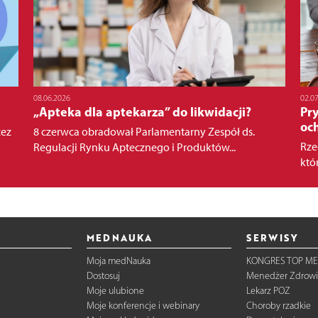
08.06.2026
02.0
„Apteka dla aptekarza” do likwidacji?
Pr
oc
zez
8 czerwca obradował Parlamentarny Zespół ds.
Rze
Regulacji Rynku Aptecznego i Produktów...
któ
MEDNAUKA
SERWISY
Moja medNauka
KONGRES TOP ME
Dostosuj
Menedżer Zdrowi
Moje ulubione
Lekarz POZ
Moje konferencje i webinary
Choroby rzadkie