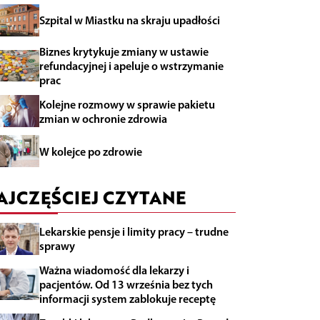
Szpital w Miastku na skraju upadłości
Biznes krytykuje zmiany w ustawie
refundacyjnej i apeluje o wstrzymanie
prac
Kolejne rozmowy w sprawie pakietu
zmian w ochronie zdrowia
W kolejce po zdrowie
AJCZĘŚCIEJ CZYTANE
Lekarskie pensje i limity pracy – trudne
sprawy
Ważna wiadomość dla lekarzy i
pacjentów. Od 13 września bez tych
informacji system zablokuje receptę