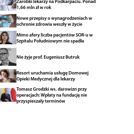
Zarobki lekarzy na Podkarpaciu. Ponad
1,66 mln zł w rok
Nowe przepisy o wynagrodzeniach w
ochronie zdrowia weszły w życie
Mimo afery liczba pacjentów SOR-u w
Szpitalu Południowym nie spadła
Nie żyje prof. Eugeniusz Butruk
Resort uruchamia usługę Domowej
Opieki Medycznej dla lekarzy
Tomasz Grodzki ws. darowizn przy
operacjach: Wpłaty na fundację nie
przyspieszały terminów