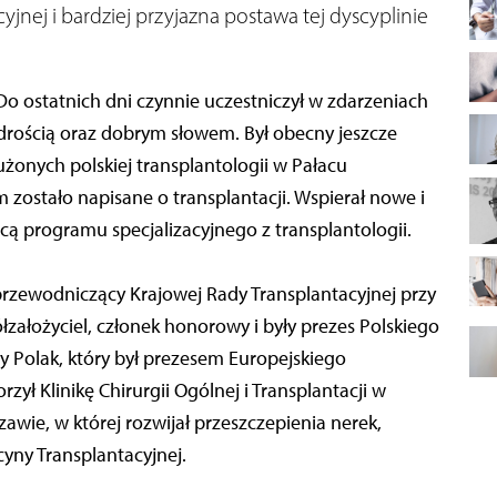
ej i bardziej przyjazna postawa tej dyscyplinie
 Do ostatnich dni czynnie uczestniczył w zdarzeniach
drością oraz dobrym słowem. Był obecny jeszcze
onych polskiej transplantologii w Pałacu
 zostało napisane o transplantacji. Wspierał nowe i
órcą programu specjalizacyjnego z transplantologii.
i przewodniczący Krajowej Rady Transplantacyjnej przy
łzałożyciel, członek honorowy i były prezes Polskiego
 Polak, który był prezesem Europejskiego
ył Klinikę Chirurgii Ogólnej i Transplantacji w
awie, w której rozwijał przeszczepienia nerek,
cyny Transplantacyjnej.