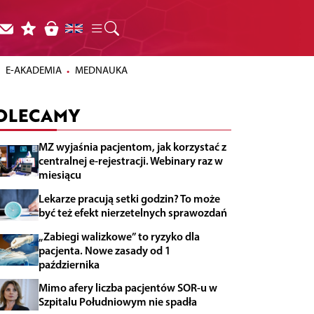
E-AKADEMIA
MEDNAUKA
OLECAMY
MZ wyjaśnia pacjentom, jak korzystać z
centralnej e-rejestracji. Webinary raz w
miesiącu
Lekarze pracują setki godzin? To może
być też efekt nierzetelnych sprawozdań
„Zabiegi walizkowe” to ryzyko dla
pacjenta. Nowe zasady od 1
października
Mimo afery liczba pacjentów SOR-u w
Szpitalu Południowym nie spadła