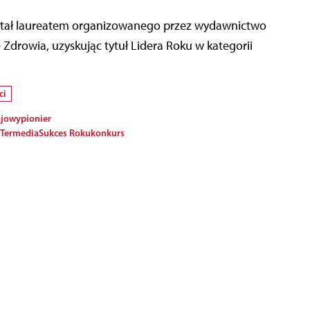
ostał laureatem organizowanego przez wydawnictwo
drowia, uzyskując tytuł Lidera Roku w kategorii
ci
ajowy
pionier
Termedia
Sukces Roku
konkurs