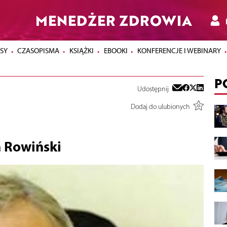
MENEDŻER ZDROWIA
SY
CZASOPISMA
KSIĄŻKI
EBOOKI
KONFERENCJE I WEBINARY
P
Udostępnij
Dodaj do ulubionych
h Rowiński