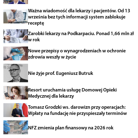
Ważna wiadomość dla lekarzy i pacjentów. Od 13
września bez tych informacji system zablokuje
receptę
Zarobki lekarzy na Podkarpaciu. Ponad 1,66 mln zł
w rok
Nowe przepisy o wynagrodzeniach w ochronie
zdrowia weszły w życie
Nie żyje prof. Eugeniusz Butruk
Resort uruchamia usługę Domowej Opieki
Medycznej dla lekarzy
Tomasz Grodzki ws. darowizn przy operacjach:
Wpłaty na fundację nie przyspieszały terminów
NFZ zmienia plan finansowy na 2026 rok