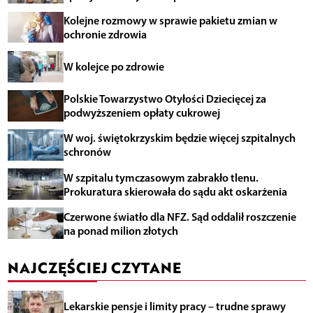
Kolejne rozmowy w sprawie pakietu zmian w
ochronie zdrowia
W kolejce po zdrowie
Polskie Towarzystwo Otyłości Dziecięcej za
podwyższeniem opłaty cukrowej
W woj. świętokrzyskim będzie więcej szpitalnych
schronów
W szpitalu tymczasowym zabrakło tlenu.
Prokuratura skierowała do sądu akt oskarżenia
Czerwone światło dla NFZ. Sąd oddalił roszczenie
na ponad milion złotych
NAJCZĘŚCIEJ CZYTANE
Lekarskie pensje i limity pracy – trudne sprawy