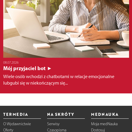
08.07.2026
Mój przyjaciel bot ►
Wiele osób wchodzi z chatbotami w relacje emocjonalne
lubgubi się w niekończącym się...
TERMEDIA
NA SKRÓTY
MEDNAUKA
O Wydawnictwie
Serwisy
Moja medNauka
Oferty
Czasopisma
Dostosuj