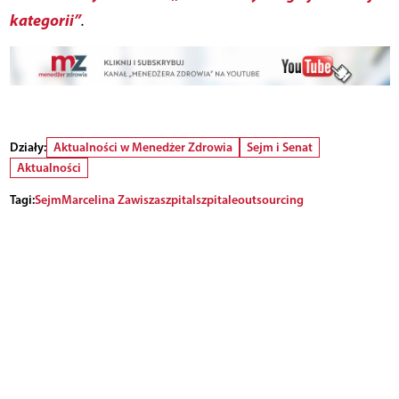
kategorii”
.
Działy:
Aktualności w Menedżer Zdrowia
Sejm i Senat
Aktualności
Tagi:
Sejm
Marcelina Zawisza
szpital
szpitale
outsourcing