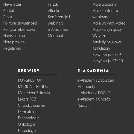
Newsletter
Książki
Moje ulubione
Kontakt
eBooki
Moje konferencje i
Praca
Konferencje i
webinary
Polityka prywatności
webinary
Moje wykłady video
Polityka reklamowa
e-Akademia
Moje kursy i quizy
Napisz do nas
Mednauka
Wytyczne
Nota prawna
Artykuły naukowe
Regulamin
Kalkulatory
Klasyfikacja ICD-9
Klasyfikacja ICD-10
SERWISY
E-AKADEMIA
KONGRES TOP
e-Akademia Zaburzeń
MEDICAL TRENDS
Mikrobioty
Menedżer Zdrowia
e-Akademia POChP
Lekarz POZ
e-Akademia Chorób
Choroby rzadkie
Naczyń
Dermatologia
Diabetologia
Onkologia
Neurologia