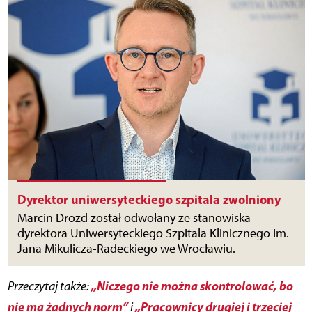
Dyrektor uniwersyteckiego szpitala zwolniony
Marcin Drozd został odwołany ze stanowiska
dyrektora Uniwersyteckiego Szpitala Klinicznego im.
Jana Mikulicza-Radeckiego we Wrocławiu.
„Niczego nie można skontrolować, bo
Przeczytaj także:
nie ma żadnych norm”
„Pracownicy drugiej i trzeciej
i