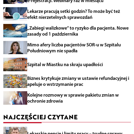
e-rejestracji. Webinary raz w miesiącu
Lekarze pracują setki godzin? To może być też
efekt nierzetelnych sprawozdań
„Zabiegi walizkowe” to ryzyko dla pacjenta. Nowe
zasady od 1 października
Mimo afery liczba pacjentów SOR-u w Szpitalu
Południowym nie spadła
Szpital w Miastku na skraju upadłości
Biznes krytykuje zmiany w ustawie refundacyjnej i
apeluje o wstrzymanie prac
Kolejne rozmowy w sprawie pakietu zmian w
ochronie zdrowia
NAJCZĘŚCIEJ CZYTANE
Lekarskie pensje i limity pracy – trudne sprawy