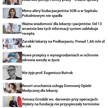
Mimo afery liczba pacjentów SOR-u w Szpitalu
Południowym nie spadła
Ważna wiadomość dla lekarzy i pacjentów. Od 13
września bez tych informacji system zablokuje
receptę
Zarobki lekarzy na Podkarpaciu. Ponad 1,66 mln zł
w rok
Nowe przepisy o wynagrodzeniach w ochronie
zdrowia weszły w życie
Nie żyje prof. Eugeniusz Butruk
Resort uruchamia usługę Domowej Opieki
Medycznej dla lekarzy
Tomasz Grodzki ws. darowizn przy operacjach:
Wpłaty na fundację nie przyspieszały terminów