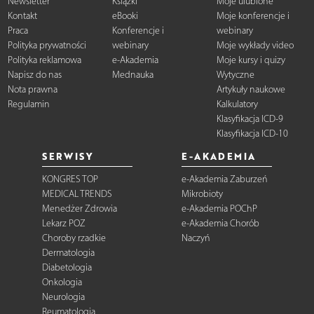
Newsletter
Książki
Moje ulubione
Kontakt
eBooki
Moje konferencje i
Praca
Konferencje i
webinary
Polityka prywatności
webinary
Moje wykłady video
Polityka reklamowa
e-Akademia
Moje kursy i quizy
Napisz do nas
Mednauka
Wytyczne
Nota prawna
Artykuły naukowe
Regulamin
Kalkulatory
Klasyfikacja ICD-9
Klasyfikacja ICD-10
SERWISY
E-AKADEMIA
KONGRES TOP
e-Akademia Zaburzeń
MEDICAL TRENDS
Mikrobioty
Menedżer Zdrowia
e-Akademia POChP
Lekarz POZ
e-Akademia Chorób
Choroby rzadkie
Naczyń
Dermatologia
Diabetologia
Onkologia
Neurologia
Reumatologia