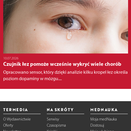
10.07.2026
Czujnik łez pomoże wcześnie wykryć wiele chorób
Opracowano sensor, który dzięki analizie kilku kropel łez określa
poziom dopaminy w mózgu....
TERMEDIA
NA SKRÓTY
MEDNAUKA
O Wydawnictwie
Serwisy
Moja medNauka
Oferty
Czasopisma
Dostosuj