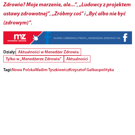
Zdrowia? Moje marzenie, ale...”
„Ludowcy z projektem
,
ustawy zdrowotnej”
„Zróbmy coś”
„Być albo nie być
,
i
(zdrowym)”
.
Działy:
Aktualności w Menedżer Zdrowia
Tylko w „Menedżerze Zdrowia”
Aktualności
Tagi:
Nowa Polska
Wadim Tyszkiewicz
Krzysztof Galbas
polityka