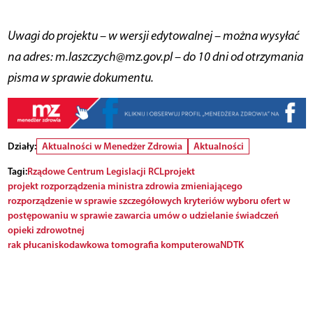
Uwagi do projektu – w wersji edytowalnej – można wysyłać
na adres: m.laszczych@mz.gov.pl – do 10 dni od otrzymania
pisma w sprawie dokumentu.
Działy:
Aktualności w Menedżer Zdrowia
Aktualności
Tagi:
Rządowe Centrum Legislacji
RCL
projekt
projekt rozporządzenia ministra zdrowia zmieniającego
rozporządzenie w sprawie szczegółowych kryteriów wyboru ofert w
postępowaniu w sprawie zawarcia umów o udzielanie świadczeń
opieki zdrowotnej
rak płuca
niskodawkowa tomografia komputerowa
NDTK