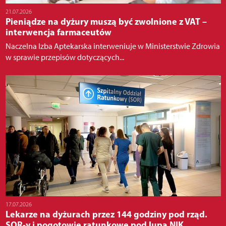
21.07.2026
Pieniądze na dyżury muszą być zwolnione z VAT –
interwencja farmaceutów
Naczelna Izba Aptekarska interweniuje w Ministerstwie Zdrowia
w sprawie przepisów dotyczących...
17.07.2026
Lekarze na dyżurach przez 144 godziny pod rząd.
SOR-y i pogotowie ratunkowe pod lupą NIK