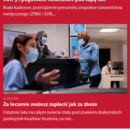
Braki kadrowe, przeciążenie personelu zespołów ratownictwa
medycznego (ZRM) i SOR,...
22.06.2026
Za leczenie możesz zapłacić jak za zboże
Ostatnie lata na całym świecie stały pod znakiem drakońskich
podwyżek kosztów leczenia, co nie...