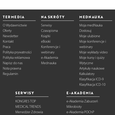
TERMEDIA
NA SKRÓTY
MEDNAUKA
O Wydawnictwie
Serwisy
Moja medNauka
Oferty
Czasopisma
Dostosuj
Newsletter
Książki
Moje ulubione
Kontakt
eBooki
Moje konferencje i
Praca
Konferencje i
webinary
Polityka prywatności
webinary
Moje wykłady video
Polityka reklamowa
e-Akademia
Moje kursy i quizy
Napisz do nas
Mednauka
Wytyczne
Nota prawna
Artykuły naukowe
Regulamin
Kalkulatory
Klasyfikacja ICD-9
Klasyfikacja ICD-10
SERWISY
E-AKADEMIA
KONGRES TOP
e-Akademia Zaburzeń
MEDICAL TRENDS
Mikrobioty
Menedżer Zdrowia
e-Akademia POChP