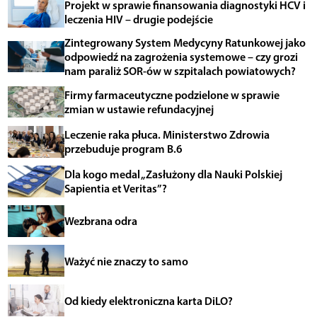
Projekt w sprawie finansowania diagnostyki HCV i
leczenia HIV – drugie podejście
Zintegrowany System Medycyny Ratunkowej jako
odpowiedź na zagrożenia systemowe – czy grozi
nam paraliż SOR-ów w szpitalach powiatowych?
Firmy farmaceutyczne podzielone w sprawie
zmian w ustawie refundacyjnej
Leczenie raka płuca. Ministerstwo Zdrowia
przebuduje program B.6
Dla kogo medal „Zasłużony dla Nauki Polskiej
Sapientia et Veritas”?
Wezbrana odra
Ważyć nie znaczy to samo
Od kiedy elektroniczna karta DiLO?