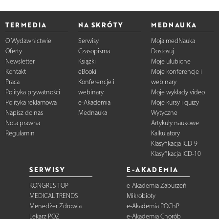
TERMEDIA
NA SKRÓTY
MEDNAUKA
O Wydawnictwie
Serwisy
Moja medNauka
Oferty
Czasopisma
Dostosuj
Newsletter
Książki
Moje ulubione
Kontakt
eBooki
Moje konferencje i
Praca
Konferencje i
webinary
Polityka prywatności
webinary
Moje wykłady video
Polityka reklamowa
e-Akademia
Moje kursy i quizy
Napisz do nas
Mednauka
Wytyczne
Nota prawna
Artykuły naukowe
Regulamin
Kalkulatory
Klasyfikacja ICD-9
Klasyfikacja ICD-10
SERWISY
E-AKADEMIA
KONGRES TOP
e-Akademia Zaburzeń
MEDICAL TRENDS
Mikrobioty
Menedżer Zdrowia
e-Akademia POChP
Lekarz POZ
e-Akademia Chorób