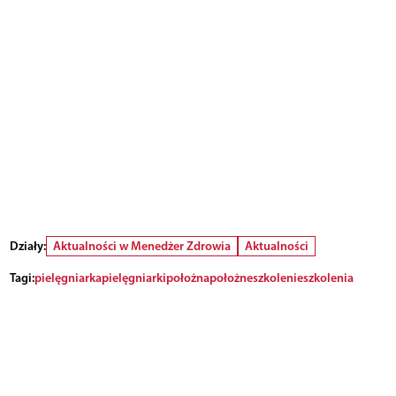
Działy:
Aktualności w Menedżer Zdrowia
Aktualności
Tagi:
pielęgniarka
pielęgniarki
położna
położne
szkolenie
szkolenia