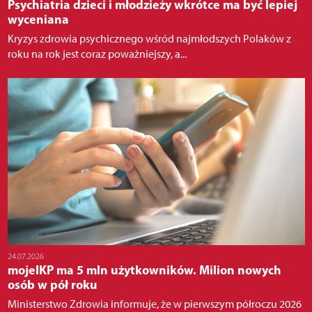
Psychiatria dzieci i młodzieży wkrótce ma być lepiej
wyceniana
Kryzys zdrowia psychicznego wśród najmłodszych Polaków z
roku na rok jest coraz poważniejszy, a...
24.07.2026
mojeIKP ma 5 mln użytkowników. Milion nowych
osób w pół roku
Ministerstwo Zdrowia informuje, że w pierwszym półroczu 2026