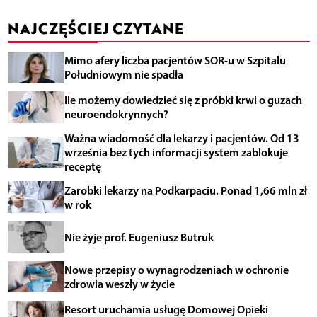
NAJCZĘŚCIEJ CZYTANE
Mimo afery liczba pacjentów SOR-u w Szpitalu
Południowym nie spadła
Ile możemy dowiedzieć się z próbki krwi o guzach
neuroendokrynnych?
Ważna wiadomość dla lekarzy i pacjentów. Od 13
września bez tych informacji system zablokuje
receptę
Zarobki lekarzy na Podkarpaciu. Ponad 1,66 mln zł
w rok
Nie żyje prof. Eugeniusz Butruk
Nowe przepisy o wynagrodzeniach w ochronie
zdrowia weszły w życie
Resort uruchamia usługę Domowej Opieki