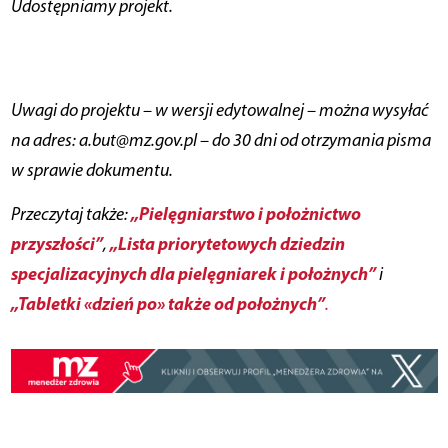
Udostępniamy projekt.
Uwagi do projektu – w wersji edytowalnej – można wysyłać
na adres: a.but@mz.gov.pl – do 30 dni od otrzymania pisma
w sprawie dokumentu.
„Pielęgniarstwo i położnictwo
Przeczytaj także:
przyszłości”
„Lista priorytetowych dziedzin
,
specjalizacyjnych dla pielęgniarek i położnych”
i
„Tabletki
«
dzień po
»
także od położnych”
.