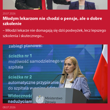
20.07.2026
Młodym lekarzom nie chodzi o pensje, ale o dobre
szkolenie
– Młodzi lekarze nie domagają się dziś podwyżek, lecz lepszego
szkolenia i skutecznego...
08.07.2026