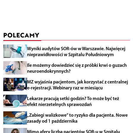
POLECAMY
Wyniki audytów SOR-ów w Warszawie. Najwięcej
nieprawidłowości w Szpitalu Południowym
Ile możemy dowiedzieć się z próbki krwi o guzach
neuroendokrynnych?
MZ wyjaśnia pacjentom, jak korzystać z centralnej
e-rejestracji. Webinary raz w miesiącu
Lekarze pracują setki godzin? To może być też
efekt nierzetelnych sprawozdań
„Zabiegi walizkowe” to ryzyko dla pacjenta. Nowe
zasady od 1 października
Mimo afery liczba pacjentów SOR-u w Szpitalu