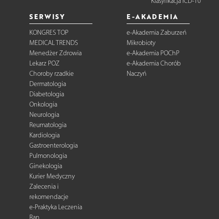
Klasyfikacja ICD-10
SERWISY
E-AKADEMIA
KONGRES TOP
e-Akademia Zaburzeń
MEDICAL TRENDS
Mikrobioty
Menedżer Zdrowia
e-Akademia POChP
Lekarz POZ
e-Akademia Chorób
Choroby rzadkie
Naczyń
Dermatologia
Diabetologia
Onkologia
Neurologia
Reumatologia
Kardiologia
Gastroenterologia
Pulmonologia
Ginekologia
Kurier Medyczny
Zalecenia i
rekomendacje
e-Praktyka Leczenia
Ran