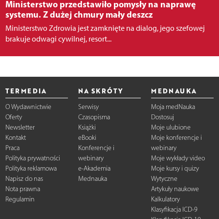
Ministerstwo przedstawiło pomysły na naprawę
systemu. Z dużej chmury mały deszcz
Ministerstwo Zdrowia jest zamknięte na dialog, jego szefowej
brakuje odwagi cywilnej, resort...
TERMEDIA
NA SKRÓTY
MEDNAUKA
O Wydawnictwie
Serwisy
Moja medNauka
Oferty
Czasopisma
Dostosuj
Newsletter
Książki
Moje ulubione
Kontakt
eBooki
Moje konferencje i
Praca
Konferencje i
webinary
Polityka prywatności
webinary
Moje wykłady video
Polityka reklamowa
e-Akademia
Moje kursy i quizy
Napisz do nas
Mednauka
Wytyczne
Nota prawna
Artykuły naukowe
Regulamin
Kalkulatory
Klasyfikacja ICD-9