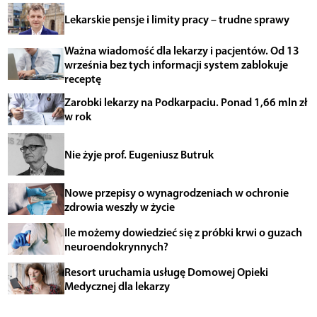
Lekarskie pensje i limity pracy – trudne sprawy
Ważna wiadomość dla lekarzy i pacjentów. Od 13
września bez tych informacji system zablokuje
receptę
Zarobki lekarzy na Podkarpaciu. Ponad 1,66 mln zł
w rok
Nie żyje prof. Eugeniusz Butruk
Nowe przepisy o wynagrodzeniach w ochronie
zdrowia weszły w życie
Ile możemy dowiedzieć się z próbki krwi o guzach
neuroendokrynnych?
Resort uruchamia usługę Domowej Opieki
Medycznej dla lekarzy