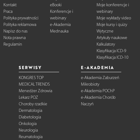
Kontakt
eBooki
Moje konferencje i
Praca
Konferencje i
webinary
Polityka prywatności
webinary
Moje wykłady video
Polityka reklamowa
e-Akademia
Moje kursy i quizy
Napisz do nas
Mednauka
Wytyczne
Nota prawna
Artykuły naukowe
Regulamin
Kalkulatory
Klasyfikacja ICD-9
Klasyfikacja ICD-10
SERWISY
E-AKADEMIA
KONGRES TOP
e-Akademia Zaburzeń
MEDICAL TRENDS
Mikrobioty
Menedżer Zdrowia
e-Akademia POChP
Lekarz POZ
e-Akademia Chorób
Choroby rzadkie
Naczyń
Dermatologia
Diabetologia
Onkologia
Neurologia
Reumatologia