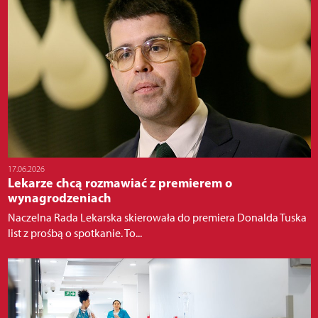
17.06.2026
Lekarze chcą rozmawiać z premierem o
wynagrodzeniach
Naczelna Rada Lekarska skierowała do premiera Donalda Tuska
list z prośbą o spotkanie. To...