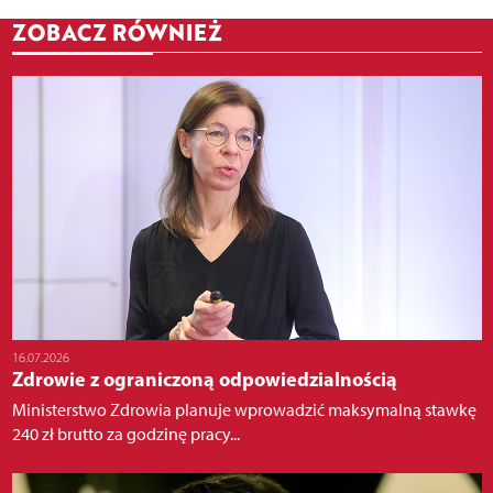
ZOBACZ RÓWNIEŻ
16.07.2026
Zdrowie z ograniczoną odpowiedzialnością
Ministerstwo Zdrowia planuje wprowadzić maksymalną stawkę
240 zł brutto za godzinę pracy...