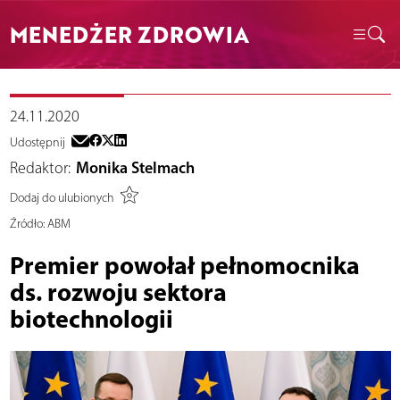
MENEDŻER ZDROWIA
24.11.2020
Udostępnij
Redaktor:
Monika Stelmach
Dodaj do ulubionych
Źródło:
ABM
Premier powołał pełnomocnika
ds. rozwoju sektora
biotechnologii