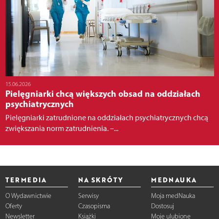
15.06.2026
Pielęgniarki chcą większych obsad na oddziałach
psychiatrycznych
Pielęgniarki zatrudnione na oddziałach psychiatrycznych chcą
zwiększania norm zatrudnienia. –...
TERMEDIA
NA SKRÓTY
MEDNAUKA
O Wydawnictwie
Serwisy
Moja medNauka
Oferty
Czasopisma
Dostosuj
Newsletter
Książki
Moje ulubione