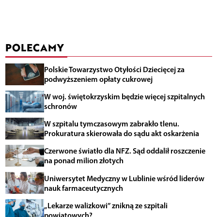
POLECAMY
Polskie Towarzystwo Otyłości Dziecięcej za
podwyższeniem opłaty cukrowej
W woj. świętokrzyskim będzie więcej szpitalnych
schronów
W szpitalu tymczasowym zabrakło tlenu.
Prokuratura skierowała do sądu akt oskarżenia
Czerwone światło dla NFZ. Sąd oddalił roszczenie
na ponad milion złotych
Uniwersytet Medyczny w Lublinie wśród liderów
nauk farmaceutycznych
„Lekarze walizkowi” znikną ze szpitali
powiatowych?