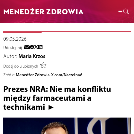
MENEDŻER ZDROWIA
09.05.2026
Udostępnij
Autor:
Maria Krzos
Dodaj do ulubionych
Menedżer Zdrowia
X.com/NaczelnaA
Źródło:
,
Prezes NRA: Nie ma konfliktu
między farmaceutami a
technikami ►