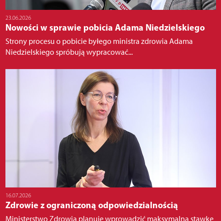
23.06.2026
Nowości w sprawie pobicia Adama Niedzielskiego
Strony procesu o pobicie byłego ministra zdrowia Adama
Niedzielskiego spróbują wypracować...
16.07.2026
Zdrowie z ograniczoną odpowiedzialnością
Ministerstwo Zdrowia planuje wprowadzić maksymalną stawkę