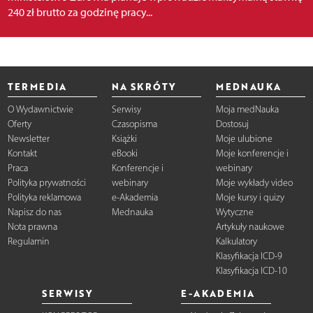
240 zł brutto za godzinę pracy...
TERMEDIA
NA SKRÓTY
MEDNAUKA
O Wydawnictwie
Serwisy
Moja medNauka
Oferty
Czasopisma
Dostosuj
Newsletter
Książki
Moje ulubione
Kontakt
eBooki
Moje konferencje i
Praca
Konferencje i
webinary
Polityka prywatności
webinary
Moje wykłady video
Polityka reklamowa
e-Akademia
Moje kursy i quizy
Napisz do nas
Mednauka
Wytyczne
Nota prawna
Artykuły naukowe
Regulamin
Kalkulatory
Klasyfikacja ICD-9
Klasyfikacja ICD-10
SERWISY
E-AKADEMIA