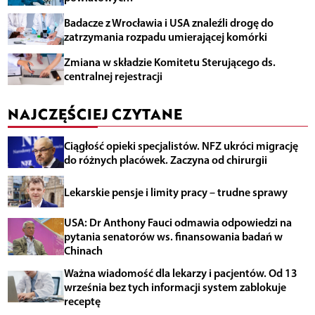
Badacze z Wrocławia i USA znaleźli drogę do
zatrzymania rozpadu umierającej komórki
Zmiana w składzie Komitetu Sterującego ds.
centralnej rejestracji
NAJCZĘŚCIEJ CZYTANE
Ciągłość opieki specjalistów. NFZ ukróci migrację
do różnych placówek. Zaczyna od chirurgii
Lekarskie pensje i limity pracy – trudne sprawy
USA: Dr Anthony Fauci odmawia odpowiedzi na
pytania senatorów ws. finansowania badań w
Chinach
Ważna wiadomość dla lekarzy i pacjentów. Od 13
września bez tych informacji system zablokuje
receptę