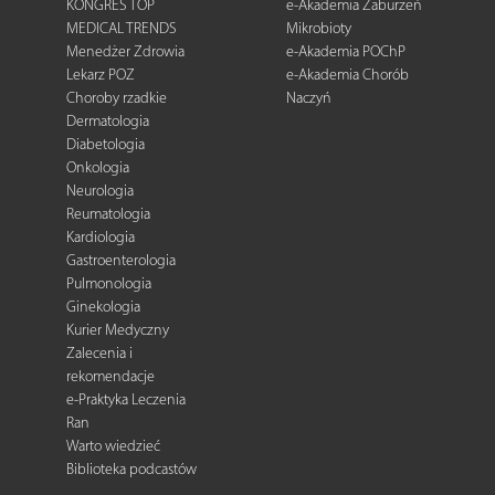
KONGRES TOP
e-Akademia Zaburzeń
MEDICAL TRENDS
Mikrobioty
Menedżer Zdrowia
e-Akademia POChP
Lekarz POZ
e-Akademia Chorób
Choroby rzadkie
Naczyń
Dermatologia
Diabetologia
Onkologia
Neurologia
Reumatologia
Kardiologia
Gastroenterologia
Pulmonologia
Ginekologia
Kurier Medyczny
Zalecenia i
rekomendacje
e-Praktyka Leczenia
Ran
Warto wiedzieć
Biblioteka podcastów