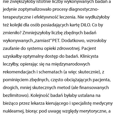
nie zwiększyłoby istotnie liczby wykonywanych badań a
jedynie zoptymalizowało procesy diagnostyczno-
terapeutyczne i efektywność leczenia. Nie wydłużyłoby
też kolejki dla osób posiadających kartę DiLO. Co by
zmieniło? Zmniejszyłoby liczbę zbędnych badań
wykonywanych „zamiast” PET. Dodatkowo, wzrosłoby
zaufanie do systemu opieki zdrowotnej. Pacjent
uzyskałby optymalny dostęp do badań. Klinicysta
leczyłby, opierając się na międzynarodowych
rekomendacjach i schematach (a więc skutecznie), z
pominięciem zbędnych, często obciążających pacjenta,
drogich, mniej skutecznych metod (ale finansowanych
bezlimitowo). Kolejność badań byłaby ustalana na
bieżąco przez lekarza kierującego i specjalistę medycyny
nuklearnej, biorąc pod uwagę względy merytoryczne, a