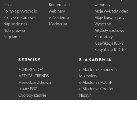
Praca
Konferencje i
webinary
Polityka prywatności
webinary
Moje wykłady video
Polityka reklamowa
e-Akademia
Moje kursy i quizy
Napisz do nas
Mednauka
Wytyczne
Nota prawna
Artykuły naukowe
Regulamin
Kalkulatory
Klasyfikacja ICD-9
Klasyfikacja ICD-10
SERWISY
E-AKADEMIA
KONGRES TOP
e-Akademia Zaburzeń
MEDICAL TRENDS
Mikrobioty
Menedżer Zdrowia
e-Akademia POChP
Lekarz POZ
e-Akademia Chorób
Choroby rzadkie
Naczyń
Dermatologia
Diabetologia
Onkologia
Neurologia
Reumatologia
Kardiologia