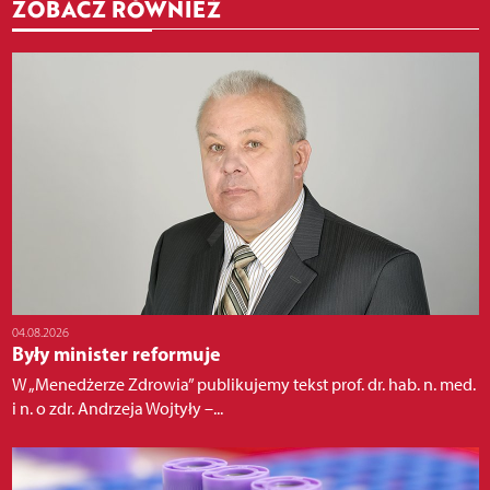
ZOBACZ RÓWNIEŻ
04.08.2026
Były minister reformuje
W „Menedżerze Zdrowia” publikujemy tekst prof. dr. hab. n. med.
i n. o zdr. Andrzeja Wojtyły –...