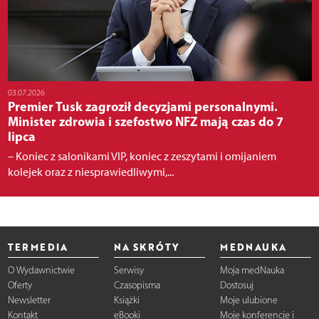
03.07.2026
Premier Tusk zagroził decyzjami personalnymi.
Minister zdrowia i szefostwo NFZ mają czas do 7
lipca
– Koniec z salonikami VIP, koniec z zeszytami i omijaniem
kolejek oraz z niesprawiedliwymi,...
TERMEDIA
NA SKRÓTY
MEDNAUKA
O Wydawnictwie
Serwisy
Moja medNauka
Oferty
Czasopisma
Dostosuj
Newsletter
Książki
Moje ulubione
Kontakt
eBooki
Moje konferencje i