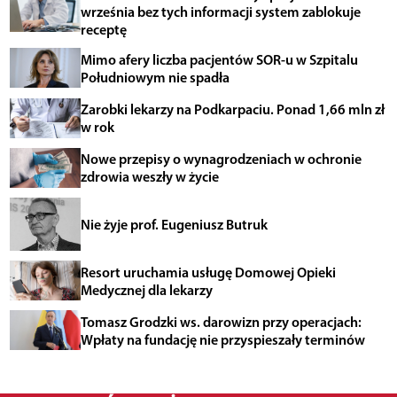
września bez tych informacji system zablokuje
receptę
Mimo afery liczba pacjentów SOR-u w Szpitalu
Południowym nie spadła
Zarobki lekarzy na Podkarpaciu. Ponad 1,66 mln zł
w rok
Nowe przepisy o wynagrodzeniach w ochronie
zdrowia weszły w życie
Nie żyje prof. Eugeniusz Butruk
Resort uruchamia usługę Domowej Opieki
Medycznej dla lekarzy
Tomasz Grodzki ws. darowizn przy operacjach:
Wpłaty na fundację nie przyspieszały terminów