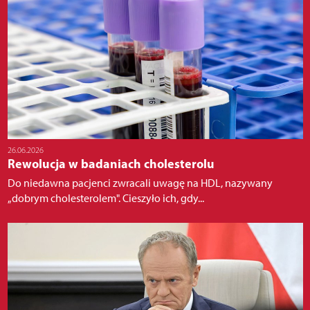
26.06.2026
Rewolucja w badaniach cholesterolu
Do niedawna pacjenci zwracali uwagę na HDL, nazywany
„dobrym cholesterolem". Cieszyło ich, gdy...