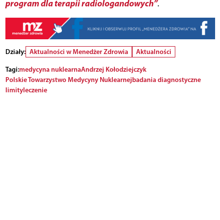
program dla terapii radiologandowych”
.
Działy:
Aktualności w Menedżer Zdrowia
Aktualności
Tagi:
medycyna nuklearna
Andrzej Kołodziejczyk
Polskie Towarzystwo Medycyny Nuklearnej
badania diagnostyczne
limity
leczenie