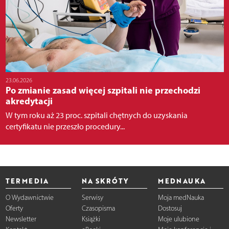
23.06.2026
Po zmianie zasad więcej szpitali nie przechodzi
akredytacji
W tym roku aż 23 proc. szpitali chętnych do uzyskania
certyfikatu nie przeszło procedury...
TERMEDIA
NA SKRÓTY
MEDNAUKA
O Wydawnictwie
Serwisy
Moja medNauka
Oferty
Czasopisma
Dostosuj
Newsletter
Książki
Moje ulubione