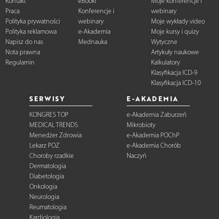
Kontakt
eBooki
Moje konferencje i
Praca
Konferencje i
webinary
Polityka prywatności
webinary
Moje wykłady video
Polityka reklamowa
e-Akademia
Moje kursy i quizy
Napisz do nas
Mednauka
Wytyczne
Nota prawna
Artykuły naukowe
Regulamin
Kalkulatory
Klasyfikacja ICD-9
Klasyfikacja ICD-10
SERWISY
E-AKADEMIA
KONGRES TOP
e-Akademia Zaburzeń
MEDICAL TRENDS
Mikrobioty
Menedżer Zdrowia
e-Akademia POChP
Lekarz POZ
e-Akademia Chorób
Choroby rzadkie
Naczyń
Dermatologia
Diabetologia
Onkologia
Neurologia
Reumatologia
Kardiologia