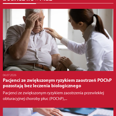
06.07.2026
Pacjenci ze zwiększonym ryzykiem zaostrzeń POChP
pozostają bez leczenia biologicznego
Pacjenci ze zwiększonym ryzykiem zaostrzenia przewlekłej
obturacyjnej choroby płuc (POChP),...