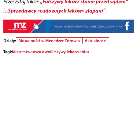
„Fałszywy lekarz stanie przed sądem”
Przeczytaj także:
„Sprzedawcy «cudownych leków» złapani”
i
.
Działy:
Aktualności w Menedżer Zdrowia
Aktualności
Tagi:
fałszerstwo
oszustwo
fałszywy lekarz
senior