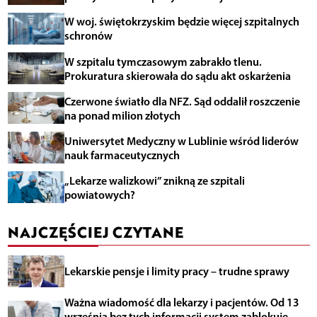
W woj. świętokrzyskim będzie więcej szpitalnych
schronów
W szpitalu tymczasowym zabrakło tlenu.
Prokuratura skierowała do sądu akt oskarżenia
Czerwone światło dla NFZ. Sąd oddalił roszczenie
na ponad milion złotych
Uniwersytet Medyczny w Lublinie wśród liderów
nauk farmaceutycznych
„Lekarze walizkowi” znikną ze szpitali
powiatowych?
NAJCZĘŚCIEJ CZYTANE
Lekarskie pensje i limity pracy – trudne sprawy
Ważna wiadomość dla lekarzy i pacjentów. Od 13
września bez tych informacji system zablokuje