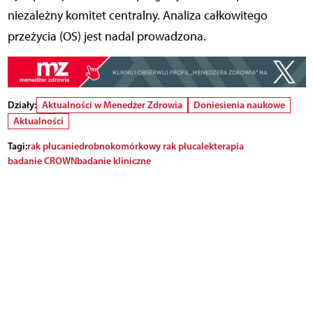
niezależny komitet centralny. Analiza całkowitego
przeżycia (OS) jest nadal prowadzona.
Działy:
Aktualności w Menedżer Zdrowia
Doniesienia naukowe
Aktualności
Tagi:
rak płuca
niedrobnokomórkowy rak płuca
lek
terapia
badanie CROWN
badanie kliniczne