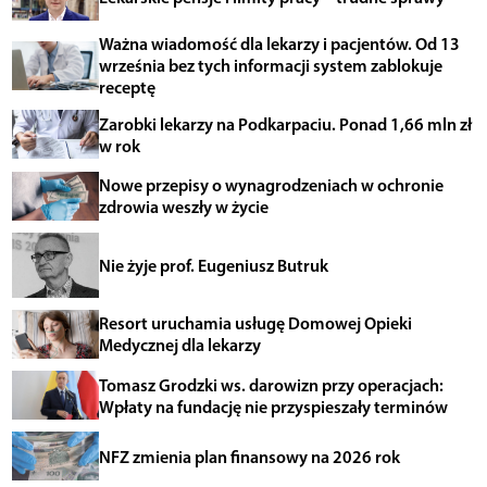
Ważna wiadomość dla lekarzy i pacjentów. Od 13
września bez tych informacji system zablokuje
receptę
Zarobki lekarzy na Podkarpaciu. Ponad 1,66 mln zł
w rok
Nowe przepisy o wynagrodzeniach w ochronie
zdrowia weszły w życie
Nie żyje prof. Eugeniusz Butruk
Resort uruchamia usługę Domowej Opieki
Medycznej dla lekarzy
Tomasz Grodzki ws. darowizn przy operacjach:
Wpłaty na fundację nie przyspieszały terminów
NFZ zmienia plan finansowy na 2026 rok