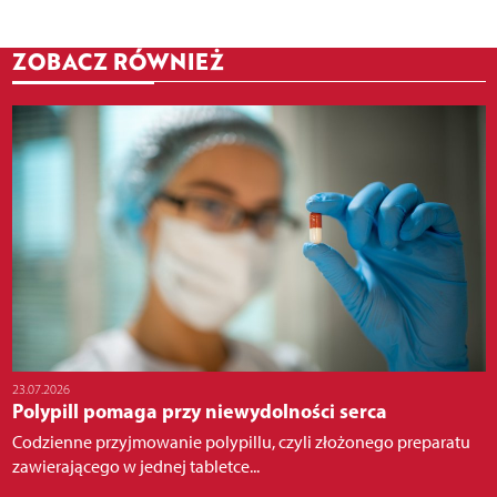
ZOBACZ RÓWNIEŻ
23.07.2026
Polypill pomaga przy niewydolności serca
Codzienne przyjmowanie polypillu, czyli złożonego preparatu
zawierającego w jednej tabletce...