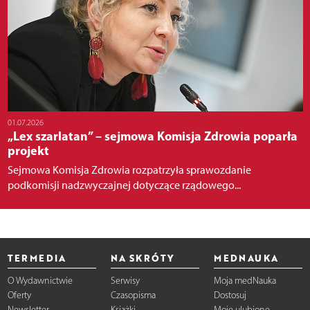
01.07.2026
„Lex szarlatan” – sejmowa Komisja Zdrowia poparła
projekt
Sejmowa Komisja Zdrowia rozpatrzyła sprawozdanie
podkomisji nadzwyczajnej dotyczące rządowego...
TERMEDIA
NA SKRÓTY
MEDNAUKA
O Wydawnictwie
Serwisy
Moja medNauka
Oferty
Czasopisma
Dostosuj
Newsletter
Książki
Moje ulubione