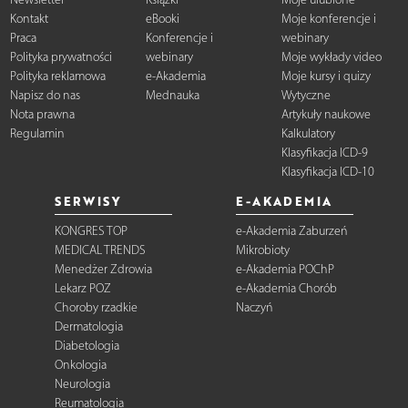
Kontakt
eBooki
Moje konferencje i
Praca
Konferencje i
webinary
Polityka prywatności
webinary
Moje wykłady video
Polityka reklamowa
e-Akademia
Moje kursy i quizy
Napisz do nas
Mednauka
Wytyczne
Nota prawna
Artykuły naukowe
Regulamin
Kalkulatory
Klasyfikacja ICD-9
Klasyfikacja ICD-10
SERWISY
E-AKADEMIA
KONGRES TOP
e-Akademia Zaburzeń
MEDICAL TRENDS
Mikrobioty
Menedżer Zdrowia
e-Akademia POChP
Lekarz POZ
e-Akademia Chorób
Choroby rzadkie
Naczyń
Dermatologia
Diabetologia
Onkologia
Neurologia
Reumatologia