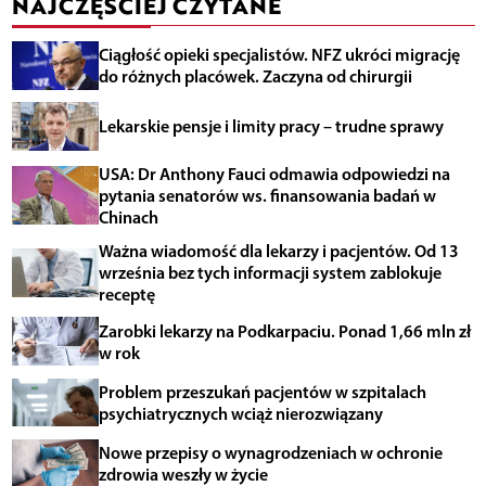
NAJCZĘŚCIEJ CZYTANE
Ciągłość opieki specjalistów. NFZ ukróci migrację
do różnych placówek. Zaczyna od chirurgii
Lekarskie pensje i limity pracy – trudne sprawy
USA: Dr Anthony Fauci odmawia odpowiedzi na
pytania senatorów ws. finansowania badań w
Chinach
Ważna wiadomość dla lekarzy i pacjentów. Od 13
września bez tych informacji system zablokuje
receptę
Zarobki lekarzy na Podkarpaciu. Ponad 1,66 mln zł
w rok
Problem przeszukań pacjentów w szpitalach
psychiatrycznych wciąż nierozwiązany
Nowe przepisy o wynagrodzeniach w ochronie
zdrowia weszły w życie