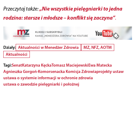
„Nie wszystkie pielęgniarki to jedna
Przeczytaj także:
rodzina: starsze i młodsze – konflikt się zaczyna”
.
Działy:
Aktualności w Menedżer Zdrowia
MZ, NFZ, AOTM
Aktualności
Tagi:
Senat
Katarzyna Kęcka
Tomasz Maciejewski
Ewa Matecka
Agnieszka Gorgoń-Komor
senacka Komisja Zdrowia
projekty ustaw
ustawa o systemie informacji w ochronie zdrowia
ustawa o zawodzie pielęgniarki i położnej