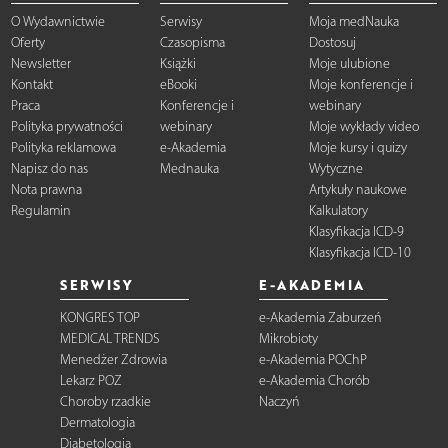
O Wydawnictwie
Serwisy
Moja medNauka
Oferty
Czasopisma
Dostosuj
Newsletter
Książki
Moje ulubione
Kontakt
eBooki
Moje konferencje i
Praca
Konferencje i
webinary
Polityka prywatności
webinary
Moje wykłady video
Polityka reklamowa
e-Akademia
Moje kursy i quizy
Napisz do nas
Mednauka
Wytyczne
Nota prawna
Artykuły naukowe
Regulamin
Kalkulatory
Klasyfikacja ICD-9
Klasyfikacja ICD-10
SERWISY
E-AKADEMIA
KONGRES TOP
e-Akademia Zaburzeń
MEDICAL TRENDS
Mikrobioty
Menedżer Zdrowia
e-Akademia POChP
Lekarz POZ
e-Akademia Chorób
Choroby rzadkie
Naczyń
Dermatologia
Diabetologia