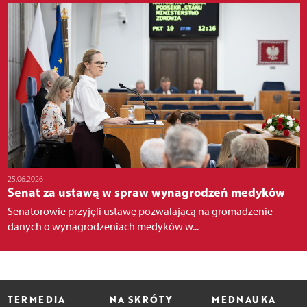
25.06.2026
Senat za ustawą w spraw wynagrodzeń medyków
Senatorowie przyjęli ustawę pozwalającą na gromadzenie
danych o wynagrodzeniach medyków w...
TERMEDIA
NA SKRÓTY
MEDNAUKA