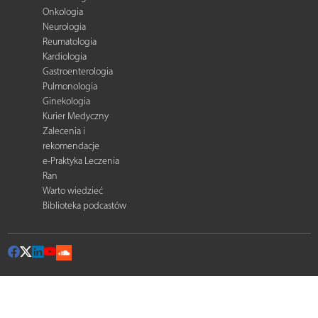
Onkologia
Neurologia
Reumatologia
Kardiologia
Gastroenterologia
Pulmonologia
Ginekologia
Kurier Medyczny
Zalecenia i
rekomendacje
e-Praktyka Leczenia
Ran
Warto wiedzieć
Biblioteka podcastów
© 2026 Termedia Sp. z o.o. All rights reserved.
Developed by
Termedia
.