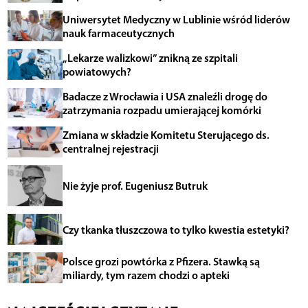
Uniwersytet Medyczny w Lublinie wśród liderów
nauk farmaceutycznych
„Lekarze walizkowi” znikną ze szpitali
powiatowych?
Badacze z Wrocławia i USA znaleźli drogę do
zatrzymania rozpadu umierającej komórki
Zmiana w składzie Komitetu Sterującego ds.
centralnej rejestracji
Nie żyje prof. Eugeniusz Butruk
Czy tkanka tłuszczowa to tylko kwestia estetyki?
Polsce grozi powtórka z Pfizera. Stawką są
miliardy, tym razem chodzi o apteki