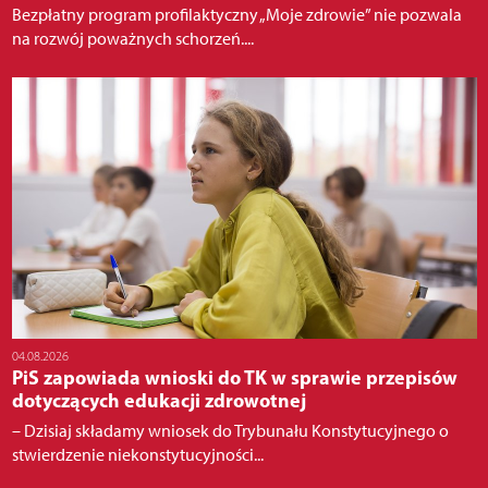
Bezpłatny program profilaktyczny „Moje zdrowie” nie pozwala
na rozwój poważnych schorzeń....
04.08.2026
PiS zapowiada wnioski do TK w sprawie przepisów
dotyczących edukacji zdrowotnej
– Dzisiaj składamy wniosek do Trybunału Konstytucyjnego o
stwierdzenie niekonstytucyjności...