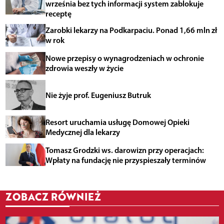
września bez tych informacji system zablokuje
receptę
Zarobki lekarzy na Podkarpaciu. Ponad 1,66 mln zł
w rok
Nowe przepisy o wynagrodzeniach w ochronie
zdrowia weszły w życie
Nie żyje prof. Eugeniusz Butruk
Resort uruchamia usługę Domowej Opieki
Medycznej dla lekarzy
Tomasz Grodzki ws. darowizn przy operacjach:
Wpłaty na fundację nie przyspieszały terminów
ZOBACZ RÓWNIEŻ