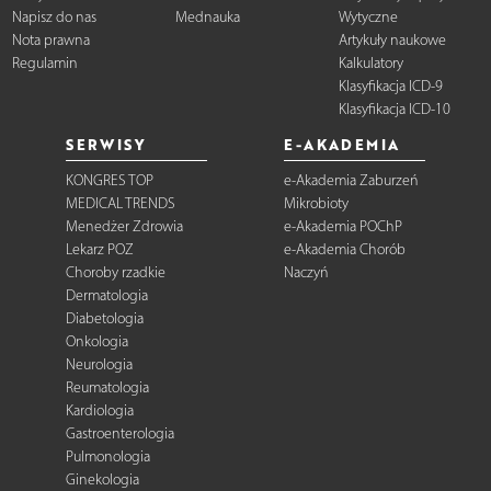
Napisz do nas
Mednauka
Wytyczne
Nota prawna
Artykuły naukowe
Regulamin
Kalkulatory
Klasyfikacja ICD-9
Klasyfikacja ICD-10
SERWISY
E-AKADEMIA
KONGRES TOP
e-Akademia Zaburzeń
MEDICAL TRENDS
Mikrobioty
Menedżer Zdrowia
e-Akademia POChP
Lekarz POZ
e-Akademia Chorób
Choroby rzadkie
Naczyń
Dermatologia
Diabetologia
Onkologia
Neurologia
Reumatologia
Kardiologia
Gastroenterologia
Pulmonologia
Ginekologia