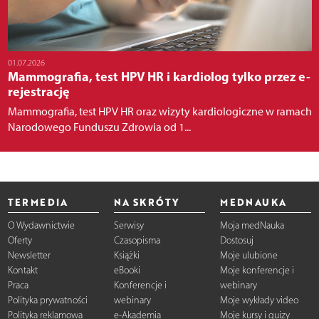
01.07.2026
Mammografia, test HPV HR i kardiolog tylko przez e-
rejestrację
Mammografia, test HPV HR oraz wizyty kardiologiczne w ramach
Narodowego Funduszu Zdrowia od 1...
TERMEDIA
NA SKRÓTY
MEDNAUKA
O Wydawnictwie
Serwisy
Moja medNauka
Oferty
Czasopisma
Dostosuj
Newsletter
Książki
Moje ulubione
Kontakt
eBooki
Moje konferencje i
Praca
Konferencje i
webinary
Polityka prywatności
webinary
Moje wykłady video
Polityka reklamowa
e-Akademia
Moje kursy i quizy