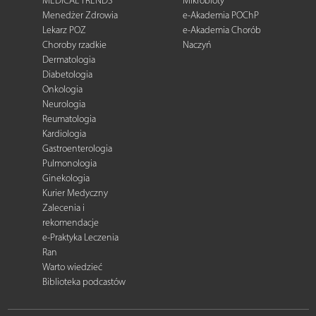
MEDICAL TRENDS
Mikrobioty
Menedżer Zdrowia
e-Akademia POChP
Lekarz POZ
e-Akademia Chorób
Choroby rzadkie
Naczyń
Dermatologia
Diabetologia
Onkologia
Neurologia
Reumatologia
Kardiologia
Gastroenterologia
Pulmonologia
Ginekologia
Kurier Medyczny
Zalecenia i
rekomendacje
e-Praktyka Leczenia
Ran
Warto wiedzieć
Biblioteka podcastów