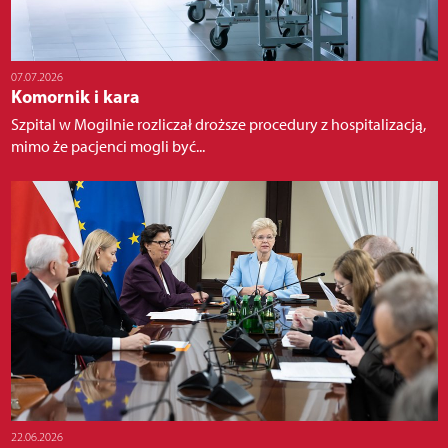
07.07.2026
Komornik i kara
Szpital w Mogilnie rozliczał droższe procedury z hospitalizacją,
mimo że pacjenci mogli być...
22.06.2026