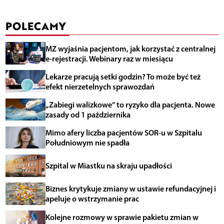
POLECAMY
MZ wyjaśnia pacjentom, jak korzystać z centralnej
e-rejestracji. Webinary raz w miesiącu
Lekarze pracują setki godzin? To może być też
efekt nierzetelnych sprawozdań
„Zabiegi walizkowe” to ryzyko dla pacjenta. Nowe
zasady od 1 października
Mimo afery liczba pacjentów SOR-u w Szpitalu
Południowym nie spadła
Szpital w Miastku na skraju upadłości
Biznes krytykuje zmiany w ustawie refundacyjnej i
apeluje o wstrzymanie prac
Kolejne rozmowy w sprawie pakietu zmian w