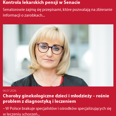
Kontrola lekarskich pensji w Senacie
Senatorowie zajmą się przepisami, które pozwalają na zbieranie
informacji o zarobkach...
06.07.2026
Choroby ginekologiczne dzieci i młodzieży – rośnie
problem z diagnostyką i leczeniem
– W Polsce brakuje specjalistów i ośrodków specjalizujących się
w leczeniu schorzeń...