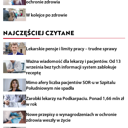
ochronie zdrowia
W kolejce po zdrowie
NAJCZĘŚCIEJ CZYTANE
Lekarskie pensje i limity pracy – trudne sprawy
Ważna wiadomość dla lekarzy i pacjentów. Od 13
września bez tych informacji system zablokuje
receptę
Mimo afery liczba pacjentów SOR-u w Szpitalu
Południowym nie spadła
Zarobki lekarzy na Podkarpaciu. Ponad 1,66 mln zł
w rok
Nowe przepisy o wynagrodzeniach w ochronie
zdrowia weszły w życie