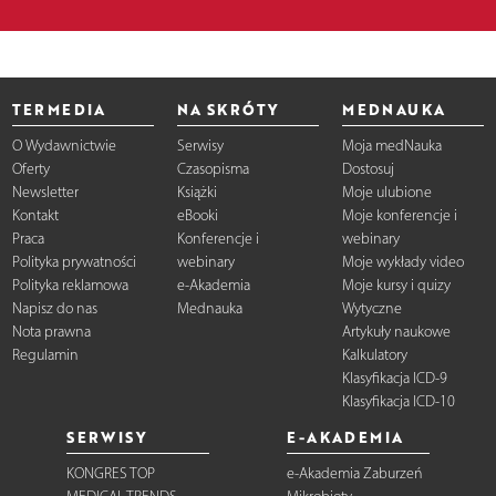
TERMEDIA
NA SKRÓTY
MEDNAUKA
O Wydawnictwie
Serwisy
Moja medNauka
Oferty
Czasopisma
Dostosuj
Newsletter
Książki
Moje ulubione
Kontakt
eBooki
Moje konferencje i
Praca
Konferencje i
webinary
Polityka prywatności
webinary
Moje wykłady video
Polityka reklamowa
e-Akademia
Moje kursy i quizy
Napisz do nas
Mednauka
Wytyczne
Nota prawna
Artykuły naukowe
Regulamin
Kalkulatory
Klasyfikacja ICD-9
Klasyfikacja ICD-10
SERWISY
E-AKADEMIA
KONGRES TOP
e-Akademia Zaburzeń