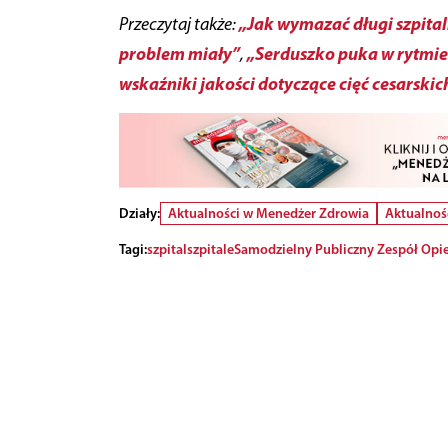
„Jak wymazać długi szpita
Przeczytaj także:
problem miały”
„Serduszko puka w rytmi
,
wskaźniki jakości dotyczące cięć cesarskic
Działy:
Aktualności w Menedżer Zdrowia
Aktualnoś
Tagi:
szpital
szpitale
Samodzielny Publiczny Zespół Opie