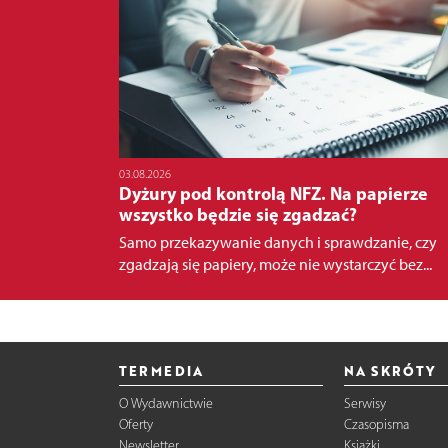
03.08.2026
Dyżury pod kontrolą NFZ. Na papierze
wszystko będzie się zgadzać?
Samo przekazywanie danych i sprawdzanie, czy
zgadzają się papiery, może nie wystarczyć bez...
TERMEDIA
NA SKRÓTY
O Wydawnictwie
Serwisy
Oferty
Czasopisma
Newsletter
Książki