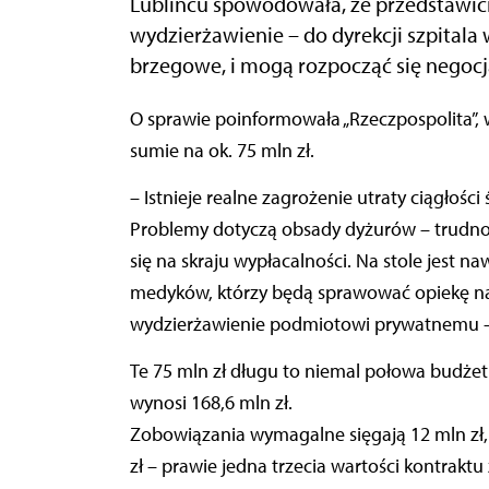
Lublińcu spowodowała, że przedstawici
wydzierżawienie – do dyrekcji szpitala 
brzegowe, i mogą rozpocząć się negocj
O sprawie poinformowała „Rzeczpospolita”, wyliczając, że szpital powiatowy jest zadłużony w
sumie na ok. 75 mln zł.
– Istnieje realne zagrożenie utraty ciągłoś
Problemy dotyczą obsady dyżurów – trudno 
się na skraju wypłacalności. Na stole jest na
medyków, którzy będą sprawować opiekę na
wydzierżawienie podmiotowi prywatnemu – w
Te 75 mln zł długu to niemal połowa budżetu
wynosi 168,6 mln zł.
Zobowiązania wymagalne sięgają 12 mln zł, 
zł – prawie jedna trzecia wartości kontrak