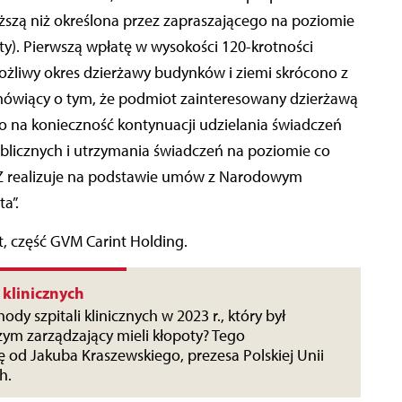
ższą niż określona przez zapraszającego na poziomie
kwoty). Pierwszą wpłatę w wysokości 120-krotności
ożliwy okres dzierżawy budynków i ziemi skrócono z
mówiący o tym, że podmiot zainteresowany dzierżawą
 to na konieczność kontynuacji udzielania świadczeń
licznych i utrzymania świadczeń na poziomie co
ZOZ realizuje na podstawie umów z Narodowym
a”.
t, część GVM Carint Holding.
 klinicznych
hody szpitali klinicznych w 2023 r., który był
ym zarządzający mieli kłopoty? Tego
ę od Jakuba Kraszewskiego, prezesa Polskiej Unii
ych.