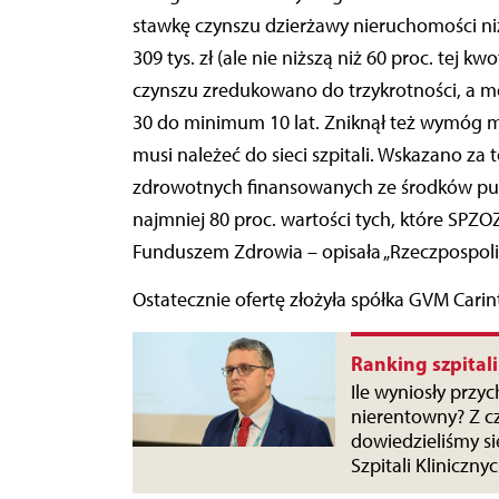
stawkę czynszu dzierżawy nieruchomości ni
309 tys. zł (ale nie niższą niż 60 proc. tej 
czynszu zredukowano do trzykrotności, a m
30 do minimum 10 lat. Zniknął też wymóg 
musi należeć do sieci szpitali. Wskazano za
zdrowotnych finansowanych ze środków pub
najmniej 80 proc. wartości tych, które SP
Funduszem Zdrowia – opisała „Rzeczpospolit
Ostatecznie ofertę złożyła spółka GVM Carin
Ranking szpitali
Ile wyniosły przyc
nierentowny? Z cz
dowiedzieliśmy si
Szpitali Kliniczn