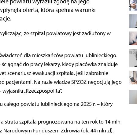
ele powiatu wyrazili zgodę na jego
wpłynęła oferta, która spełnia warunki
acje.
ci świadczeń dla mieszkańców powiatu lublinieckiego.
ściągnąć do pracy lekarzy, kiedy placówka znajduje
wet scenariusz ewakuacji szpitala, jeśli zabraknie
d pacjentami. Na razie władze SPZOZ negocjują jego
yjaśniła „Rzeczpospolita”.
 całego powiatu lublinieckiego na 2025 r. – który
a strata szpitala prognozowana na ten rok to 14 mln
tu z Narodowym Funduszem Zdrowia (ok. 44 mln zł).