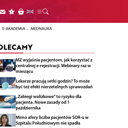
E-AKADEMIA
MEDNAUKA
OLECAMY
MZ wyjaśnia pacjentom, jak korzystać z
centralnej e-rejestracji. Webinary raz w
miesiącu
Lekarze pracują setki godzin? To może
być też efekt nierzetelnych sprawozdań
„Zabiegi walizkowe” to ryzyko dla
pacjenta. Nowe zasady od 1
października
Mimo afery liczba pacjentów SOR-u w
Szpitalu Południowym nie spadła