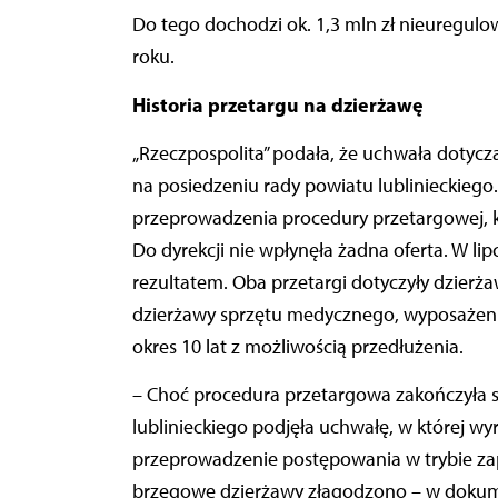
Do tego dochodzi ok. 1,3 mln zł nieuregulo
roku.
Historia przetargu na dzierżawę
„Rzeczpospolita” podała, że uchwała dotycz
na posiedzeniu rady powiatu lublinieckieg
przeprowadzenia procedury przetargowej, k
Do dyrekcji nie wpłynęła żadna oferta. W l
rezultatem. Oba przetargi dotyczyły dzierża
dzierżawy sprzętu medycznego, wyposażenia
okres 10 lat z możliwością przedłużenia.
– Choć procedura przetargowa zakończyła si
lublinieckiego podjęła uchwałę, w której wy
przeprowadzenie postępowania w trybie zapr
brzegowe dzierżawy złagodzono – w dokum