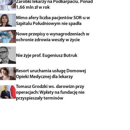
Zarobki lekarzy na Podkarpaciu. Ponad
1,66 mln zł w rok
Mimo afery liczba pacjentów SOR-u w
Szpitalu Południowym nie spadła
Nowe przepisy o wynagrodzeniach w
ochronie zdrowia weszły w życie
Nie żyje prof. Eugeniusz Butruk
Resort uruchamia usługę Domowej
Opieki Medycznej dla lekarzy
Tomasz Grodzki ws. darowizn przy
operacjach: Wpłaty na fundację nie
przyspieszały terminów