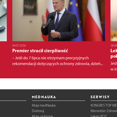
04.07.2026
28.0
Premier stracił cierpliwość
Lek
po
– Jeśli do 7 lipca nie otrzymam precyzyjnych
Jeś
rekomendacji dotyczących ochrony zdrowia, dzień...
w i
MEDNAUKA
SERWISY
Moja medNauka
KONGRES TOP ME
Dostosuj
Menedżer Zdrowi
Moje ulubione
Lekarz POZ