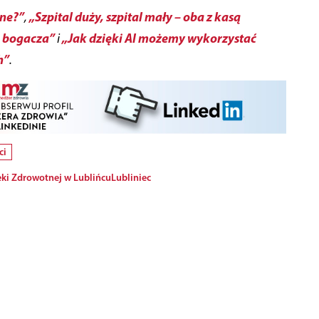
lne?”
„Szpital duży, szpital mały – oba z kasą
,
e bogacza”
„Jak dzięki AI możemy wykorzystać
i
h”
.
ci
ki Zdrowotnej w Lublińcu
Lubliniec