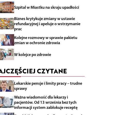
Szpital w Miastku na skraju upadłości
Biznes krytykuje zmiany w ustawie
refundacyjnej i apeluje o wstrzymanie
prac
Kolejne rozmowy w sprawie pakietu
zmian w ochronie zdrowia
W kolejce po zdrowie
AJCZĘŚCIEJ CZYTANE
Lekarskie pensje i limity pracy – trudne
sprawy
Ważna wiadomość dla lekarzy i
pacjentów. Od 13 września bez tych
informacji system zablokuje receptę