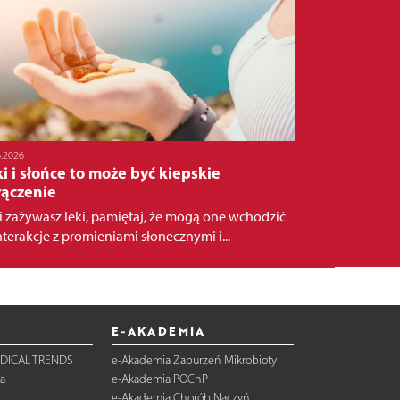
6.2026
i i słońce to może być kiepskie
łączenie
li zażywasz leki, pamiętaj, że mogą one wchodzić
nterakcje z promieniami słonecznymi i...
E-AKADEMIA
DICAL TRENDS
e-Akademia Zaburzeń Mikrobioty
a
e-Akademia POChP
e-Akademia Chorób Naczyń