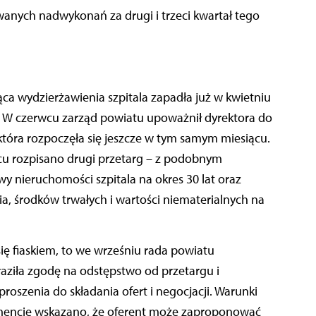
wanych nadwykonań za drugi i trzeci kwartał tego
ąca wydzierżawienia szpitala zapadła już w kwietniu
o. W czerwcu zarząd powiatu upoważnił dyrektora do
tóra rozpoczęła się jeszcze w tym samym miesiącu.
ipcu rozpisano drugi przetarg – z podobnym
wy nieruchomości szpitala na okres 30 lat oraz
, środków trwałych i wartości niematerialnych na
ę fiaskiem, to we wrześniu rada powiatu
raziła zgodę na odstępstwo od przetargu i
oszenia do składania ofert i negocjacji. Warunki
encie wskazano, że oferent może zaproponować