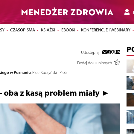
MENEDŻER ZDROWIA
SY
CZASOPISMA
KSIĄŻKI
EBOOKI
KONFERENCJE I WEBINARY
P
Udostępnij
Dodaj do ulubionych
kiego w Poznaniu
, Piotr Kuczyński i Piotr
 – oba z kasą problem miały ►