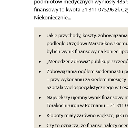
podmiotów medycznych wyniosły 485 96
finansowy to kwota 21 311 075,96 zł. Czy
Niekoniecznie...
Jakie przychody, koszty, zobowiązania 
podległe Urzędowi Marszałkowskiemu
był ich wynik finansowy na koniec lip
„Menedżer Zdrowia” publikuje szczeg
Zobowiązania ogółem siedemnastu po
– przy wykonaniu za siedem miesięcy
Szpitala Wielospecjalistycznego w Lesz
Największy ujemny wynik finansowy m
Torakochirurgii w Poznaniu – 21 311 0
Kłopoty miały zarówno większe, jak i 
Czy to oznacza, że finanse należy ocenia