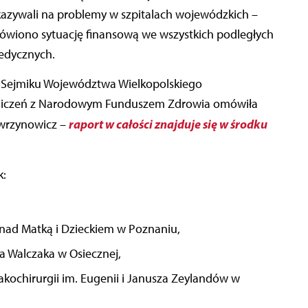
kazywali na problemy w szpitalach wojewódzkich –
Omówiono sytuację finansową we wszystkich podległych
edycznych.
i Sejmiku Województwa Wielkopolskiego
rozliczeń z Narodowym Funduszem Zdrowia omówiła
raport w całości znajduje się w środku
wrzynowicz –
k:
 nad Matką i Dzieckiem w Poznaniu,
wa Walczaka w Osiecznej,
akochirurgii im. Eugenii i Janusza Zeylandów w