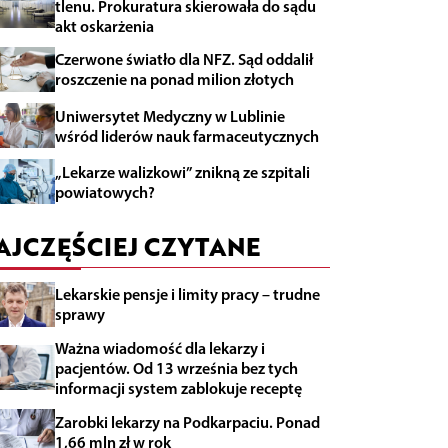
tlenu. Prokuratura skierowała do sądu
akt oskarżenia
Czerwone światło dla NFZ. Sąd oddalił
roszczenie na ponad milion złotych
Uniwersytet Medyczny w Lublinie
wśród liderów nauk farmaceutycznych
„Lekarze walizkowi” znikną ze szpitali
powiatowych?
AJCZĘŚCIEJ CZYTANE
Lekarskie pensje i limity pracy – trudne
sprawy
Ważna wiadomość dla lekarzy i
pacjentów. Od 13 września bez tych
informacji system zablokuje receptę
Zarobki lekarzy na Podkarpaciu. Ponad
1,66 mln zł w rok