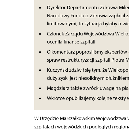
Dyrektor Departamentu Zdrowia Milen
Narodowy Fundusz Zdrowia zapłacił 
limitowanymi, to sytuacja byłaby o wi
Członek Zarządu Województwa Wielko
oceniła finanse szpitali
O komentarz poprosiliśmy ekspertów –
spraw restrukturyzacji szpitali Piotra
Kuczyński zdziwił się tym, że Wielkop
duży zysk, jest niesolidnym dłużnik
Magdziarz także zwrócił uwagę na pła
Wkrótce opublikujemy kolejne teksty w
W Urzędzie Marszałkowskim Województwa W
szpitalach wojewódzkich podległych regio