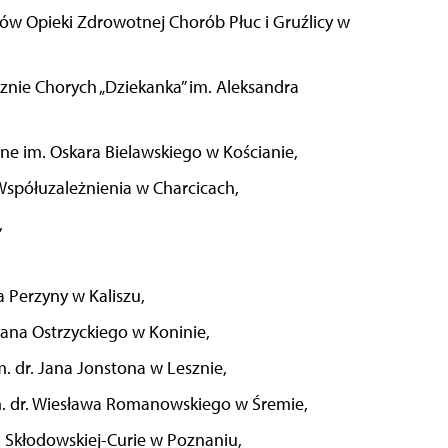
ów Opieki Zdrowotnej Chorób Płuc i Gruźlicy w
znie Chorych „Dziekanka” im. Aleksandra
e im. Oskara Bielawskiego w Kościanie,
Współuzależnienia w Charcicach,
,
 Perzyny w Kaliszu,
ana Ostrzyckiego w Koninie,
m. dr. Jana Jonstona w Lesznie,
m. dr. Wiesława Romanowskiego w Śremie,
i Skłodowskiej-Curie w Poznaniu,