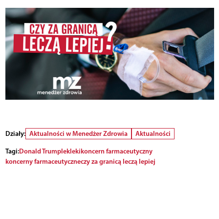
Działy:
Aktualności w Menedżer Zdrowia
Aktualności
Tagi:
Donald Trump
lek
leki
koncern farmaceutyczny
koncerny farmaceutyczne
czy za granicą leczą lepiej