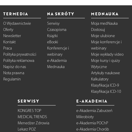
TERMEDIA
NA SKRÓTY
MEDNAUKA
O Wydawnictwie
Serwisy
Moja medNauka
Oferty
Czasopisma
Dostosuj
Newsletter
Książki
Moje ulubione
Kontakt
eBooki
Moje konferencje i
Praca
Konferencje i
webinary
Polityka prywatności
webinary
Moje wykłady video
Polityka reklamowa
e-Akademia
Moje kursy i quizy
Napisz do nas
Mednauka
Wytyczne
Nota prawna
Artykuły naukowe
Regulamin
Kalkulatory
Klasyfikacja ICD-9
Klasyfikacja ICD-10
SERWISY
E-AKADEMIA
KONGRES TOP
e-Akademia Zaburzeń
MEDICAL TRENDS
Mikrobioty
Menedżer Zdrowia
e-Akademia POChP
Lekarz POZ
e-Akademia Chorób