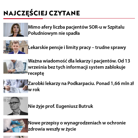
NAJCZĘŚCIEJ CZYTANE
Mimo afery liczba pacjentów SOR-u w Szpitalu
Południowym nie spadła
Lekarskie pensje i limity pracy – trudne sprawy
Ważna wiadomość dla lekarzy i pacjentów. Od 13
września bez tych informacji system zablokuje
receptę
Zarobki lekarzy na Podkarpaciu. Ponad 1,66 mln zł
w rok
Nie żyje prof. Eugeniusz Butruk
Nowe przepisy o wynagrodzeniach w ochronie
zdrowia weszły w życie