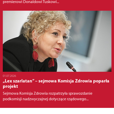
premierowi Donaldowi Tuskowi...
01.07.2026
„Lex szarlatan” – sejmowa Komisja Zdrowia poparła
projekt
Sejmowa Komisja Zdrowia rozpatrzyła sprawozdanie
podkomisji nadzwyczajnej dotyczące rządowego...