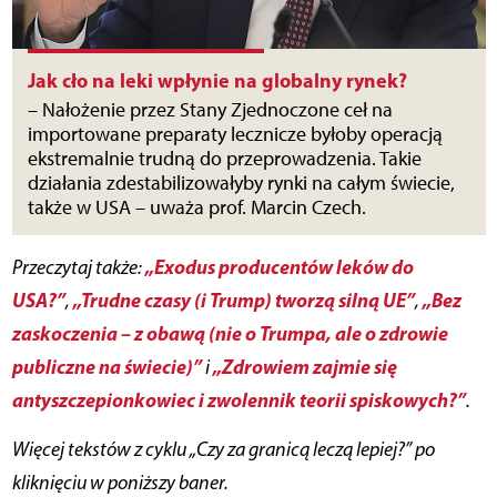
Jak cło na leki wpłynie na globalny rynek?
– Nałożenie przez Stany Zjednoczone ceł na
importowane preparaty lecznicze byłoby operacją
ekstremalnie trudną do przeprowadzenia. Takie
działania zdestabilizowałyby rynki na całym świecie,
także w USA – uważa prof. Marcin Czech.
„Exodus producentów leków do
Przeczytaj także:
USA?”
„Trudne czasy (i Trump) tworzą silną UE”
„Bez
,
,
zaskoczenia – z obawą (nie o Trumpa, ale o zdrowie
publiczne na świecie)”
„Zdrowiem zajmie się
i
antyszczepionkowiec i zwolennik teorii spiskowych?”
.
Więcej tekstów
z cyklu „Czy za granicą leczą lepiej?” po
kliknięciu w poniższy baner.