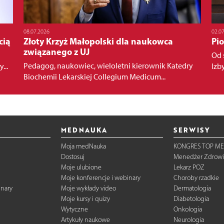
08.07.2026
02.0
cią
Złoty Krzyż Małopolski dla naukowca
Pio
związanego z UJ
Od 
Pedagog, naukowiec, wieloletni kierownik Katedry
...
Izby
Biochemii Lekarskiej Collegium Medicum...
MEDNAUKA
SERWISY
Moja medNauka
KONGRES TOP ME
Dostosuj
Menedżer Zdrowi
Moje ulubione
Lekarz POZ
Moje konferencje i webinary
Choroby rzadkie
inary
Moje wykłady video
Dermatologia
Moje kursy i quizy
Diabetologia
Wytyczne
Onkologia
Artykuły naukowe
Neurologia