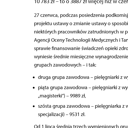
10 783 zł – to o 3887 zł więcej niż w cze
27 czerwca, podczas posiedzenia podkomisji nadzwyczajnej do rozpatrzenia obywatelskiego
projektu ustawy o zmianie ustawy o sposob
niektórych pracowników zatrudnionych w po
Agencji Oceny Technologii Medycznych i Ta
sprawie finansowanie świadczeń opieki zdrow
wyniesie średnie miesięczne wynagrodzenie b
grupach zawodowych – i tak:
druga grupa zawodowa – pielęgniarki z wyk
piąta grupa zawodowa – pielęgniarki z wyk
„magisterki”) – 9989 zł,
szósta grupa zawodowa – pielęgniarka z w
specjalizacji) – 9531 zł.
Od 1 lipca średnia trzech wymienionych grup