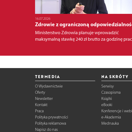
16.07.2026
Zdrowie z ograniczoną odpowiedzialnoś
Ministerstwo Zdrowia planuje wprowadzić
maksymalną stawkę 240 zł brutto za godzinę pracy
TERMEDIA
NA SKRÓTY
O Wydawnictwie
Serwisy
Oferty
Czasopisma
Newsletter
Książki
Kontakt
eBooki
Praca
Konferencje i web
Polityka prywatności
e-Akademia
Polityka reklamowa
Mednauka
Napisz do nas