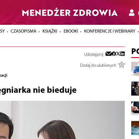
MENEDŻER ZDROWIA
SY
CZASOPISMA
KSIĄŻKI
EBOOKI
KONFERENCJE I WEBINARY
P
Udostępnij
Dodaj do ulubionych
acji
ęgniarka nie bieduje