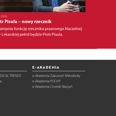
7.2026
tr Pisula – nowy rzecznik
sierpnia funkcję rzecznika prasowego Naczelnej
 Lekarskiej pełnił będzie Piotr Pisula.
E-AKADEMIA
DICAL TRENDS
e-Akademia Zaburzeń Mikrobioty
a
e-Akademia POChP
e-Akademia Chorób Naczyń