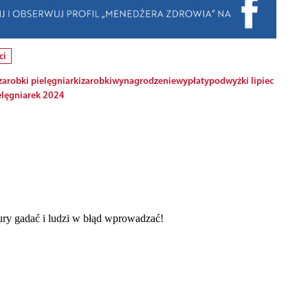
ci
zarobki pielęgniarki
zarobki
wynagrodzenie
wypłaty
podwyżki lipiec
elęgniarek 2024