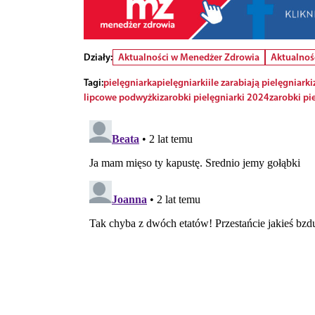
Działy:
Aktualności w Menedżer Zdrowia
Aktualnoś
Tagi:
pielęgniarka
pielęgniarki
ile zarabiają pielęgniarki
lipcowe podwyżki
zarobki pielęgniarki 2024
zarobki pi