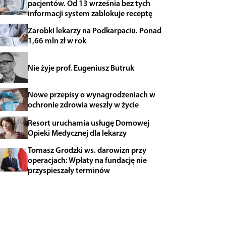
pacjentów. Od 13 września bez tych
informacji system zablokuje receptę
Zarobki lekarzy na Podkarpaciu. Ponad
1,66 mln zł w rok
Nie żyje prof. Eugeniusz Butruk
Nowe przepisy o wynagrodzeniach w
ochronie zdrowia weszły w życie
Resort uruchamia usługę Domowej
Opieki Medycznej dla lekarzy
Tomasz Grodzki ws. darowizn przy
operacjach: Wpłaty na fundację nie
przyspieszały terminów