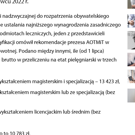
rwcu 2022 r.
ie ustalania najniższego wynagrodzenia zasadniczego
dmiotach leczniczych, jeden z przedstawicieli
ryfikacji omówił rekomendacje prezesa AOTMiT w
otnej. Podano między innymi, ile (od 1 lipca)
rutto w przeliczeniu na etat pielęgniarski w trzech
ształceniem magisterskim i specjalizacją – 13 423 zł,
ształceniem magisterskim lub ze specjalizacją (bez
ykształceniem licencjackim lub średnim (bez
 to 10 783 zł.