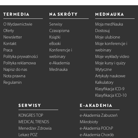
TERMEDIA
NA SKRÓTY
MEDNAUKA
O Wydawnictwie
Serwisy
Moja medNauka
Oferty
Czasopisma
Dostosuj
Newsletter
Książki
Moje ulubione
Kontakt
eBooki
Moje konferencje i
Praca
Konferencje i
webinary
Polityka prywatności
webinary
Moje wykłady video
Polityka reklamowa
e-Akademia
Moje kursy i quizy
Napisz do nas
Mednauka
Wytyczne
Nota prawna
Artykuły naukowe
Regulamin
Kalkulatory
Klasyfikacja ICD-9
Klasyfikacja ICD-10
SERWISY
E-AKADEMIA
KONGRES TOP
e-Akademia Zaburzeń
MEDICAL TRENDS
Mikrobioty
Menedżer Zdrowia
e-Akademia POChP
Lekarz POZ
e-Akademia Chorób