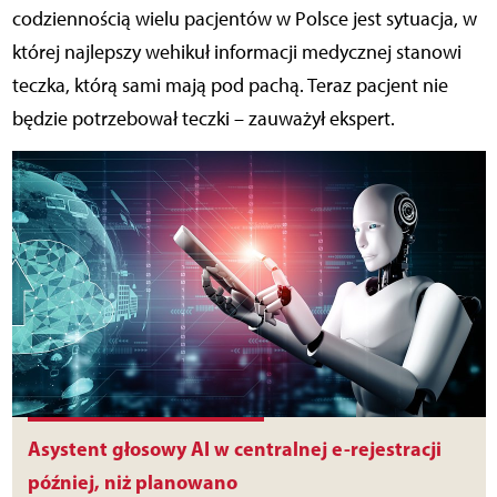
codziennością wielu pacjentów w Polsce jest sytuacja, w
której najlepszy wehikuł informacji medycznej stanowi
teczka, którą sami mają pod pachą. Teraz pacjent nie
będzie potrzebował teczki – zauważył ekspert.
Asystent głosowy AI w centralnej e-rejestracji
później, niż planowano