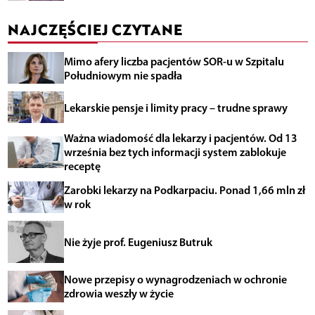
NAJCZĘŚCIEJ CZYTANE
Mimo afery liczba pacjentów SOR-u w Szpitalu
Południowym nie spadła
Lekarskie pensje i limity pracy – trudne sprawy
Ważna wiadomość dla lekarzy i pacjentów. Od 13
września bez tych informacji system zablokuje
receptę
Zarobki lekarzy na Podkarpaciu. Ponad 1,66 mln zł
w rok
Nie żyje prof. Eugeniusz Butruk
Nowe przepisy o wynagrodzeniach w ochronie
zdrowia weszły w życie