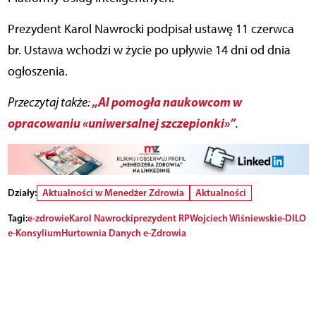
Prezydent Karol Nawrocki podpisał ustawę 11 czerwca
br. Ustawa wchodzi w życie po upływie 14 dni od dnia
ogłoszenia.
„AI pomogła naukowcom w
Przeczytaj także:
opracowaniu «uniwersalnej szczepionki»”
.
Działy:
Aktualności w Menedżer Zdrowia
Aktualności
Tagi:
e-zdrowie
Karol Nawrocki
prezydent RP
Wojciech Wiśniewski
e-DILO
e-Konsylium
Hurtownia Danych e-Zdrowia