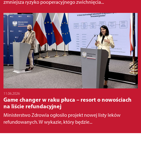
zmniejsza ryzyko pooperacyjnego zwichnięcia...
11.06.2026
Game changer w raku płuca – resort o nowościach
na liście refundacyjnej
Ministerstwo Zdrowia ogłosilo projekt nowej listy leków
refundowanych. W wykazie, który będzie...