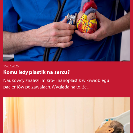
15.07.2026
Komu leży plastik na sercu?
Naukowcy znaleźli mikro- i nanoplastik w krwiobiegu
pacjentów po zawałach. Wygląda na to, że...