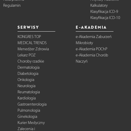
Regulamin
Kalkulatory
Klasyfikacja ICD-9
Klasyfikacja ICD-10
SERWISY
E-AKADEMIA
KONGRES TOP
e-Akademia Zaburzeń
MEDICAL TRENDS
Mikrobioty
Menedżer Zdrowia
e-Akademia POChP
Lekarz POZ
e-Akademia Chorób
Choroby rzadkie
Naczyń
Dermatologia
Diabetologia
Onkologia
Neurologia
Reumatologia
Kardiologia
Gastroenterologia
Pulmonologia
Ginekologia
Kurier Medyczny
Zalecenia i