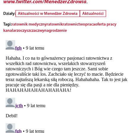
www.twitter.com/MenedzerZdrowia
.
Działy:
Aktualności w Menedżer Zdrowia
Aktualności
Tagi:
ratownik medyczny
ratownik
ratownictwo
praca
oferta pracy
kanalarz
oczyszczacz
wynagrodzenie