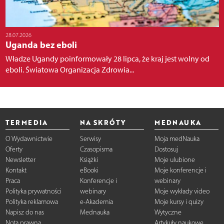
28.07.2026
Uganda bez eboli
Władze Ugandy poinformowały 28 lipca, że kraj jest wolny od
eboli. Światowa Organizacja Zdrowia...
TERMEDIA
NA SKRÓTY
MEDNAUKA
O Wydawnictwie
Serwisy
Moja medNauka
Oferty
Czasopisma
Dostosuj
Newsletter
Książki
Moje ulubione
Kontakt
eBooki
Moje konferencje i
Praca
Konferencje i
webinary
Polityka prywatności
webinary
Moje wykłady video
Polityka reklamowa
e-Akademia
Moje kursy i quizy
Napisz do nas
Mednauka
Wytyczne
Nota prawna
Artykuły naukowe