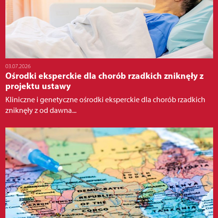
03.07.2026
Ośrodki eksperckie dla chorób rzadkich zniknęły z
projektu ustawy
Kliniczne i genetyczne ośrodki eksperckie dla chorób rzadkich
zniknęły z od dawna...