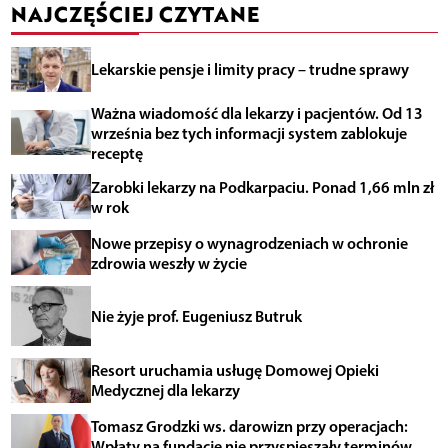
NAJCZĘŚCIEJ CZYTANE
Lekarskie pensje i limity pracy – trudne sprawy
Ważna wiadomość dla lekarzy i pacjentów. Od 13
września bez tych informacji system zablokuje
receptę
Zarobki lekarzy na Podkarpaciu. Ponad 1,66 mln zł
w rok
Nowe przepisy o wynagrodzeniach w ochronie
zdrowia weszły w życie
Nie żyje prof. Eugeniusz Butruk
Resort uruchamia usługę Domowej Opieki
Medycznej dla lekarzy
Tomasz Grodzki ws. darowizn przy operacjach:
Wpłaty na fundację nie przyspieszały terminów