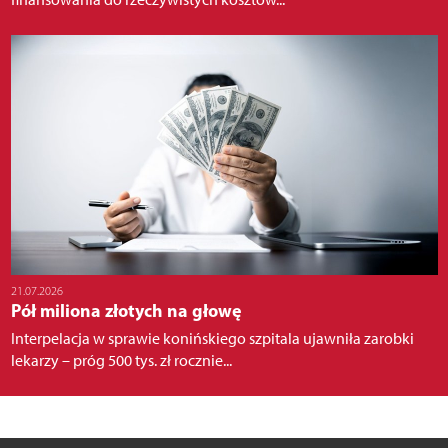
21.07.2026
Pół miliona złotych na głowę
Interpelacja w sprawie konińskiego szpitala ujawniła zarobki
lekarzy – próg 500 tys. zł rocznie...