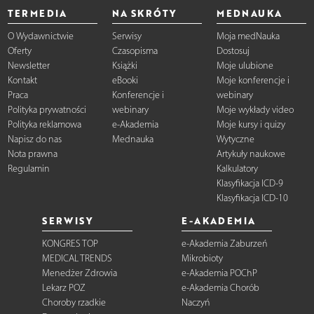
TERMEDIA
NA SKRÓTY
MEDNAUKA
O Wydawnictwie
Serwisy
Moja medNauka
Oferty
Czasopisma
Dostosuj
Newsletter
Książki
Moje ulubione
Kontakt
eBooki
Moje konferencje i
Praca
Konferencje i
webinary
Polityka prywatności
webinary
Moje wykłady video
Polityka reklamowa
e-Akademia
Moje kursy i quizy
Napisz do nas
Mednauka
Wytyczne
Nota prawna
Artykuły naukowe
Regulamin
Kalkulatory
Klasyfikacja ICD-9
Klasyfikacja ICD-10
SERWISY
E-AKADEMIA
KONGRES TOP
e-Akademia Zaburzeń
MEDICAL TRENDS
Mikrobioty
Menedżer Zdrowia
e-Akademia POChP
Lekarz POZ
e-Akademia Chorób
Choroby rzadkie
Naczyń