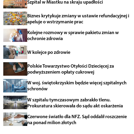
Szpital w Miastku na skraju upadłości
Biznes krytykuje zmiany w ustawie refundacyjnej i
apeluje o wstrzymanie prac
Kolejne rozmowy w sprawie pakietu zmian w
ochronie zdrowia
W kolejce po zdrowie
Polskie Towarzystwo Otyłości Dziecięcej za
podwyższeniem opłaty cukrowej
W woj. świętokrzyskim będzie więcej szpitalnych
schronów
W szpitalu tymczasowym zabrakło tlenu.
Prokuratura skierowała do sądu akt oskarżenia
Czerwone światło dla NFZ. Sąd oddalił roszczenie
na ponad milion złotych