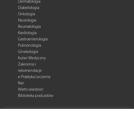
Dermatologia
Diabetologia
Onkologia
Neurologia
Reumatologia
Kardiologia
Gastroenterologia
Pulmonologia
Ginekologia
Kurier Medyczny
Zalecenia i
rekomendacje
e-Praktyka Leczenia
Ran
Warto wiedzieć
Biblioteka podcastów
© 2026 Termedia Sp. z o.o. All rights reserved.