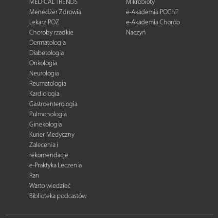
MEDICAL TRENDS
Mikrobioty
Menedżer Zdrowia
e-Akademia POChP
Lekarz POZ
e-Akademia Chorób
Choroby rzadkie
Naczyń
Dermatologia
Diabetologia
Onkologia
Neurologia
Reumatologia
Kardiologia
Gastroenterologia
Pulmonologia
Ginekologia
Kurier Medyczny
Zalecenia i
rekomendacje
e-Praktyka Leczenia
Ran
Warto wiedzieć
Biblioteka podcastów