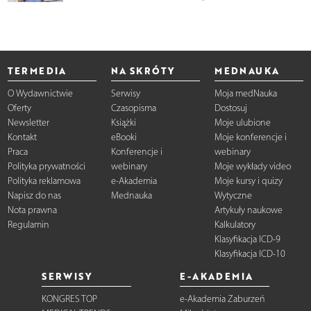
TERMEDIA
NA SKRÓTY
MEDNAUKA
O Wydawnictwie
Serwisy
Moja medNauka
Oferty
Czasopisma
Dostosuj
Newsletter
Książki
Moje ulubione
Kontakt
eBooki
Moje konferencje i
Praca
Konferencje i
webinary
Polityka prywatności
webinary
Moje wykłady video
Polityka reklamowa
e-Akademia
Moje kursy i quizy
Napisz do nas
Mednauka
Wytyczne
Nota prawna
Artykuły naukowe
Regulamin
Kalkulatory
Klasyfikacja ICD-9
Klasyfikacja ICD-10
SERWISY
E-AKADEMIA
KONGRES TOP
e-Akademia Zaburzeń