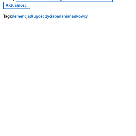
Aktualności
Tagi:
demencja
długość życia
badania
naukowcy