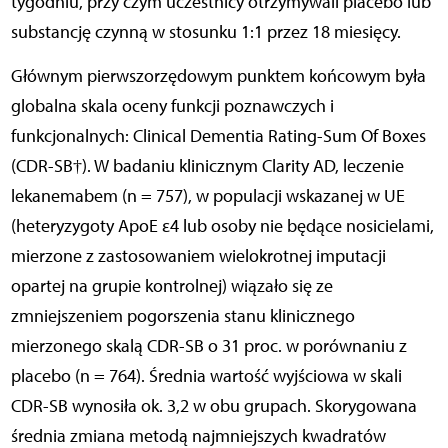
tygodniu, przy czym uczestnicy otrzymywali placebo lub
substancję czynną w stosunku 1:1 przez 18 miesięcy.
Głównym pierwszorzędowym punktem końcowym była
globalna skala oceny funkcji poznawczych i
funkcjonalnych: Clinical Dementia Rating-Sum Of Boxes
(CDR-SB†). W badaniu klinicznym Clarity AD, leczenie
lekanemabem (n = 757), w populacji wskazanej w UE
(heteryzygoty ApoE ε4 lub osoby nie będące nosicielami,
mierzone z zastosowaniem wielokrotnej imputacji
opartej na grupie kontrolnej) wiązało się ze
zmniejszeniem pogorszenia stanu klinicznego
mierzonego skalą CDR-SB o 31 proc. w porównaniu z
placebo (n = 764). Średnia wartość wyjściowa w skali
CDR-SB wynosiła ok. 3,2 w obu grupach. Skorygowana
średnia zmiana metodą najmniejszych kwadratów