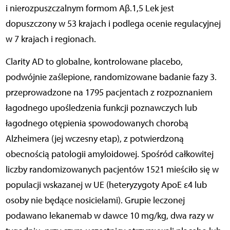
i nierozpuszczalnym formom Aβ.1,5 Lek jest
dopuszczony w 53 krajach i podlega ocenie regulacyjnej
w 7 krajach i regionach.
Clarity AD to globalne, kontrolowane placebo,
podwójnie zaślepione, randomizowane badanie fazy 3.
przeprowadzone na 1795 pacjentach z rozpoznaniem
łagodnego upośledzenia funkcji poznawczych lub
łagodnego otępienia spowodowanych chorobą
Alzheimera (jej wczesny etap), z potwierdzoną
obecnością patologii amyloidowej. Spośród całkowitej
liczby randomizowanych pacjentów 1521 mieściło się w
populacji wskazanej w UE (heteryzygoty ApoE ε4 lub
osoby nie będące nosicielami). Grupie leczonej
podawano lekanemab w dawce 10 mg/kg, dwa razy w