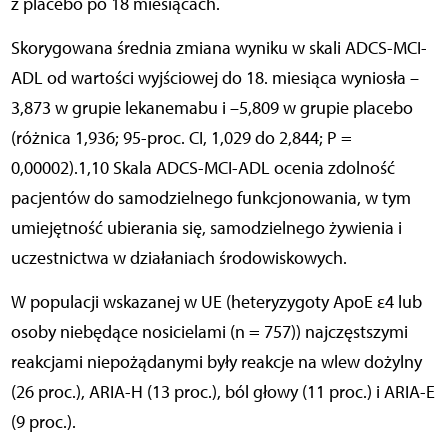
z placebo po 18 miesiącach.
Skorygowana średnia zmiana wyniku w skali ADCS-MCI-
ADL od wartości wyjściowej do 18. miesiąca wyniosła –
3,873 w grupie lekanemabu i –5,809 w grupie placebo
(różnica 1,936; 95-proc. CI, 1,029 do 2,844; P =
0,00002).1,10 Skala ADCS-MCI-ADL ocenia zdolność
pacjentów do samodzielnego funkcjonowania, w tym
umiejętność ubierania się, samodzielnego żywienia i
uczestnictwa w działaniach środowiskowych.
W populacji wskazanej w UE (heteryzygoty ApoE ε4 lub
osoby niebędące nosicielami (n = 757)) najczęstszymi
reakcjami niepożądanymi były reakcje na wlew dożylny
(26 proc.), ARIA-H (13 proc.), ból głowy (11 proc.) i ARIA-E
(9 proc.).