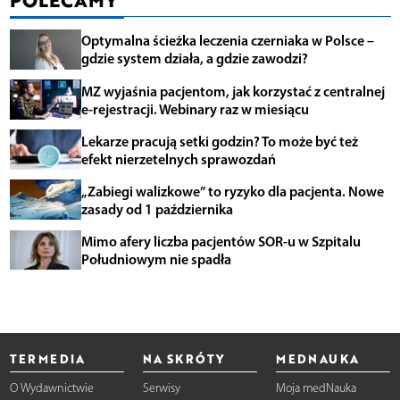
Optymalna ścieżka leczenia czerniaka w Polsce –
gdzie system działa, a gdzie zawodzi?
MZ wyjaśnia pacjentom, jak korzystać z centralnej
e-rejestracji. Webinary raz w miesiącu
Lekarze pracują setki godzin? To może być też
efekt nierzetelnych sprawozdań
„Zabiegi walizkowe” to ryzyko dla pacjenta. Nowe
zasady od 1 października
Mimo afery liczba pacjentów SOR-u w Szpitalu
Południowym nie spadła
TERMEDIA
NA SKRÓTY
MEDNAUKA
O Wydawnictwie
Serwisy
Moja medNauka