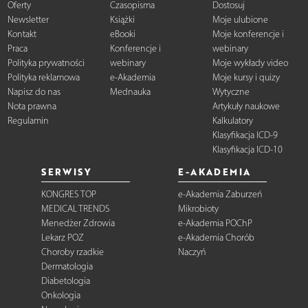
Oferty
Czasopisma
Dostosuj
Newsletter
Książki
Moje ulubione
Kontakt
eBooki
Moje konferencje i
Praca
Konferencje i
webinary
Polityka prywatności
webinary
Moje wykłady video
Polityka reklamowa
e-Akademia
Moje kursy i quizy
Napisz do nas
Mednauka
Wytyczne
Nota prawna
Artykuły naukowe
Regulamin
Kalkulatory
Klasyfikacja ICD-9
Klasyfikacja ICD-10
SERWISY
E-AKADEMIA
KONGRES TOP
e-Akademia Zaburzeń
MEDICAL TRENDS
Mikrobioty
Menedżer Zdrowia
e-Akademia POChP
Lekarz POZ
e-Akademia Chorób
Choroby rzadkie
Naczyń
Dermatologia
Diabetologia
Onkologia