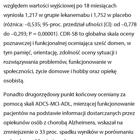
względem wartości wyjściowej po 18 miesiącach
wyniosła 1,217 w grupie lekanemabu i 1,752 w placebo
(różnica: –0,535; 95-proc. przedział ufności [CI]: od –0,778
do –0,293; P = 0,00001). CDR-SB to globalna skala oceny
poznawczej i funkcjonalnej oceniająca sześć domen, w
tym pamięć, orientację, zdolność oceny sytuacji i
rozwiązywania problemów, funkcjonowanie w
społeczności, życie domowe i hobby oraz opiekę
osobistą.
Ponadto drugorzędowy punkt końcowy oceniany za
pomocą skali ADCS-MCI-ADL, mierzącej funkcjonowanie
pacjentów na podstawie informacji dostarczanych przez
opiekunów osób z chorobą Alzheimera, wskazał na
zmniejszenie o 33 proc. spadku wyników w porównaniu