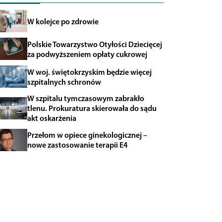
W kolejce po zdrowie
Polskie Towarzystwo Otyłości Dziecięcej
za podwyższeniem opłaty cukrowej
W woj. świętokrzyskim będzie więcej
szpitalnych schronów
W szpitalu tymczasowym zabrakło
tlenu. Prokuratura skierowała do sądu
akt oskarżenia
Przełom w opiece ginekologicznej –
nowe zastosowanie terapii E4