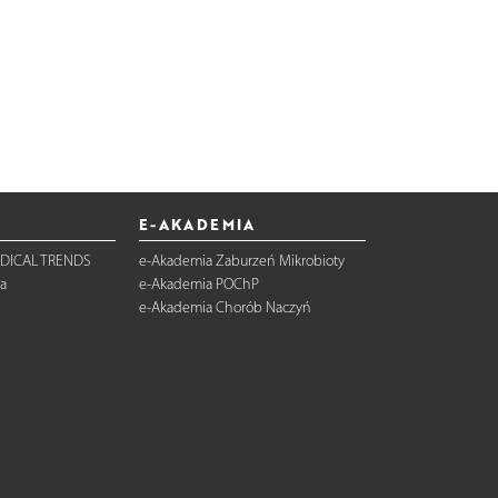
E-AKADEMIA
DICAL TRENDS
e-Akademia Zaburzeń Mikrobioty
a
e-Akademia POChP
e-Akademia Chorób Naczyń