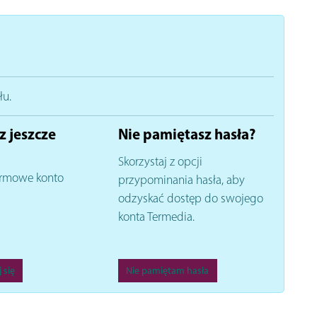
łu.
z jeszcze
Nie pamiętasz hasła?
Skorzystaj z opcji
rmowe konto
przypominania hasła, aby
odzyskać dostęp do swojego
konta Termedia.
 się
Nie pamiętam hasła