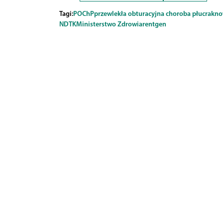
Tagi:
POChP
przewlekła obturacyjna choroba płuc
rak
no
NDTK
Ministerstwo Zdrowia
rentgen