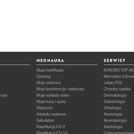
MEDNAUKA
SERWISY
Moja medNauka
KONGRES TOP ME
Dostosuj
Menedżer Zdrowi
Moje ulubione
Lekarz POZ
Moje konferencje i webinary
Choroby rzadkie
inary
Moje wykłady video
Dermatologia
Moje kursy i quizy
Diabetologia
Wytyczne
Onkologia
Artykuły naukowe
Neurologia
Kalkulatory
Reumatologia
Klasyfikacja ICD-9
Kardiologia
Klasyfikacja ICD-10
Gastroenterologia