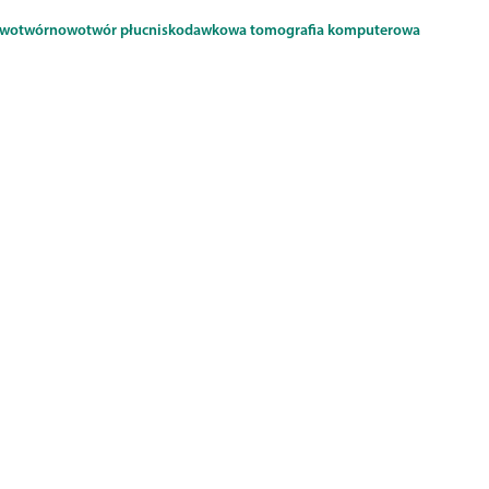
wotwór
nowotwór płuc
niskodawkowa tomografia komputerowa