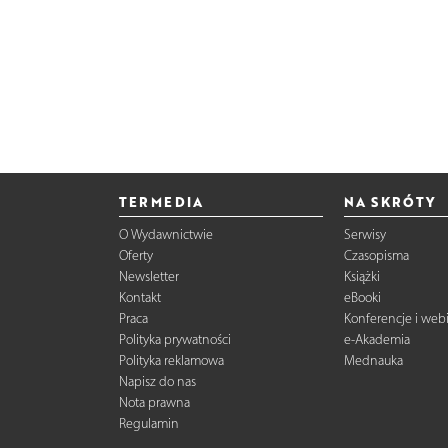
TERMEDIA
NA SKRÓTY
O Wydawnictwie
Serwisy
Oferty
Czasopisma
Newsletter
Książki
Kontakt
eBooki
Praca
Konferencje i web
Polityka prywatności
e-Akademia
Polityka reklamowa
Mednauka
Napisz do nas
Nota prawna
Regulamin