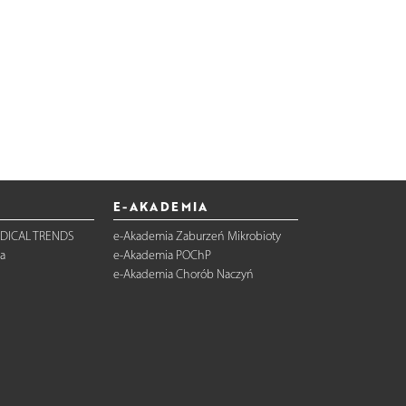
E-AKADEMIA
DICAL TRENDS
e-Akademia Zaburzeń Mikrobioty
a
e-Akademia POChP
e-Akademia Chorób Naczyń