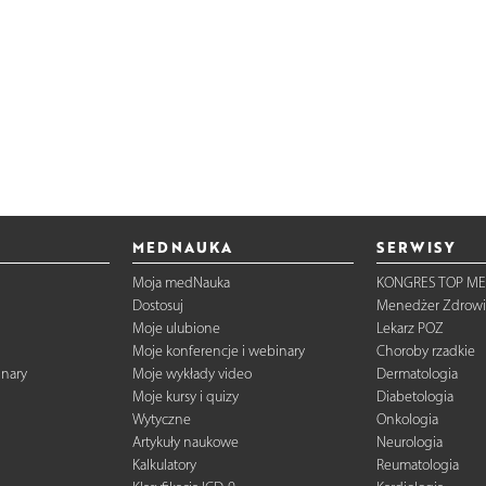
MEDNAUKA
SERWISY
Moja medNauka
KONGRES TOP ME
Dostosuj
Menedżer Zdrowi
Moje ulubione
Lekarz POZ
Moje konferencje i webinary
Choroby rzadkie
inary
Moje wykłady video
Dermatologia
Moje kursy i quizy
Diabetologia
Wytyczne
Onkologia
Artykuły naukowe
Neurologia
Kalkulatory
Reumatologia