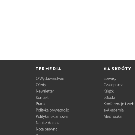
TERMEDIA
NA SKRÓTY
O Wydawnictwie
Serwisy
Oferty
Czasopisma
Newsletter
Książki
Kontakt
eBooki
Praca
Konferencje i web
Polityka prywatności
e-Akademia
Polityka reklamowa
Mednauka
Napisz do nas
Nota prawna