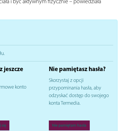
ała i być aktywnym fizycznie – powiedziała
łu.
z jeszcze
Nie pamiętasz hasła?
Skorzystaj z opcji
rmowe konto
przypominania hasła, aby
odzyskać dostęp do swojego
konta Termedia.
 się
Nie pamiętam hasła