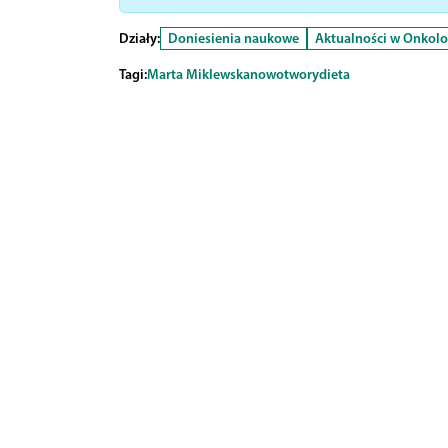
Działy:
Doniesienia naukowe
Aktualności w Onkolo
Tagi:
Marta Miklewska
nowotwory
dieta