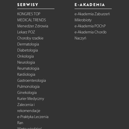
SERWISY
E-AKADEMIA
KONGRES TOP
e-Akademia Zaburzeń
MEDICAL TRENDS
Mikrobioty
Menedżer Zdrowia
e-Akademia POChP
Lekarz POZ
e-Akademia Chorób
Choroby rzadkie
Naczyń
Dermatologia
Diabetologia
Onkologia
Neurologia
Reumatologia
Kardiologia
Gastroenterologia
Pulmonologia
Ginekologia
Kurier Medyczny
Zalecenia i
rekomendacje
e-Praktyka Leczenia
Ran
Warto wiedzieć