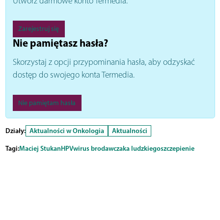
Utwórz darmowe konto Termedia.
Zarejestruj się
Nie pamiętasz hasła?
Skorzystaj z opcji przypominania hasła, aby odzyskać
dostęp do swojego konta Termedia.
Nie pamiętam hasła
Działy:
Aktualności w Onkologia
Aktualności
Tagi:
Maciej Stukan
HPV
wirus brodawczaka ludzkiego
szczepienie