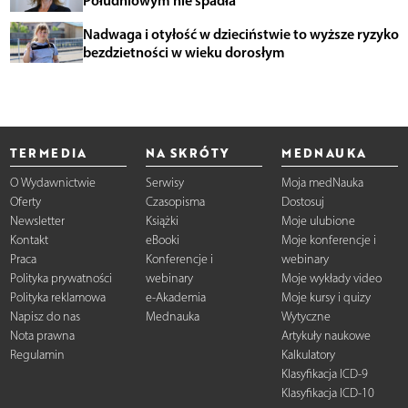
Południowym nie spadła
Nadwaga i otyłość w dzieciństwie to wyższe ryzyko
bezdzietności w wieku dorosłym
TERMEDIA
NA SKRÓTY
MEDNAUKA
O Wydawnictwie
Serwisy
Moja medNauka
Oferty
Czasopisma
Dostosuj
Newsletter
Książki
Moje ulubione
Kontakt
eBooki
Moje konferencje i
Praca
Konferencje i
webinary
Polityka prywatności
webinary
Moje wykłady video
Polityka reklamowa
e-Akademia
Moje kursy i quizy
Napisz do nas
Mednauka
Wytyczne
Nota prawna
Artykuły naukowe
Regulamin
Kalkulatory
Klasyfikacja ICD-9
Klasyfikacja ICD-10