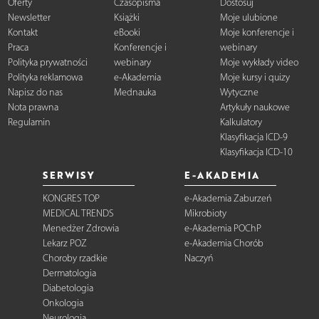
Oferty
Czasopisma
Dostosuj
Newsletter
Książki
Moje ulubione
Kontakt
eBooki
Moje konferencje i
Praca
Konferencje i
webinary
Polityka prywatności
webinary
Moje wykłady video
Polityka reklamowa
e-Akademia
Moje kursy i quizy
Napisz do nas
Mednauka
Wytyczne
Nota prawna
Artykuły naukowe
Regulamin
Kalkulatory
Klasyfikacja ICD-9
Klasyfikacja ICD-10
SERWISY
E-AKADEMIA
KONGRES TOP
e-Akademia Zaburzeń
MEDICAL TRENDS
Mikrobioty
Menedżer Zdrowia
e-Akademia POChP
Lekarz POZ
e-Akademia Chorób
Choroby rzadkie
Naczyń
Dermatologia
Diabetologia
Onkologia
Neurologia