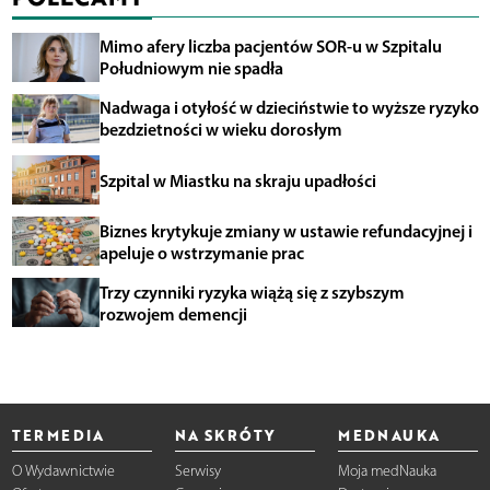
Mimo afery liczba pacjentów SOR-u w Szpitalu
Południowym nie spadła
Nadwaga i otyłość w dzieciństwie to wyższe ryzyko
bezdzietności w wieku dorosłym
Szpital w Miastku na skraju upadłości
Biznes krytykuje zmiany w ustawie refundacyjnej i
apeluje o wstrzymanie prac
Trzy czynniki ryzyka wiążą się z szybszym
rozwojem demencji
TERMEDIA
NA SKRÓTY
MEDNAUKA
O Wydawnictwie
Serwisy
Moja medNauka